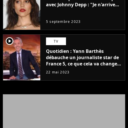
avec Johnny Depp : "Je n'arrive
même pas..."
5 septembre 2023
player2
TV
Quotidien : Yann Barthès
débauche un journaliste star de
France 5, ce que cela va changer
à la rentrée
22 mai 2023