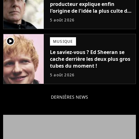
producteur explique enfin
l'origine de l'idée la plus culte de
la série (et on ne parle pas du
5 août 2026
bateau)
player2
MUSIQUE
Le saviez-vous ? Ed Sheeran se
cache derrière les deux plus gros
tubes du moment !
5 août 2026
DERNIÈRES NEWS