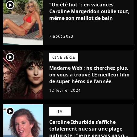
player2
"Un été hot" : en vacances,
Caroline Margeridon oublie tout,
même son maillot de bain
7 août 2023
player2
CINÉ SÉRIE
Madame Web : ne cherchez plus,
on vous a trouvé LE meilleur film
de super-héros de l'année
12 février 2024
player2
TV
Caroline Ithurbide s'affiche
totalement nue sur une plage
naturiste : "je ne pensais pas que