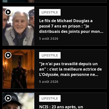
player2
LIFESTYLE
Le fils de Michael Douglas a
passé 7 ans en prison : "Je
distribuais des joints pour mon
père"
5 août 2026
player2
LIFESTYLE
"Je n'ai pas travaillé depuis un
an" : c'est la meilleure actrice de
L'Odyssée, mais personne ne
veut lui donner de rôle au
5 août 2026
cinéma
player2
LIFESTYLE
NCIS : 23 ans après, un