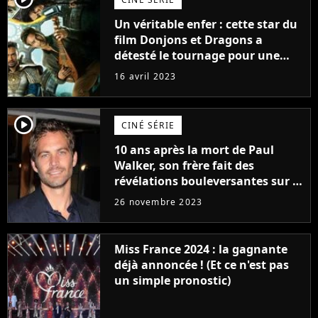
Un véritable enfer : cette star du
film Donjons et Dragons a
détesté le tournage pour une
raison très spéciale
16 avril 2023
player2
CINÉ SÉRIE
10 ans après la mort de Paul
Walker, son frère fait des
révélations bouleversantes sur la
réaction des acteurs de Fast and
26 novembre 2023
Furious
Miss France 2024 : la gagnante
déjà annoncée ! (Et ce n'est pas
un simple pronostic)