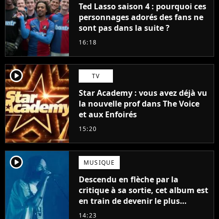
Ted Lasso saison 4 : pourquoi ces
personnages adorés des fans ne
sont pas dans la suite ?
16:18
player2
TV
Star Academy : vous avez déjà vu
la nouvelle prof dans The Voice
et aux Enfoirés
15:20
player2
MUSIQUE
Descendu en flèche par la
critique à sa sortie, cet album est
en train de devenir le plus
populaire de son auteur
14:23