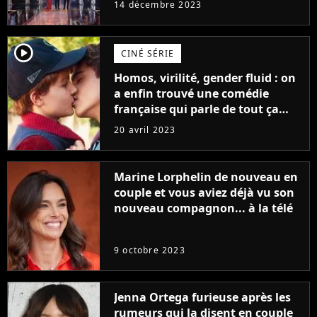
14 décembre 2023
player2
CINÉ SÉRIE
Homos, virilité, gender fluid : on
a enfin trouvé une comédie
française qui parle de tout ça
sans être super ringarde
20 avril 2023
Marine Lorphelin de nouveau en
couple et vous aviez déjà vu son
nouveau compagnon... à la télé
9 octobre 2023
Jenna Ortega furieuse après les
rumeurs qui la disent en couple