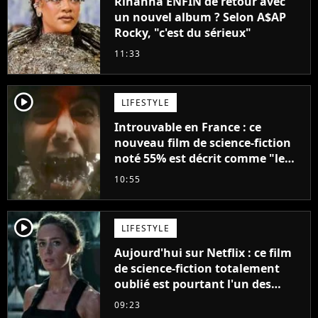
Rihanna ENFIN de retour avec
un nouvel album ? Selon A$AP
Rocky, "c'est du sérieux"
11:33
player2
LIFESTYLE
Introuvable en France : ce
nouveau film de science-fiction
noté 55% est décrit comme "le
plus stupide de l'année"
10:55
player2
LIFESTYLE
Aujourd'hui sur Netflix : ce film
de science-fiction totalement
oublié est pourtant l'un des
meilleurs des années 2010
09:23