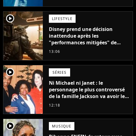
player2
LIFESTYLE
Disney prend une décision
inattendue après les
"performances mitigées" de
Vaiana et The Mandalorian &
13:06
Grogu au box-office
player2
SÉRIES
Ni Michael ni Janet : le
personnage le plus controversé
de la famille Jackson va avoir le
droit à sa propre série
12:18
player2
MUSIQUE