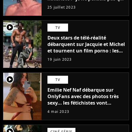
j'arriverais à le faire..."
25 juillet 2023
player2
TV
Deux stars de télé-réalité
débarquent sur Jacquie et Michel
et tournent un film porno : les
premières images du tournage
19 juin 2023
(exclu)
player2
TV
Emilie Nef Naf débarque sur
OnlyFans avec des photos très
sexy... les fétichistes vont
prendre leur pied !
4 mai 2023
player2
CINÉ SÉRIE