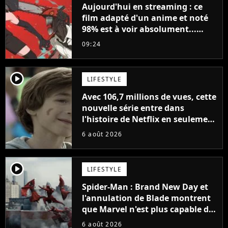
Aujourd'hui en streaming : ce
film adapté d'un anime et noté
98% est à voir absolument...
sinon vous ne comprendrez plus
09:24
la série
player2
LIFESTYLE
Avec 106,7 millions de vues, cette
nouvelle série entre dans
l'histoire de Netflix en seulement
48 jours
6 août 2026
player2
LIFESTYLE
Spider-Man : Brand New Day et
l'annulation de Blade montrent
que Marvel n'est plus capable de
faire quoi que ce soit de simple
6 août 2026