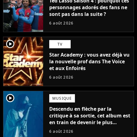
Ted Lasso saison 4 : pourquoi ces
personnages adorés des fans ne
sont pas dans la suite ?
6 août 2026
player2
TV
Star Academy : vous avez déjà vu
la nouvelle prof dans The Voice
et aux Enfoirés
6 août 2026
player2
MUSIQUE
Descendu en flèche par la
critique à sa sortie, cet album est
en train de devenir le plus
populaire de son auteur
6 août 2026