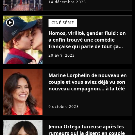
14 décembre 2023
player2
CINÉ SÉRIE
Homos, virilité, gender fluid : on
a enfin trouvé une comédie
française qui parle de tout ça
sans être super ringarde
20 avril 2023
Marine Lorphelin de nouveau en
couple et vous aviez déjà vu son
nouveau compagnon... à la télé
9 octobre 2023
Jenna Ortega furieuse après les
rumeurs qui la disent en couple