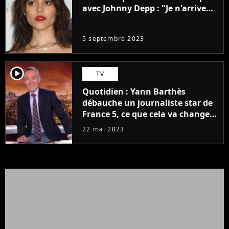
avec Johnny Depp : "Je n'arrive
même pas..."
5 septembre 2023
player2
TV
Quotidien : Yann Barthès
débauche un journaliste star de
France 5, ce que cela va changer
à la rentrée
22 mai 2023