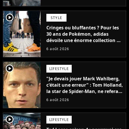
player2
STYLE
Cringes ou bluffantes ? Pour les
30 ans de Pokémon, adidas
dévoile une énorme collection de
sneakers et je ne sais pas quoi en
6 août 2026
penser
player2
LIFESTYLE
"Je devais jouer Mark Wahlberg,
c'était une erreur" : Tom Holland,
la star de Spider-Man, ne referait
pas ce blockbuster
6 août 2026
player2
LIFESTYLE