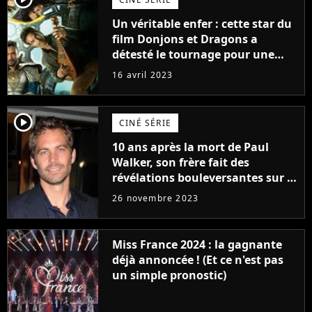
Un véritable enfer : cette star du
film Donjons et Dragons a
détesté le tournage pour une
raison très spéciale
16 avril 2023
player2
CINÉ SÉRIE
10 ans après la mort de Paul
Walker, son frère fait des
révélations bouleversantes sur la
réaction des acteurs de Fast and
26 novembre 2023
Furious
Miss France 2024 : la gagnante
déjà annoncée ! (Et ce n'est pas
un simple pronostic)