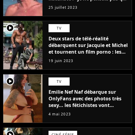
j'arriverais à le faire..."
25 juillet 2023
player2
TV
Deux stars de télé-réalité
débarquent sur Jacquie et Michel
et tournent un film porno : les
premières images du tournage
19 juin 2023
(exclu)
player2
TV
Emilie Nef Naf débarque sur
OnlyFans avec des photos très
sexy... les fétichistes vont
prendre leur pied !
4 mai 2023
player2
CINÉ SÉRIE