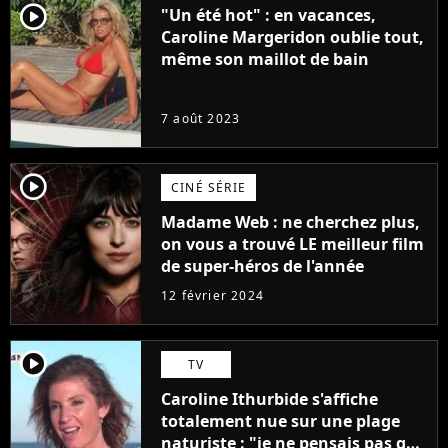
player2
"Un été hot" : en vacances,
Caroline Margeridon oublie tout,
même son maillot de bain
7 août 2023
player2
CINÉ SÉRIE
Madame Web : ne cherchez plus,
on vous a trouvé LE meilleur film
de super-héros de l'année
12 février 2024
player2
TV
Caroline Ithurbide s'affiche
totalement nue sur une plage
naturiste : "je ne pensais pas que