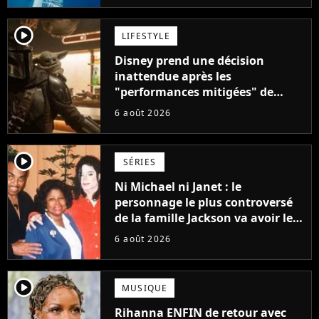
player2
LIFESTYLE
Disney prend une décision
inattendue après les
"performances mitigées" de
Vaiana et The Mandalorian &
6 août 2026
Grogu au box-office
player2
SÉRIES
Ni Michael ni Janet : le
personnage le plus controversé
de la famille Jackson va avoir le
droit à sa propre série
6 août 2026
player2
MUSIQUE
Rihanna ENFIN de retour avec