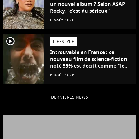
un nouvel album ? Selon A$AP
Rocky, "c'est du sérieux"
6 août 2026
player2
LIFESTYLE
Introuvable en France : ce
nouveau film de science-fiction
noté 55% est décrit comme "le
plus stupide de l'année"
6 août 2026
DERNIÈRES NEWS