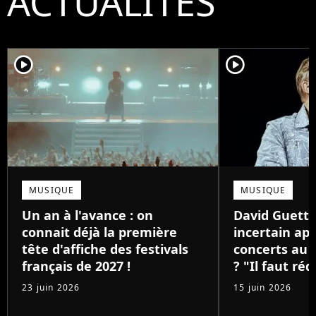
ACTUALITÉS
player2
player2
MUSIQUE
MUSIQUE
Un an à l'avance : on
David Guetta
connait déjà la première
incertain apr
tête d'affiche des festivals
concerts au 
français de 2027 !
? "Il faut réd
23 juin 2026
15 juin 2026