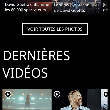
David Guetta enflamme
Jen
Le show pyrotechnique
les 80 000 spectateurs
déb
de David Guetta.
parisiens avec ses
de 
tubes.
VOIR TOUTES LES PHOTOS
DERNIÈRES
VIDÉOS
player2
player2
player2