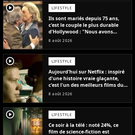
player2
LIFESTYLE
Ils sont mariés depuis 75 ans,
c'est le couple le plus durable
d'Hollywood : "Nous avons
avancé jour après jour, et les
8 août 2026
jours se sont transformés en
décennies"
player2
LIFESTYLE
Aujourd'hui sur Netflix : inspiré
d'une histoire vraie glaçante,
c'est l'un des meilleurs films du
21ème siècle
8 août 2026
player2
LIFESTYLE
Ce soir à la télé : noté 24%, ce
film de science-fiction est