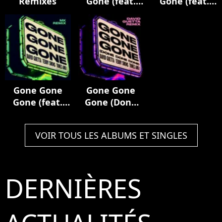
Remixes
Gone (feat.
Gone (feat.
Teddy Swims)
Teddy Swims)
[Nicky Romero
[Hypaton
Remix]
Remix]
Gone Gone
Gone Gone
Gone (feat.
Gone (Done
Teddy Swims)
Done Done)
[MK Remix]
[David Guetta
VOIR TOUS LES ALBUMS ET SINGLES
Remix]
DERNIÈRES