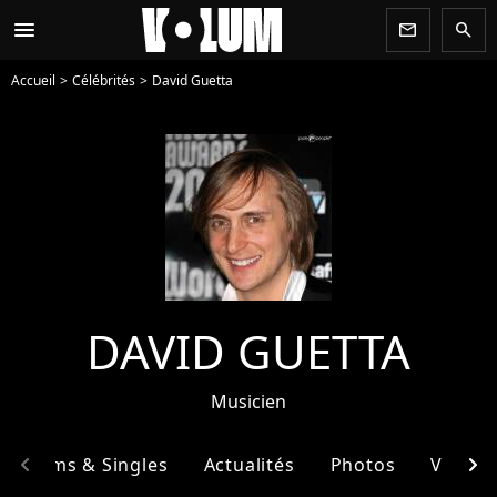
menu
newsletter
search
Accueil
Célébrités
David Guetta
DAVID GUETTA
Musicien
chevron_left
chevron_right
Albums & Singles
Actualités
Photos
Vidéos