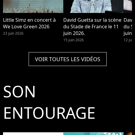
Little Simz en concert à
David Guetta sur la scène
Davi
We Love Green 2026
du Stade de France le 11
du S
juin 2026.
juin 
23 juin 2026
15 juin 2026
12 jui
VOIR TOUTES LES VIDÉOS
SON
ENTOURAGE