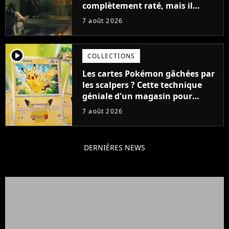
complètement raté, mais il
aurait pu être encore pire à
7 août 2026
cause de son acteur
player2
COLLECTIONS
Les cartes Pokémon gâchées par
les scalpers ? Cette technique
géniale d'un magasin pour
ruiner les revendeurs
7 août 2026
DERNIÈRES NEWS