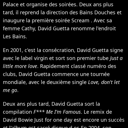
Palace et organise des soirées. Deux ans plus
tard, il reprend la direction des Bains Douches et
inaugure la première soirée Scream . Avec sa
femme Cathy, David Guetta renomme l'endroit
Les Bains.
En 2001, c'est la consécration, David Guetta signe
avec le label virgin et sort son premier tube
Just a
little more love
. Rapidement classé numéro des
clubs, David Guetta commence une tournée
mondiale, avec le deuxième single
Love, don't let
me go
.
Deux ans plus tard, David Guetta sort la
compilation
F*** Me I'm Famous
. Le remix de
David Bowie
Just for one day est encore un succès
et l'album est sacré disque d or. En 2004, son