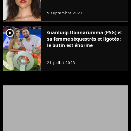
même pas..."
5 septembre 2023
player2
Gianluigi Donnarumma (PSG) et
sa femme séquestrés et ligotés :
le butin est énorme
21 juillet 2023