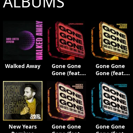
ALBUMS
Walked Away
Gone Gone
Gone Gone
Gone (feat.
Gone (feat.
Teddy Swims)
Teddy Swims)
[Unplugged]
[Nathan Dawe
Remix]
New Years
Gone Gone
Gone Gone