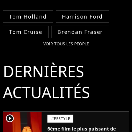
Tom Holland
Harrison Ford
Tom Cruise
Brendan Fraser
VOIR TOUS LES PEOPLE
DERNIÈRES
ACTUALITÉS
player2
LIFESTYLE
6ème film le plus puissant de