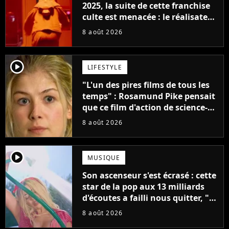
2025, la suite de cette franchise
culte est menacée : le réalisateur
claque la porte pour "différends
8 août 2026
créatifs"
player2
LIFESTYLE
"L'un des pires films de tous les
temps" : Rosamund Pike pensait
que ce film d'action de science-
fiction avec Dwayne Johnson
8 août 2026
mettrait fin à sa carrière
player2
MUSIQUE
Son ascenseur s'est écrasé : cette
star de la pop aux 13 milliards
d'écoutes a failli nous quitter, "Je
pensais ne plus jamais chanter"
8 août 2026