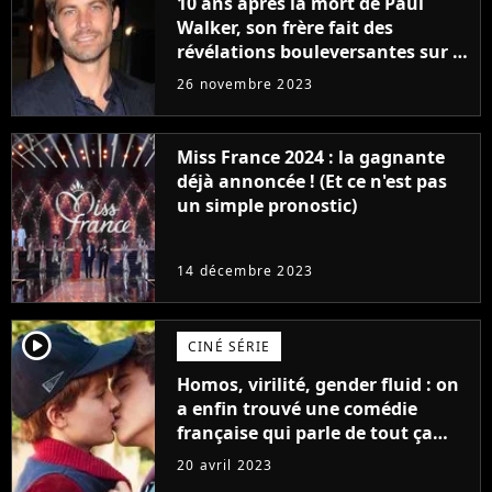
10 ans après la mort de Paul
Walker, son frère fait des
révélations bouleversantes sur la
réaction des acteurs de Fast and
26 novembre 2023
Furious
Miss France 2024 : la gagnante
déjà annoncée ! (Et ce n'est pas
un simple pronostic)
14 décembre 2023
player2
CINÉ SÉRIE
Homos, virilité, gender fluid : on
a enfin trouvé une comédie
française qui parle de tout ça
sans être super ringarde
20 avril 2023