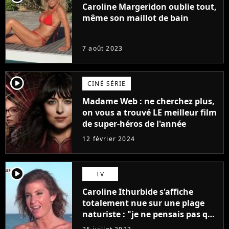
Caroline Margeridon oublie tout,
même son maillot de bain
7 août 2023
player2
CINÉ SÉRIE
Madame Web : ne cherchez plus,
on vous a trouvé LE meilleur film
de super-héros de l'année
12 février 2024
player2
TV
Caroline Ithurbide s'affiche
totalement nue sur une plage
naturiste : "je ne pensais pas que
j'arriverais à le faire..."