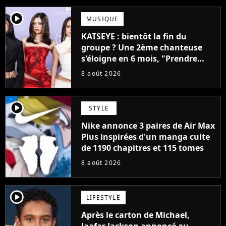
player2
MUSIQUE
KATSEYE : bientôt la fin du
groupe ? Une 2ème chanteuse
s'éloigne en 6 mois, "Prendre
cette décision n’a pas été facile"
8 août 2026
player2
STYLE
Nike annonce 3 paires de Air Max
Plus inspirées d'un manga culte
de 1190 chapitres et 115 tomes
8 août 2026
player2
LIFESTYLE
Après le carton de Michael,