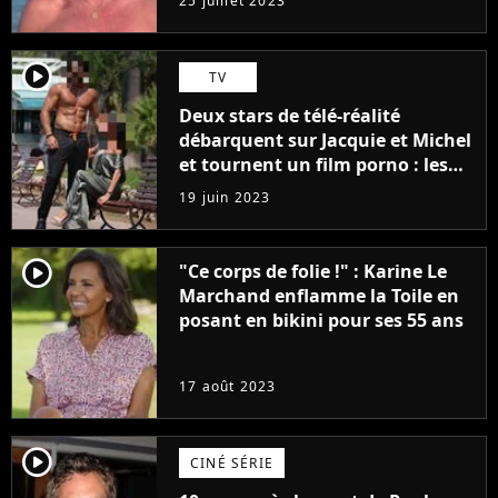
25 juillet 2023
player2
TV
Deux stars de télé-réalité
débarquent sur Jacquie et Michel
et tournent un film porno : les
premières images du tournage
19 juin 2023
(exclu)
player2
"Ce corps de folie !" : Karine Le
Marchand enflamme la Toile en
posant en bikini pour ses 55 ans
17 août 2023
player2
CINÉ SÉRIE