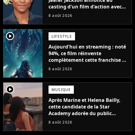
Jaafar Jackson annoncé au
casting d'un film d'action avec
Will Smith
8 août 2026
player2
LIFESTYLE
Aujourd'hui en streaming : noté
94%, ce film réinvente
complètement cette franchise de
science-fiction vieille de 40 ans
8 août 2026
player2
MUSIQUE
Après Marine et Helena Bailly,
cette candidate de la Star
Academy adorée du public
annonce son premier album,
8 août 2026
"C'est tellement puissant"