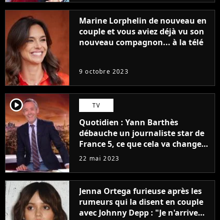
Marine Lorphelin de nouveau en
couple et vous aviez déjà vu son
nouveau compagnon... à la télé
9 octobre 2023
player2
TV
Quotidien : Yann Barthès
débauche un journaliste star de
France 5, ce que cela va changer
à la rentrée
22 mai 2023
Jenna Ortega furieuse après les
rumeurs qui la disent en couple
avec Johnny Depp : "Je n'arrive