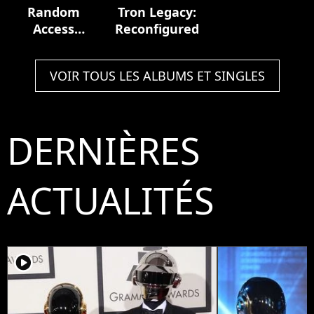
Random
Tron Legacy:
Access
Reconfigured
Memories
VOIR TOUS LES ALBUMS ET SINGLES
DERNIÈRES
ACTUALITÉS
player2