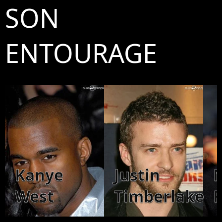
SON
ENTOURAGE
Kanye
Justin
West
Timberlake