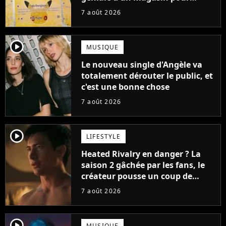
ruiner les revendeurs
7 août 2026
player2
MUSIQUE
Le nouveau single d'Angèle va
totalement dérouter le public, et
c'est une bonne chose
7 août 2026
player2
LIFESTYLE
Heated Rivalry en danger ? La
saison 2 gâchée par les fans, le
créateur pousse un coup de
gueule
7 août 2026
player2
MUSIQUE