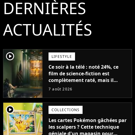
DERNIÈRES
ACTUALITÉS
player2
LIFESTYLE
Ce soir à la télé : noté 24%, ce
film de science-fiction est
complètement raté, mais il
aurait pu être encore pire à
7 août 2026
cause de son acteur
player2
COLLECTIONS
Les cartes Pokémon gâchées par
les scalpers ? Cette technique
géniale d'un magasin pour