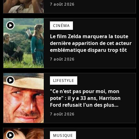
7 août 2026
player2
CINÉMA
Le film Zelda marquera la toute
dernière apparition de cet acteur
emblématique disparu trop tôt
7 août 2026
player2
LIFESTYLE
"Ce n'est pas pour moi, mon
pote" : il y a 33 ans, Harrison
Ford refusait l'un des plus
grands succès de tous les temps
7 août 2026
player2
MUSIQUE