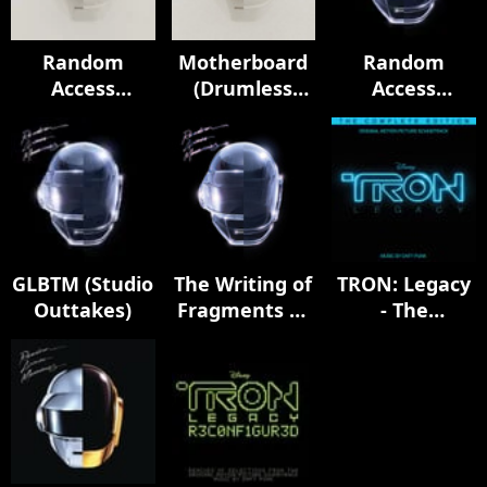
Random
Motherboard
Random
Access
(Drumless
Access
Memories
Edition)
Memories
(Drumless
(10th
Edition)
Anniversary
Edition)
GLBTM (Studio
The Writing of
TRON: Legacy
Outtakes)
Fragments of
- The
Time (feat.
Complete
Todd Edwards)
Edition
(Original
Motion
Picture
Soundtrack)