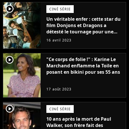
player2
CINÉ SÉRIE
Un véritable enfer : cette star du
film Donjons et Dragons a
détesté le tournage pour une
raison très spéciale
16 avril 2023
player2
"Ce corps de folie !" : Karine Le
Marchand enflamme la Toile en
posant en bikini pour ses 55 ans
17 août 2023
player2
CINÉ SÉRIE
10 ans après la mort de Paul
Walker, son frère fait des