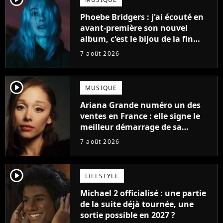
Phoebe Bridgers : j'ai écouté en
avant-première son nouvel
album, c'est le bijou de la fin
d'été
7 août 2026
player2
MUSIQUE
Ariana Grande numéro un des
ventes en France : elle signe le
meilleur démarrage de sa
carrière avec son album Petal
7 août 2026
player2
LIFESTYLE
Michael 2 officialisé : une partie
de la suite déjà tournée, une
sortie possible en 2027 ?