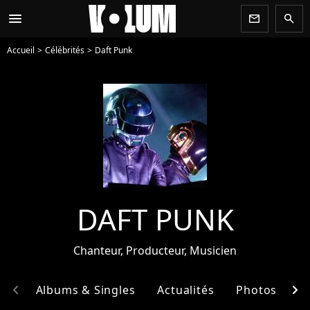
menu
newsletter
search
Accueil
Célébrités
Daft Punk
DAFT PUNK
Chanteur, Producteur, Musicien
chevron_left
chevron_right
hie
Albums & Singles
Actualités
Photos
E