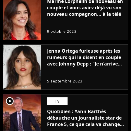
Marine Lorphelin de nouveau en
couple et vous aviez déjà vu son
nouveau compagnon... à la télé
9 octobre 2023
Jenna Ortega furieuse après les
rumeurs qui la disent en couple
avec Johnny Depp : "Je n'arrive
même pas..."
5 septembre 2023
player2
TV
Quotidien : Yann Barthès
débauche un journaliste star de
France 5, ce que cela va changer
à la rentrée