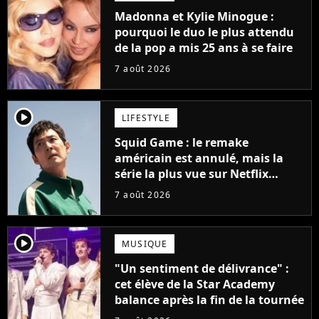
Madonna et Kylie Minogue :
pourquoi le duo le plus attendu
de la pop a mis 25 ans à se faire
7 août 2026
player2
LIFESTYLE
Squid Game : le remake
américain est annulé, mais la
série la plus vue sur Netflix
pourrait avoir une version
7 août 2026
française
player2
MUSIQUE
"Un sentiment de délivrance" :
cet élève de la Star Academy
balance après la fin de la tournée