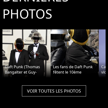
PHOTOS
Daft Punk (Thomas
Les fans de Daft Punk
Cap
Bangalter et Guy-
fêtent le 10ème
vid
Manuel de Homem-
anniversaire de l'album
Daf
Christo) - 56eme
"Random Access
leu
ceremonie des
Memories" à Mexico, le
fév
VOIR TOUTES LES PHOTOS
Grammy Awards a Los
11 mai 2023.
Angeles le 26 janvier
2014.