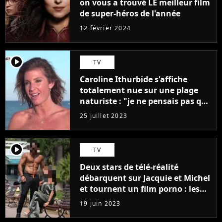
on vous a trouvé LE meilleur film
de super-héros de l'année
12 février 2024
player2
TV
Caroline Ithurbide s'affiche
totalement nue sur une plage
naturiste : "je ne pensais pas que
j'arriverais à le faire..."
25 juillet 2023
player2
TV
Deux stars de télé-réalité
débarquent sur Jacquie et Michel
et tournent un film porno : les
premières images du tournage
19 juin 2023
(exclu)