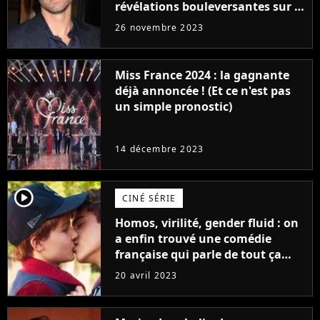
révélations bouleversantes sur la
réaction des acteurs de Fast and
26 novembre 2023
Furious
Miss France 2024 : la gagnante
déjà annoncée ! (Et ce n'est pas
un simple pronostic)
14 décembre 2023
player2
CINÉ SÉRIE
Homos, virilité, gender fluid : on
a enfin trouvé une comédie
française qui parle de tout ça
sans être super ringarde
20 avril 2023