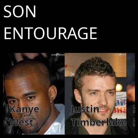
SON
ENTOURAGE
Kanye
Justin
West
Timberlake