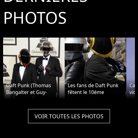
PHOTOS
Daft Punk (Thomas
Les fans de Daft Punk
Cap
Bangalter et Guy-
fêtent le 10ème
vid
Manuel de Homem-
anniversaire de l'album
Daf
Christo) - 56eme
"Random Access
leu
ceremonie des
Memories" à Mexico, le
fév
VOIR TOUTES LES PHOTOS
Grammy Awards a Los
11 mai 2023.
Angeles le 26 janvier
2014.