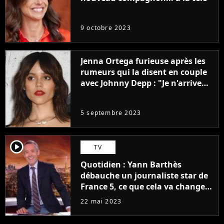
9 octobre 2023
Jenna Ortega furieuse après les
rumeurs qui la disent en couple
avec Johnny Depp : "Je n'arrive
même pas..."
5 septembre 2023
player2
TV
Quotidien : Yann Barthès
débauche un journaliste star de
France 5, ce que cela va changer
à la rentrée
22 mai 2023