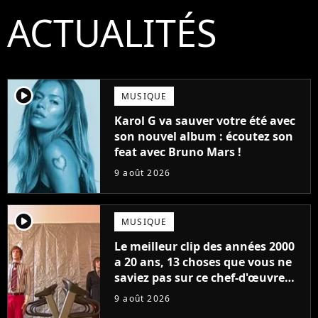
ACTUALITÉS
player2
MUSIQUE
Karol G va sauver votre été avec
son nouvel album : écoutez son
feat avec Bruno Mars !
9 août 2026
player2
MUSIQUE
Le meilleur clip des années 2000
a 20 ans, 13 choses que vous ne
saviez pas sur ce chef-d'œuvre
qui a révolutionné YouTube
9 août 2026