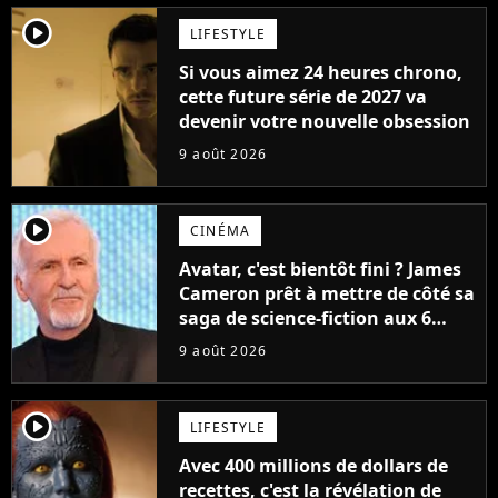
player2
LIFESTYLE
Si vous aimez 24 heures chrono,
cette future série de 2027 va
devenir votre nouvelle obsession
9 août 2026
player2
CINÉMA
Avatar, c'est bientôt fini ? James
Cameron prêt à mettre de côté sa
saga de science-fiction aux 6
milliards de recettes
9 août 2026
player2
LIFESTYLE
Avec 400 millions de dollars de
recettes, c'est la révélation de