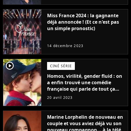
Furious
Miss France 2024 : la gagnante
déjà annoncée ! (Et ce n'est pas
un simple pronostic)
14 décembre 2023
player2
CINÉ SÉRIE
Homos, virilité, gender fluid : on
a enfin trouvé une comédie
française qui parle de tout ça
sans être super ringarde
20 avril 2023
Marine Lorphelin de nouveau en
couple et vous aviez déjà vu son
nouveau compagnon... à la télé