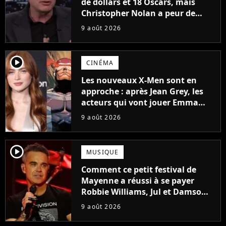
de dollars et 18 Oscars, mais
Christopher Nolan a peur de
tourner un genre de films très
9 août 2026
particulier
player2
CINÉMA
Les nouveaux X-Men sont en
approche : après Jean Grey, les
acteurs qui vont jouer Emma
Frost et Cyclope trouvés !
9 août 2026
player2
MUSIQUE
Comment ce petit festival de
Mayenne a réussi à se payer
Robbie Williams, Jul et Damso
cette année ?
9 août 2026