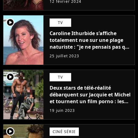
12 février 2024
player2
TV
Caroline Ithurbide s'affiche
totalement nue sur une plage
naturiste : "je ne pensais pas que
j'arriverais à le faire..."
25 juillet 2023
player2
TV
Deux stars de télé-réalité
débarquent sur Jacquie et Michel
et tournent un film porno : les
premières images du tournage
19 juin 2023
(exclu)
player2
CINÉ SÉRIE