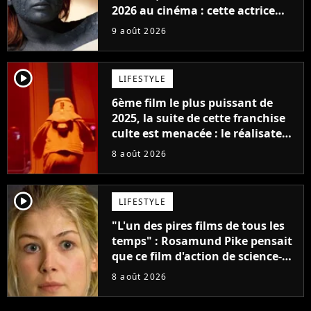
2026 au cinéma : cette actrice
adorée prête à remplacer
9 août 2026
Jennifer Lawrence chez Marvel
player2
LIFESTYLE
6ème film le plus puissant de
2025, la suite de cette franchise
culte est menacée : le réalisateur
claque la porte pour "différends
8 août 2026
créatifs"
player2
LIFESTYLE
"L'un des pires films de tous les
temps" : Rosamund Pike pensait
que ce film d'action de science-
fiction avec Dwayne Johnson
8 août 2026
mettrait fin à sa carrière