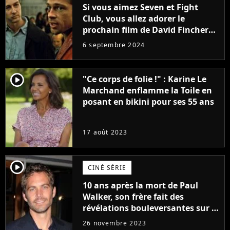
Si vous aimez Seven et Fight
Club, vous allez adorer le
prochain film de David Fincher
avec lequel il se réinvente
6 septembre 2024
complètement
player2
"Ce corps de folie !" : Karine Le
Marchand enflamme la Toile en
posant en bikini pour ses 55 ans
17 août 2023
player2
CINÉ SÉRIE
10 ans après la mort de Paul
Walker, son frère fait des
révélations bouleversantes sur la
réaction des acteurs de Fast and
26 novembre 2023