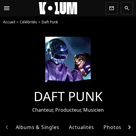
menu
newsletter
search
Accueil
Célébrités
Daft Punk
DAFT PUNK
Chanteur, Producteur, Musicien
chevron_left
chevron_right
hie
Albums & Singles
Actualités
Photos
E