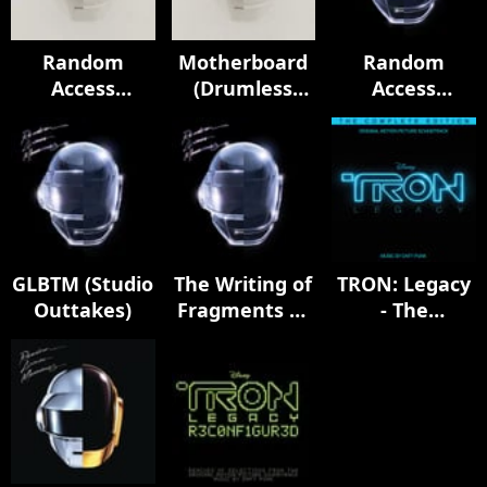
Random
Motherboard
Random
Access
(Drumless
Access
Memories
Edition)
Memories
(Drumless
(10th
Edition)
Anniversary
Edition)
GLBTM (Studio
The Writing of
TRON: Legacy
Outtakes)
Fragments of
- The
Time (feat.
Complete
Todd Edwards)
Edition
(Original
Motion
Picture
Soundtrack)