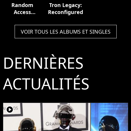
Random
Tron Legacy:
Access
Reconfigured
Memories
VOIR TOUS LES ALBUMS ET SINGLES
DERNIÈRES
ACTUALITÉS
player2