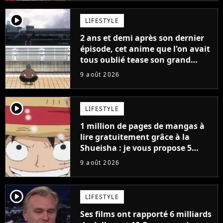
player2
LIFESTYLE
2 ans et demi après son dernier
épisode, cet anime que l'on avait
tous oublié tease son grand
retour
9 août 2026
player2
LIFESTYLE
1 million de pages de mangas à
lire gratuitement grâce à la
Shueisha : je vous propose 5
mangas jamais sortis en France
9 août 2026
à découvrir absolument
player2
LIFESTYLE
Ses films ont rapporté 6 milliards