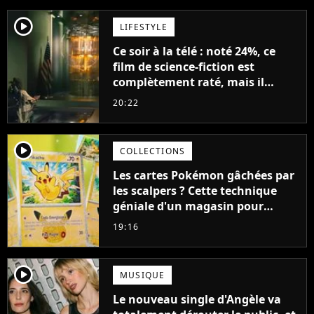
player2
LIFESTYLE
Ce soir à la télé : noté 24%, ce
film de science-fiction est
complètement raté, mais il
aurait pu être encore pire à
20:22
cause de son acteur
player2
COLLECTIONS
Les cartes Pokémon gâchées par
les scalpers ? Cette technique
géniale d'un magasin pour
ruiner les revendeurs
19:16
player2
MUSIQUE
Le nouveau single d'Angèle va