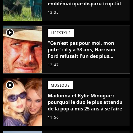
emblématique disparu trop tôt
13:35
player2
LIFESTYLE
"Ce n'est pas pour moi, mon
pote" : il y a 33 ans, Harrison
Ford refusait l'un des plus
grands succès de tous les temps
12:47
player2
MUSIQUE
Madonna et Kylie Minogue :
pourquoi le duo le plus attendu
de la pop a mis 25 ans à se faire
11:50