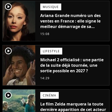
player2
MUSIQUE
Ariana Grande numéro un des
ventes en France : elle signe le
meilleur démarrage de sa
carrière avec son album Petal
15:08
player2
LIFESTYLE
Michael 2 officialisé : une partie
de la suite déjà tournée, une
sortie possible en 2027 ?
14:29
player2
CINÉMA
Le film Zelda marquera la toute
dernière apparition de cet acteur