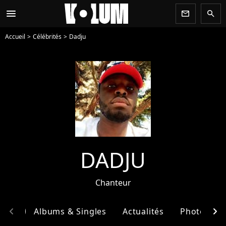
menu
newsletter
search
Accueil
Célébrités
Dadju
DADJU
Chanteur
chevron_left
chevron_right
phie
Albums & Singles
Actualités
Photos