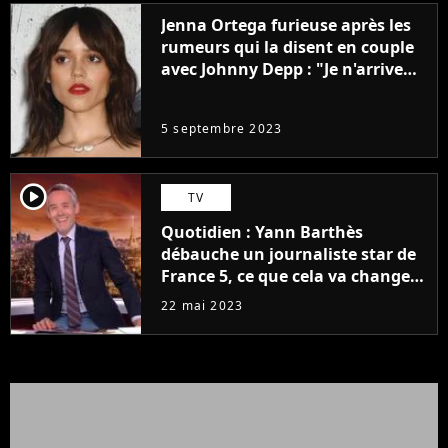
Jenna Ortega furieuse après les
rumeurs qui la disent en couple
avec Johnny Depp : "Je n'arrive
même pas..."
5 septembre 2023
player2
TV
Quotidien : Yann Barthès
débauche un journaliste star de
France 5, ce que cela va changer
à la rentrée
22 mai 2023