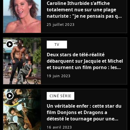
Caroline Ithurbide s'affiche
totalement nue sur une plage
naturiste : "je ne pensais pas que
j'arriverais à le faire..."
25 juillet 2023
player2
TV
Deux stars de télé-réalité
débarquent sur Jacquie et Michel
et tournent un film porno : les
premières images du tournage
19 juin 2023
(exclu)
player2
CINÉ SÉRIE
Un véritable enfer : cette star du
film Donjons et Dragons a
détesté le tournage pour une
raison très spéciale
16 avril 2023