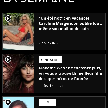
player2
"Un été hot" : en vacances,
Caroline Margeridon oublie tout,
même son maillot de bain
7 août 2023
player2
CINÉ SÉRIE
Madame Web : ne cherchez plus,
on vous a trouvé LE meilleur film
de super-héros de l'année
12 février 2024
player2
TV