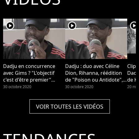
player2
player2
player2
Dadju en concurrence
Dadju : duo avec Céline
Clip 
avec Gims ? "L'objectif
Dion, Rihanna, réédition
Dadju
c'est d'être premier"
de "Poison ou Antidote",
de Ky
(Interview)
image de loveur... Il se
30 octobre 2020
30 octobre 2020
20 ma
confie (Interview)
VOIR TOUTES LES VIDÉOS