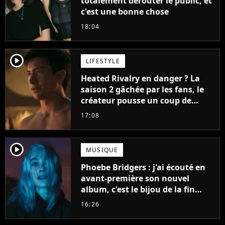
totalement dérouter le public, et
c'est une bonne chose
18:04
player2
LIFESTYLE
Heated Rivalry en danger ? La
saison 2 gâchée par les fans, le
créateur pousse un coup de
gueule
17:08
player2
MUSIQUE
Phoebe Bridgers : j'ai écouté en
avant-première son nouvel
album, c'est le bijou de la fin
d'été
16:26