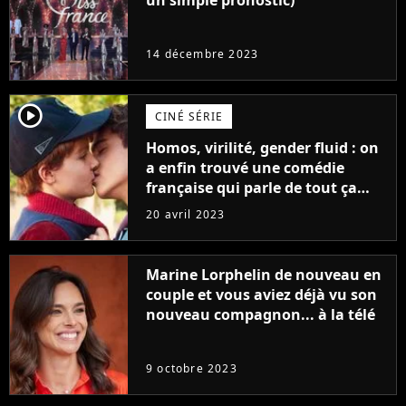
un simple pronostic)
14 décembre 2023
player2
CINÉ SÉRIE
Homos, virilité, gender fluid : on
a enfin trouvé une comédie
française qui parle de tout ça
sans être super ringarde
20 avril 2023
Marine Lorphelin de nouveau en
couple et vous aviez déjà vu son
nouveau compagnon... à la télé
9 octobre 2023