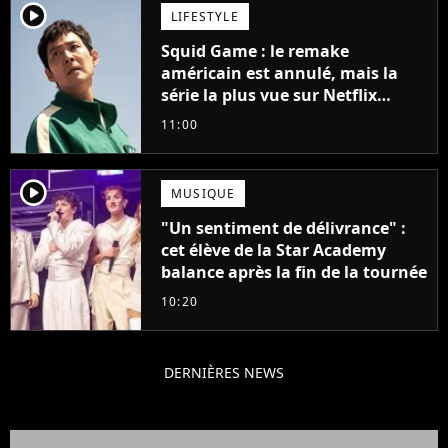
player2
LIFESTYLE
Squid Game : le remake
américain est annulé, mais la
série la plus vue sur Netflix
pourrait avoir une version
11:00
française
player2
MUSIQUE
"Un sentiment de délivrance" :
cet élève de la Star Academy
balance après la fin de la tournée
10:20
DERNIÈRES NEWS