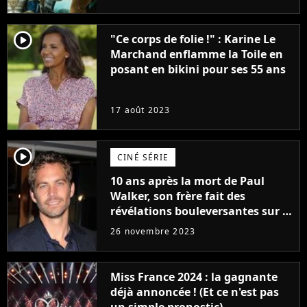
player2
"Ce corps de folie !" : Karine Le
Marchand enflamme la Toile en
posant en bikini pour ses 55 ans
17 août 2023
player2
CINÉ SÉRIE
10 ans après la mort de Paul
Walker, son frère fait des
révélations bouleversantes sur la
réaction des acteurs de Fast and
26 novembre 2023
Furious
Miss France 2024 : la gagnante
déjà annoncée ! (Et ce n'est pas