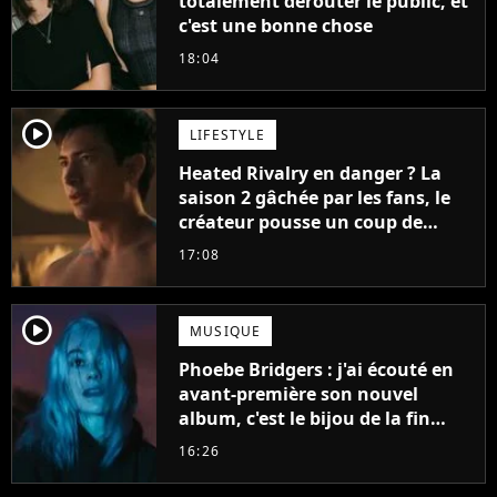
totalement dérouter le public, et
c'est une bonne chose
18:04
player2
LIFESTYLE
Heated Rivalry en danger ? La
saison 2 gâchée par les fans, le
créateur pousse un coup de
gueule
17:08
player2
MUSIQUE
Phoebe Bridgers : j'ai écouté en
avant-première son nouvel
album, c'est le bijou de la fin
d'été
16:26