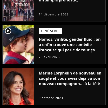
un simple pronostic)
14 décembre 2023
player2
CINÉ SÉRIE
Homos, virilité, gender fluid : on
a enfin trouvé une comédie
française qui parle de tout ça
sans être super ringarde
20 avril 2023
Marine Lorphelin de nouveau en
couple et vous aviez déjà vu son
nouveau compagnon... à la télé
9 octobre 2023