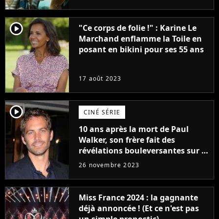
player2
"Ce corps de folie !" : Karine Le
Marchand enflamme la Toile en
posant en bikini pour ses 55 ans
17 août 2023
player2
CINÉ SÉRIE
10 ans après la mort de Paul
Walker, son frère fait des
révélations bouleversantes sur la
réaction des acteurs de Fast and
26 novembre 2023
Furious
Miss France 2024 : la gagnante
déjà annoncée ! (Et ce n'est pas