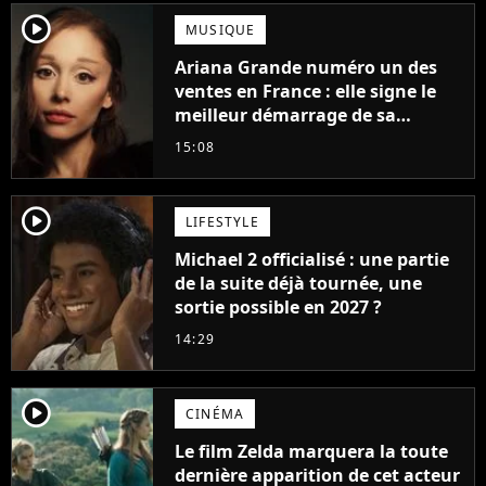
player2
MUSIQUE
Ariana Grande numéro un des
ventes en France : elle signe le
meilleur démarrage de sa
carrière avec son album Petal
15:08
player2
LIFESTYLE
Michael 2 officialisé : une partie
de la suite déjà tournée, une
sortie possible en 2027 ?
14:29
player2
CINÉMA
Le film Zelda marquera la toute
dernière apparition de cet acteur