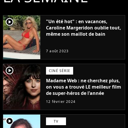
player2
"Un été hot" : en vacances,
Caroline Margeridon oublie tout,
même son maillot de bain
7 août 2023
player2
CINÉ SÉRIE
Madame Web : ne cherchez plus,
on vous a trouvé LE meilleur film
de super-héros de l'année
12 février 2024
player2
TV