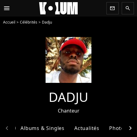
menu
newsletter
search
Accueil
Célébrités
Dadju
DADJU
Chanteur
chevron_left
chevron_right
phie
Albums & Singles
Actualités
Photos