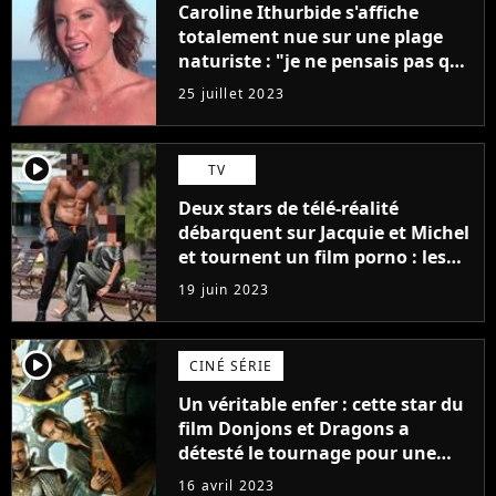
Caroline Ithurbide s'affiche
totalement nue sur une plage
naturiste : "je ne pensais pas que
j'arriverais à le faire..."
25 juillet 2023
player2
TV
Deux stars de télé-réalité
débarquent sur Jacquie et Michel
et tournent un film porno : les
premières images du tournage
19 juin 2023
(exclu)
player2
CINÉ SÉRIE
Un véritable enfer : cette star du
film Donjons et Dragons a
détesté le tournage pour une
raison très spéciale
16 avril 2023