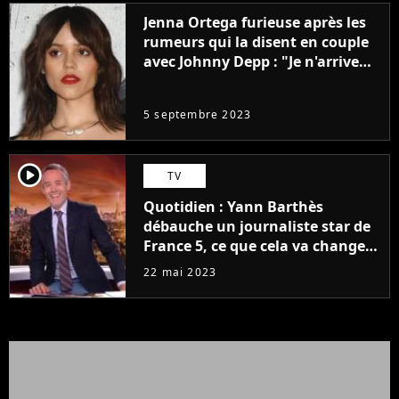
Jenna Ortega furieuse après les
rumeurs qui la disent en couple
avec Johnny Depp : "Je n'arrive
même pas..."
5 septembre 2023
player2
TV
Quotidien : Yann Barthès
débauche un journaliste star de
France 5, ce que cela va changer
à la rentrée
22 mai 2023