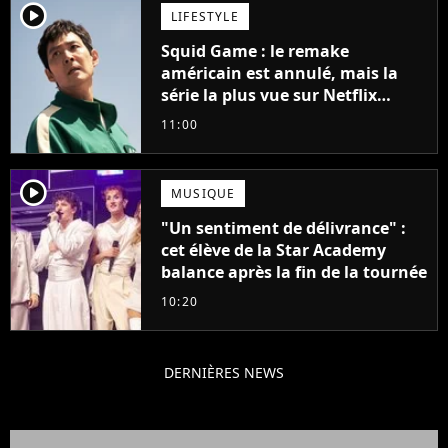
player2
LIFESTYLE
Squid Game : le remake
américain est annulé, mais la
série la plus vue sur Netflix
pourrait avoir une version
11:00
française
player2
MUSIQUE
"Un sentiment de délivrance" :
cet élève de la Star Academy
balance après la fin de la tournée
10:20
DERNIÈRES NEWS