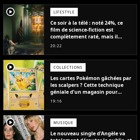
player2
LIFESTYLE
Ce soir à la télé : noté 24%, ce
film de science-fiction est
complètement raté, mais il
aurait pu être encore pire à
20:22
cause de son acteur
player2
COLLECTIONS
Les cartes Pokémon gâchées par
les scalpers ? Cette technique
géniale d'un magasin pour
ruiner les revendeurs
19:16
player2
MUSIQUE
Le nouveau single d'Angèle va