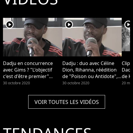
player2
player2
player2
Dadju en concurrence
Dadju : duo avec Céline
Clip 
avec Gims ? "L'objectif
Dion, Rihanna, réédition
Dadju
c'est d'être premier"
de "Poison ou Antidote",
de Ky
(Interview)
image de loveur... Il se
30 octobre 2020
30 octobre 2020
20 ma
confie (Interview)
VOIR TOUTES LES VIDÉOS