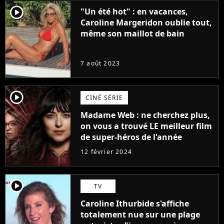
player2
"Un été hot" : en vacances,
Caroline Margeridon oublie tout,
même son maillot de bain
7 août 2023
player2
CINÉ SÉRIE
Madame Web : ne cherchez plus,
on vous a trouvé LE meilleur film
de super-héros de l'année
12 février 2024
player2
TV
Caroline Ithurbide s'affiche
totalement nue sur une plage