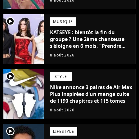
8 août 2026
player2
MUSIQUE
KATSEYE : bientôt la fin du
groupe ? Une 2ème chanteuse
s'éloigne en 6 mois, "Prendre
cette décision n’a pas été facile"
8 août 2026
player2
STYLE
Nike annonce 3 paires de Air Max
Plus inspirées d'un manga culte
de 1190 chapitres et 115 tomes
8 août 2026
player2
LIFESTYLE