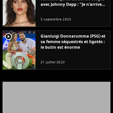
avec Johnny Depp : "Je n'arrive
même pas..."
5 septembre 2023
player2
Gianluigi Donnarumma (PSG) et
sa femme séquestrés et ligotés :
le butin est énorme
21 juillet 2023