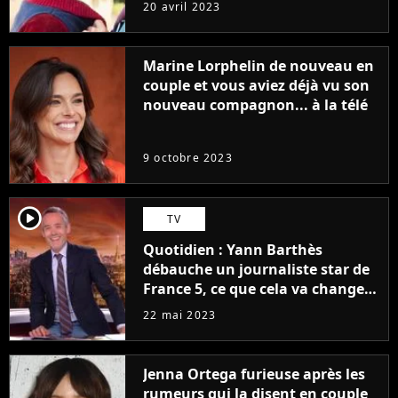
sans être super ringarde
20 avril 2023
Marine Lorphelin de nouveau en
couple et vous aviez déjà vu son
nouveau compagnon... à la télé
9 octobre 2023
player2
TV
Quotidien : Yann Barthès
débauche un journaliste star de
France 5, ce que cela va changer
à la rentrée
22 mai 2023
Jenna Ortega furieuse après les
rumeurs qui la disent en couple