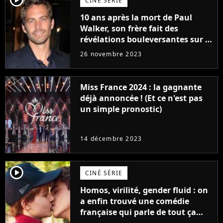
CINÉ SÉRIE
10 ans après la mort de Paul
Walker, son frère fait des
révélations bouleversantes sur la
réaction des acteurs de Fast and
26 novembre 2023
Furious
Miss France 2024 : la gagnante
déjà annoncée ! (Et ce n'est pas
un simple pronostic)
14 décembre 2023
player2
CINÉ SÉRIE
Homos, virilité, gender fluid : on
a enfin trouvé une comédie
française qui parle de tout ça