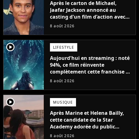
Après le carton de Michael,
Jaafar Jackson annoncé au
casting d'un film d'action avec
Will Smith
8 août 2026
player2
LIFESTYLE
Aujourd'hui en streaming : noté
94%, ce film réinvente
complètement cette franchise de
science-fiction vieille de 40 ans
8 août 2026
player2
MUSIQUE
Après Marine et Helena Bailly,
cette candidate de la Star
Academy adorée du public
annonce son premier album,
8 août 2026