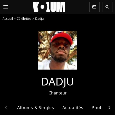
menu
newsletter
search
Accueil
Célébrités
Dadju
DADJU
Chanteur
chevron_left
chevron_right
phie
Albums & Singles
Actualités
Photos