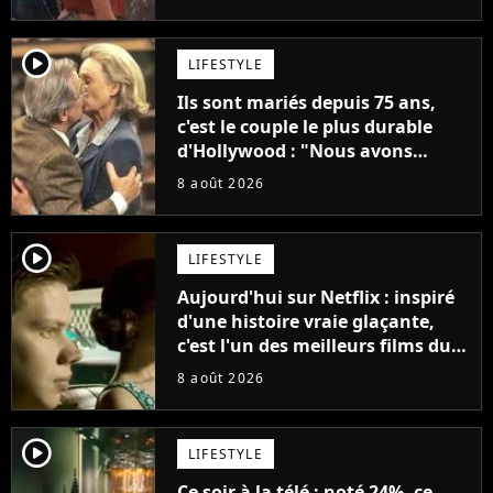
"C'est tellement puissant"
player2
LIFESTYLE
Ils sont mariés depuis 75 ans,
c'est le couple le plus durable
d'Hollywood : "Nous avons
avancé jour après jour, et les
8 août 2026
jours se sont transformés en
décennies"
player2
LIFESTYLE
Aujourd'hui sur Netflix : inspiré
d'une histoire vraie glaçante,
c'est l'un des meilleurs films du
21ème siècle
8 août 2026
player2
LIFESTYLE
Ce soir à la télé : noté 24%, ce