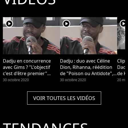
player2
player2
player2
Dadju en concurrence
Dadju : duo avec Céline
Clip 
avec Gims ? "L'objectif
Dion, Rihanna, réédition
Dadju
c'est d'être premier"
de "Poison ou Antidote",
de Ky
(Interview)
image de loveur... Il se
30 octobre 2020
30 octobre 2020
20 ma
confie (Interview)
VOIR TOUTES LES VIDÉOS