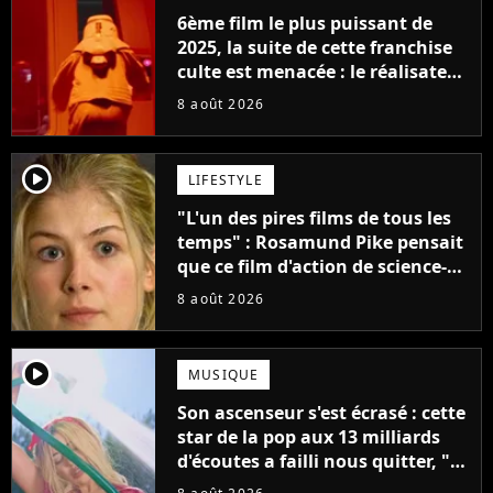
6ème film le plus puissant de
2025, la suite de cette franchise
culte est menacée : le réalisateur
claque la porte pour "différends
8 août 2026
créatifs"
player2
LIFESTYLE
"L'un des pires films de tous les
temps" : Rosamund Pike pensait
que ce film d'action de science-
fiction avec Dwayne Johnson
8 août 2026
mettrait fin à sa carrière
player2
MUSIQUE
Son ascenseur s'est écrasé : cette
star de la pop aux 13 milliards
d'écoutes a failli nous quitter, "Je
pensais ne plus jamais chanter"