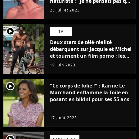
naturiste : "je ne pensais pas que
j'arriverais à le faire..."
25 juillet 2023
player2
TV
Deux stars de télé-réalité
débarquent sur Jacquie et Michel
et tournent un film porno : les
premières images du tournage
19 juin 2023
(exclu)
player2
"Ce corps de folie !" : Karine Le
Marchand enflamme la Toile en
posant en bikini pour ses 55 ans
17 août 2023
player2