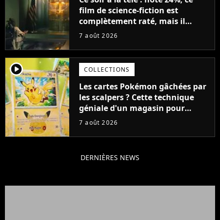
film de science-fiction est
complètement raté, mais il
aurait pu être encore pire à
7 août 2026
cause de son acteur
player2
COLLECTIONS
Les cartes Pokémon gâchées par
les scalpers ? Cette technique
géniale d'un magasin pour
ruiner les revendeurs
7 août 2026
DERNIÈRES NEWS