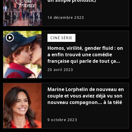
un simple pronostic)
14 décembre 2023
player2
CINÉ SÉRIE
Homos, virilité, gender fluid : on
a enfin trouvé une comédie
française qui parle de tout ça
sans être super ringarde
20 avril 2023
Marine Lorphelin de nouveau en
couple et vous aviez déjà vu son
nouveau compagnon... à la télé
9 octobre 2023