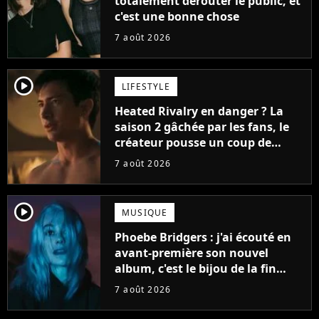
totalement dérouter le public, et
c'est une bonne chose
7 août 2026
player2
LIFESTYLE
Heated Rivalry en danger ? La
saison 2 gâchée par les fans, le
créateur pousse un coup de
gueule
7 août 2026
player2
MUSIQUE
Phoebe Bridgers : j'ai écouté en
avant-première son nouvel
album, c'est le bijou de la fin
d'été
7 août 2026