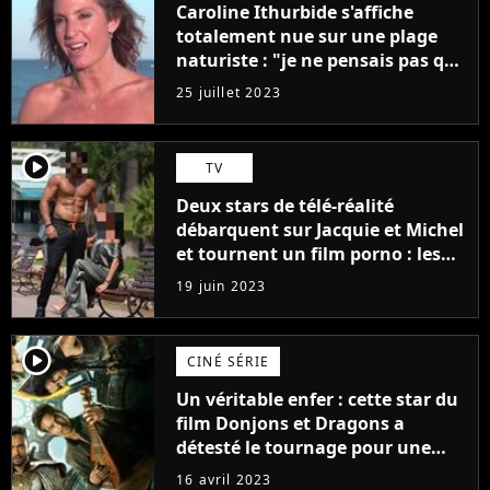
Caroline Ithurbide s'affiche
totalement nue sur une plage
naturiste : "je ne pensais pas que
j'arriverais à le faire..."
25 juillet 2023
player2
TV
Deux stars de télé-réalité
débarquent sur Jacquie et Michel
et tournent un film porno : les
premières images du tournage
19 juin 2023
(exclu)
player2
CINÉ SÉRIE
Un véritable enfer : cette star du
film Donjons et Dragons a
détesté le tournage pour une
raison très spéciale
16 avril 2023