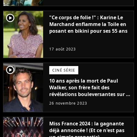
player2
"Ce corps de folie !" : Karine Le
Marchand enflamme la Toile en
posant en bikini pour ses 55 ans
17 août 2023
player2
CINÉ SÉRIE
10 ans après la mort de Paul
Walker, son frère fait des
révélations bouleversantes sur la
réaction des acteurs de Fast and
26 novembre 2023
Furious
Miss France 2024 : la gagnante
déjà annoncée ! (Et ce n'est pas