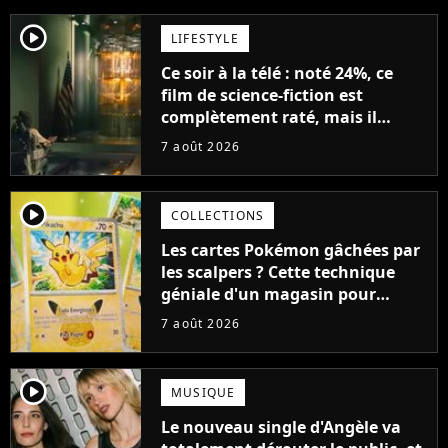
player2
LIFESTYLE
Ce soir à la télé : noté 24%, ce
film de science-fiction est
complètement raté, mais il
aurait pu être encore pire à
7 août 2026
cause de son acteur
player2
COLLECTIONS
Les cartes Pokémon gâchées par
les scalpers ? Cette technique
géniale d'un magasin pour
ruiner les revendeurs
7 août 2026
player2
MUSIQUE
Le nouveau single d'Angèle va