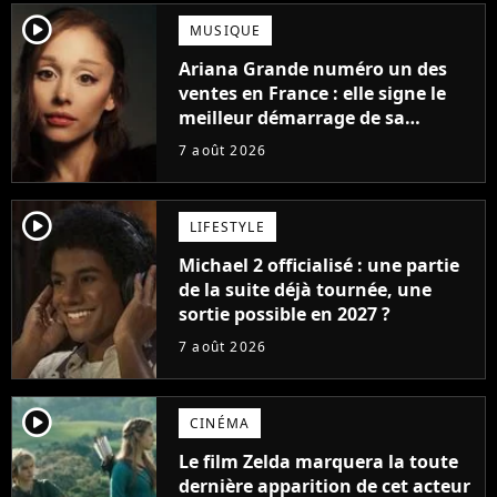
player2
MUSIQUE
Ariana Grande numéro un des
ventes en France : elle signe le
meilleur démarrage de sa
carrière avec son album Petal
7 août 2026
player2
LIFESTYLE
Michael 2 officialisé : une partie
de la suite déjà tournée, une
sortie possible en 2027 ?
7 août 2026
player2
CINÉMA
Le film Zelda marquera la toute
dernière apparition de cet acteur