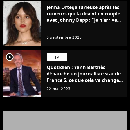
Jenna Ortega furieuse après les
rumeurs qui la disent en couple
avec Johnny Depp : "Je n'arrive
même pas..."
5 septembre 2023
player2
TV
Quotidien : Yann Barthès
débauche un journaliste star de
France 5, ce que cela va changer
à la rentrée
22 mai 2023