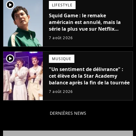
player2
LIFESTYLE
Squid Game : le remake
américain est annulé, mais la
série la plus vue sur Netflix
pourrait avoir une version
7 août 2026
française
player2
MUSIQUE
"Un sentiment de délivrance" :
cet élève de la Star Academy
balance après la fin de la tournée
7 août 2026
DERNIÈRES NEWS