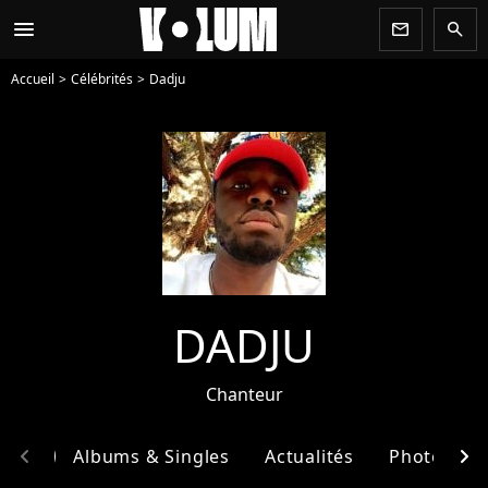
menu
newsletter
search
Accueil
Célébrités
Dadju
DADJU
Chanteur
chevron_left
chevron_right
phie
Albums & Singles
Actualités
Photos