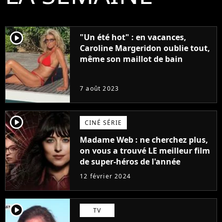
player2
"Un été hot" : en vacances,
Caroline Margeridon oublie tout,
même son maillot de bain
7 août 2023
player2
CINÉ SÉRIE
Madame Web : ne cherchez plus,
on vous a trouvé LE meilleur film
de super-héros de l'année
12 février 2024
player2
TV