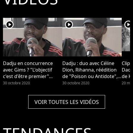
player2
player2
player2
Dadju en concurrence
Dadju : duo avec Céline
Clip 
avec Gims ? "L'objectif
Dion, Rihanna, réédition
Dadju
c'est d'être premier"
de "Poison ou Antidote",
de Ky
(Interview)
image de loveur... Il se
30 octobre 2020
30 octobre 2020
20 ma
confie (Interview)
VOIR TOUTES LES VIDÉOS