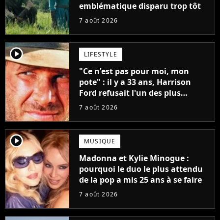
emblématique disparu trop tôt
7 août 2026
player2
LIFESTYLE
"Ce n'est pas pour moi, mon
pote" : il y a 33 ans, Harrison
Ford refusait l'un des plus
grands succès de tous les temps
7 août 2026
player2
MUSIQUE
Madonna et Kylie Minogue :
pourquoi le duo le plus attendu
de la pop a mis 25 ans à se faire
7 août 2026