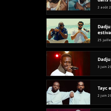
2 août 
Dadju 
estival
25 juill
Dadju 
3 juin 2
Tayc 
2 juin 2