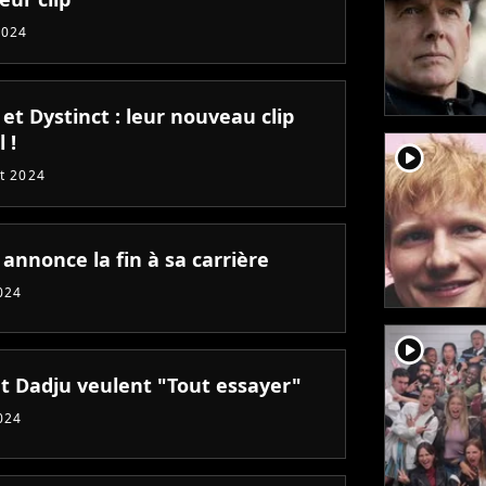
2024
et Dystinct : leur nouveau clip
 !
player2
et 2024
annonce la fin à sa carrière
024
player2
et Dadju veulent "Tout essayer"
024