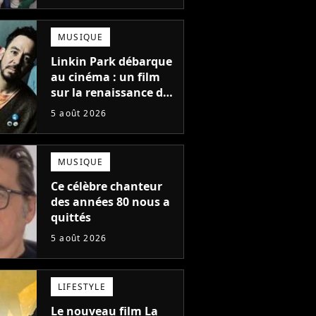
une suite...
totalement différente
MUSIQUE
Linkin Park débarque
au cinéma : un film
sur la renaissance du
groupe arrive en
5 août 2026
salles
MUSIQUE
Ce célèbre chanteur
des années 80 nous a
quittés
5 août 2026
LIFESTYLE
Le nouveau film La