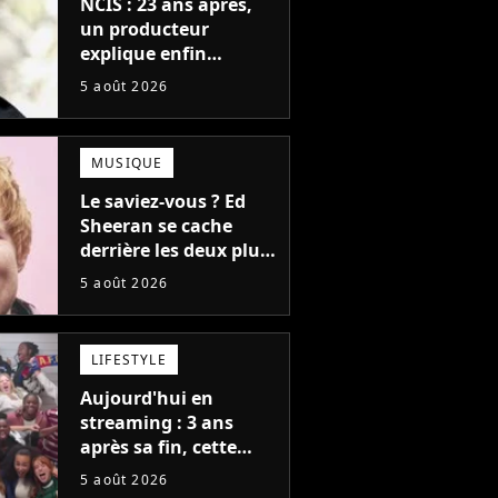
NCIS : 23 ans après,
un producteur
explique enfin
l'origine de l'idée la
5 août 2026
plus culte de la série
(et on ne parle pas du
bateau)
MUSIQUE
Le saviez-vous ? Ed
Sheeran se cache
derrière les deux plus
gros tubes du
5 août 2026
moment !
LIFESTYLE
Aujourd'hui en
streaming : 3 ans
après sa fin, cette
série aux 13 Emmy
5 août 2026
Awards revient avec