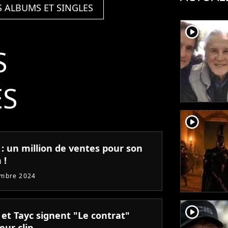
S ALBUMS ET SINGLES
player2
S
ÉS
player2
 : un million de ventes pour son
 !
embre 2024
player2
 et Tayc signent "Le contrat"
eur clip