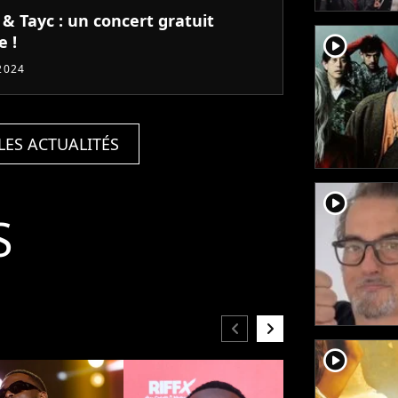
& Tayc : un concert gratuit
e !
player2
2024
LES ACTUALITÉS
player2
S
chevron_left
chevron_right
player2