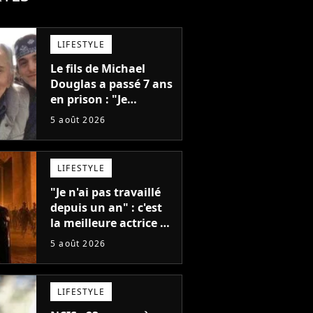
LIFESTYLE
Le fils de Michael
Douglas a passé 7 ans
en prison : "Je
distribuais des joints
5 août 2026
pour mon père"
LIFESTYLE
"Je n'ai pas travaillé
depuis un an" : c'est
la meilleure actrice de
L'Odyssée, mais
5 août 2026
personne ne veut lui
donner de rôle au
cinéma
LIFESTYLE