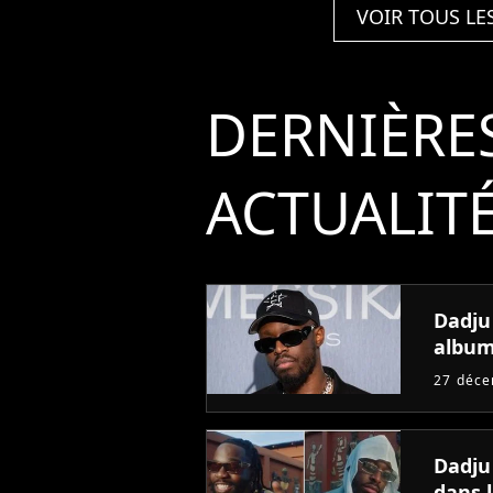
VOIR TOUS LE
DERNIÈRE
ACTUALIT
Dadju
album
27 déc
Dadju
dans l