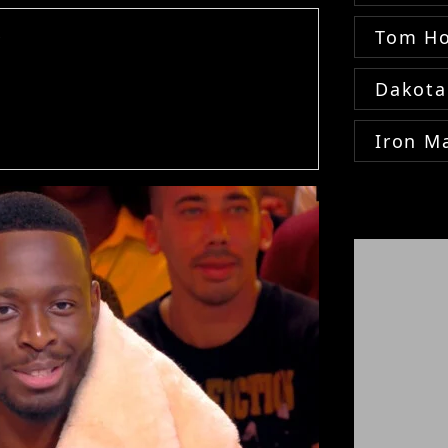
Tom Ho
y
Dakota
Iron M