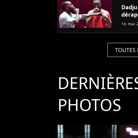
Dadju 
dérap
16 mai 
TOUTES 
DERNIÈRE
PHOTOS