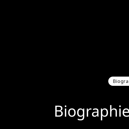
Biogra
Biographi