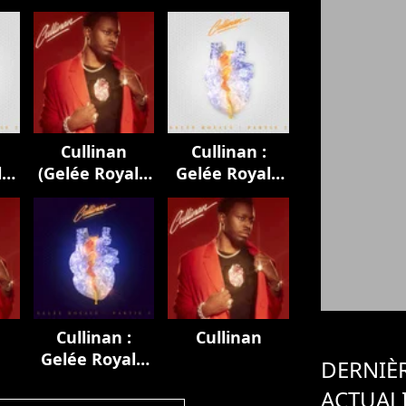
Cullinan
Cullinan :
le
(Gelée Royale
Gelée Royale
1 & 2)
(Partie 2)
Cullinan :
Cullinan
Gelée Royale
DERNIÈ
(Partie 1)
ACTUAL