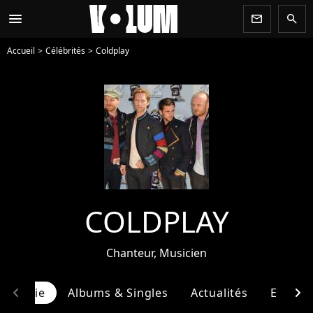
menu
newsletter
search
Accueil
Célébrités
Coldplay
COLDPLAY
Chanteur, Musicien
chevron_left
chevron_right
ographie
Albums & Singles
Actualités
Entour