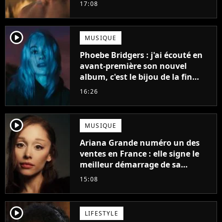
gueule
17:08
player2
MUSIQUE
Phoebe Bridgers : j'ai écouté en
avant-première son nouvel
album, c'est le bijou de la fin
d'été
16:26
player2
MUSIQUE
Ariana Grande numéro un des
ventes en France : elle signe le
meilleur démarrage de sa
carrière avec son album Petal
15:08
player2
LIFESTYLE