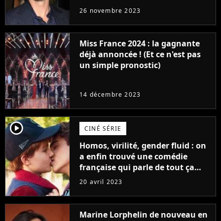
réaction des acteurs de Fast and
26 novembre 2023
Furious
Miss France 2024 : la gagnante
déjà annoncée ! (Et ce n'est pas
un simple pronostic)
14 décembre 2023
player2
CINÉ SÉRIE
Homos, virilité, gender fluid : on
a enfin trouvé une comédie
française qui parle de tout ça
sans être super ringarde
20 avril 2023
Marine Lorphelin de nouveau en