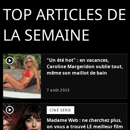
TOP ARTICLES DE
LA SEMAINE
player2
"Un été hot" : en vacances,
Caroline Margeridon oublie tout,
même son maillot de bain
7 août 2023
player2
CINÉ SÉRIE
Madame Web : ne cherchez plus,
on vous a trouvé LE meilleur film