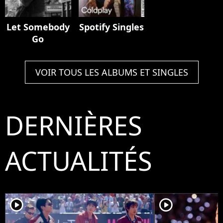
Let Somebody
Spotify Singles
Go
VOIR TOUS LES ALBUMS ET SINGLES
DERNIÈRES
ACTUALITÉS
player2
player2