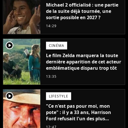
Michael 2 officialisé : une partie
de la suite déjà tournée, une
sortie possible en 2027 ?
14:29
player2
CINÉMA
Le film Zelda marquera la toute
dernière apparition de cet acteur
emblématique disparu trop tôt
13:35
player2
LIFESTYLE
"Ce n'est pas pour moi, mon
pote" : il y a 33 ans, Harrison
Ford refusait l'un des plus
grands succès de tous les temps
12:47