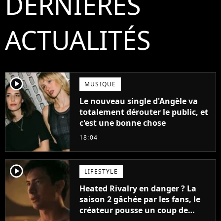
DERNIÈRES
ACTUALITÉS
player2
MUSIQUE
Le nouveau single d'Angèle va
totalement dérouter le public, et
c'est une bonne chose
18:04
player2
LIFESTYLE
Heated Rivalry en danger ? La
saison 2 gâchée par les fans, le
créateur pousse un coup de