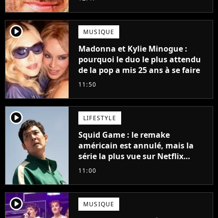
player2
MUSIQUE
Madonna et Kylie Minogue :
pourquoi le duo le plus attendu
de la pop a mis 25 ans à se faire
11:50
player2
LIFESTYLE
Squid Game : le remake
américain est annulé, mais la
série la plus vue sur Netflix
pourrait avoir une version
11:00
française
player2
MUSIQUE