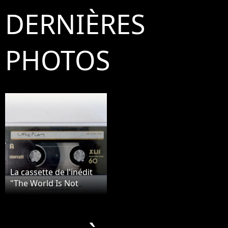
DERNIÈRES
PHOTOS
La cassette de l'inédit
"The World Is Not
Enough" enregistré par
Chris Martin de
Coldplay