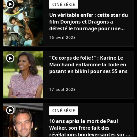
player2
CINÉ SÉRIE
Un véritable enfer : cette star du
film Donjons et Dragons a
détesté le tournage pour une
raison très spéciale
16 avril 2023
player2
"Ce corps de folie !" : Karine Le
Marchand enflamme la Toile en
posant en bikini pour ses 55 ans
17 août 2023
player2
CINÉ SÉRIE
10 ans après la mort de Paul
Walker, son frère fait des
révélations bouleversantes sur la