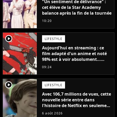
"Un sentiment de délivrance" :
cet élève de la Star Academy
balance après la fin de la tournée
10:20
player2
LIFESTYLE
Aujourd'hui en streaming : ce
film adapté d'un anime et noté
98% est à voir absolument...
sinon vous ne comprendrez plus
09:24
la série
player2
LIFESTYLE
Avec 106,7 millions de vues, cette
nouvelle série entre dans
l'histoire de Netflix en seulement
48 jours
6 août 2026