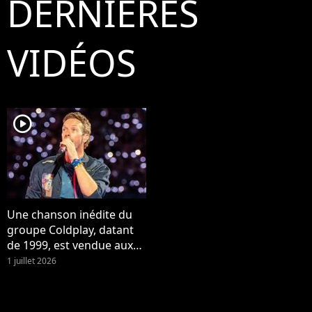
DERNIÈRES
VIDÉOS
player2
Une chanson inédite du
groupe Coldplay, datant
de 1999, est vendue aux
enchères !
1 juillet 2026