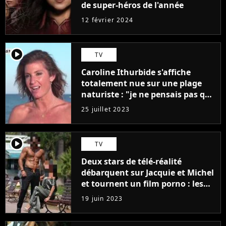
de super-héros de l'année
12 février 2024
player2
TV
Caroline Ithurbide s'affiche
totalement nue sur une plage
naturiste : "je ne pensais pas que
j'arriverais à le faire..."
25 juillet 2023
player2
TV
Deux stars de télé-réalité
débarquent sur Jacquie et Michel
et tournent un film porno : les
premières images du tournage
19 juin 2023
(exclu)