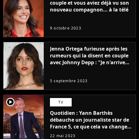
couple et vous aviez déjà vu son
nouveau compagnon... à la télé
9 octobre 2023
Jenna Ortega furieuse après les
rumeurs qui la disent en couple
avec Johnny Depp : "Je n'arrive
même pas..."
5 septembre 2023
player2
TV
Quotidien : Yann Barthès
débauche un journaliste star de
France 5, ce que cela va changer
à la rentrée
22 mai 2023