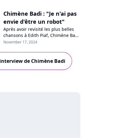
Chimène Badi : "Je n'ai pas
envie d'être un robot"
Après avoir revisité les plus belles
chansons à Edith Piaf, Chimène Badi
revient avec "Gospel & Soul, la voix
November 17, 2024
et l'âme", un album concept mêlant
reprises et inédits. Au micro de
Purecharts, la chanteuse, libre et
l'interview de Chimène Badi
épanouie, revendique suivre son
instinct : "On se bagarre pour
défendre nos oeuvres".