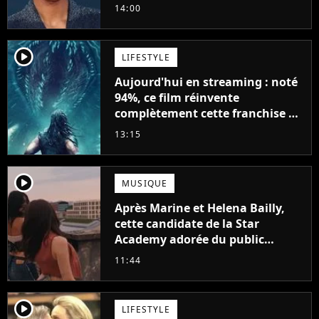
Will Smith
14:00
player2
LIFESTYLE
Aujourd'hui en streaming : noté
94%, ce film réinvente
complètement cette franchise de
science-fiction vieille de 40 ans
13:15
player2
MUSIQUE
Après Marine et Helena Bailly,
cette candidate de la Star
Academy adorée du public
annonce son premier album,
11:44
"C'est tellement puissant"
player2
LIFESTYLE