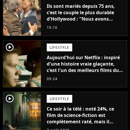
Ils sont mariés depuis 75 ans,
c'est le couple le plus durable
d'Hollywood : "Nous avons
avancé jour après jour, et les
10:16
jours se sont transformés en
décennies"
player2
LIFESTYLE
Aujourd'hui sur Netflix : inspiré
d'une histoire vraie glaçante,
c'est l'un des meilleurs films du
21ème siècle
09:24
player2
LIFESTYLE
Ce soir à la télé : noté 24%, ce
film de science-fiction est
complètement raté, mais il
aurait pu être encore pire à