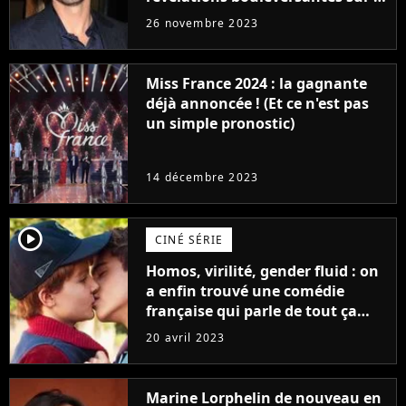
réaction des acteurs de Fast and
26 novembre 2023
Furious
Miss France 2024 : la gagnante
déjà annoncée ! (Et ce n'est pas
un simple pronostic)
14 décembre 2023
player2
CINÉ SÉRIE
Homos, virilité, gender fluid : on
a enfin trouvé une comédie
française qui parle de tout ça
sans être super ringarde
20 avril 2023
Marine Lorphelin de nouveau en