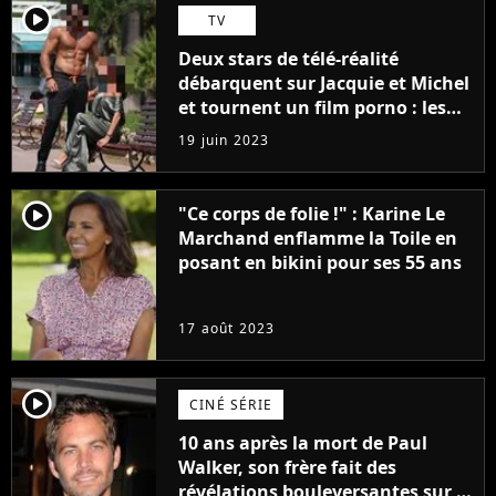
player2
TV
Deux stars de télé-réalité
débarquent sur Jacquie et Michel
et tournent un film porno : les
premières images du tournage
19 juin 2023
(exclu)
player2
"Ce corps de folie !" : Karine Le
Marchand enflamme la Toile en
posant en bikini pour ses 55 ans
17 août 2023
player2
CINÉ SÉRIE
10 ans après la mort de Paul
Walker, son frère fait des
révélations bouleversantes sur la