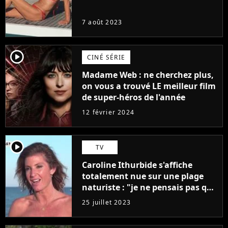
7 août 2023
player2
CINÉ SÉRIE
Madame Web : ne cherchez plus,
on vous a trouvé LE meilleur film
de super-héros de l'année
12 février 2024
player2
TV
Caroline Ithurbide s'affiche
totalement nue sur une plage
naturiste : "je ne pensais pas que
j'arriverais à le faire..."
25 juillet 2023