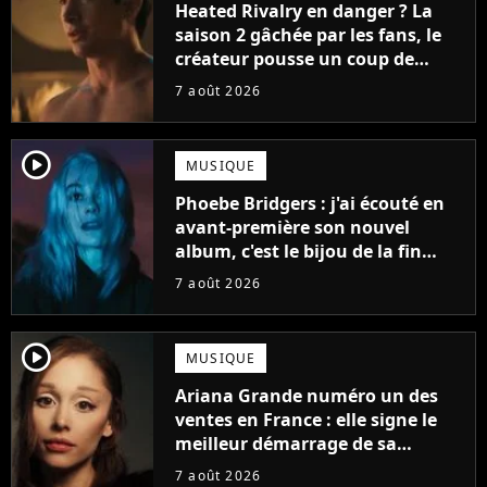
Heated Rivalry en danger ? La
saison 2 gâchée par les fans, le
créateur pousse un coup de
gueule
7 août 2026
player2
MUSIQUE
Phoebe Bridgers : j'ai écouté en
avant-première son nouvel
album, c'est le bijou de la fin
d'été
7 août 2026
player2
MUSIQUE
Ariana Grande numéro un des
ventes en France : elle signe le
meilleur démarrage de sa
carrière avec son album Petal
7 août 2026