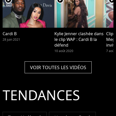
Cardi B
Kylie Jenner clashée dans
Clip 
le clip WAP : Cardi B la
Mega
28 juin 2021
défend
invit
10 août 2020
7 août
VOIR TOUTES LES VIDÉOS
TENDANCES