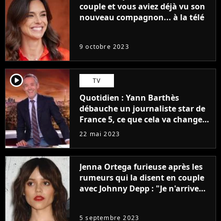
couple et vous aviez déjà vu son
nouveau compagnon... à la télé
9 octobre 2023
player2
TV
Quotidien : Yann Barthès
débauche un journaliste star de
France 5, ce que cela va changer
à la rentrée
22 mai 2023
Jenna Ortega furieuse après les
rumeurs qui la disent en couple
avec Johnny Depp : "Je n'arrive
même pas..."
5 septembre 2023