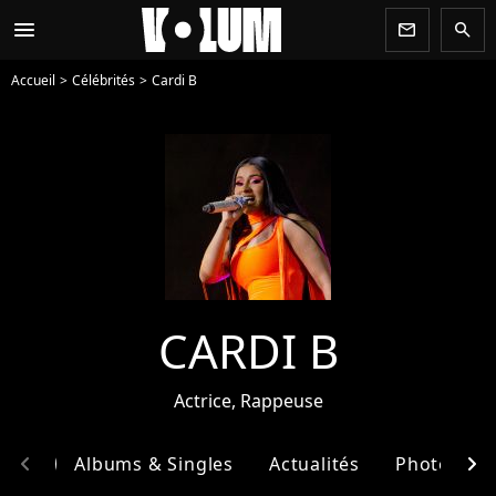
menu
newsletter
search
Accueil
Célébrités
Cardi B
CARDI B
Actrice, Rappeuse
chevron_left
chevron_right
phie
Albums & Singles
Actualités
Photos