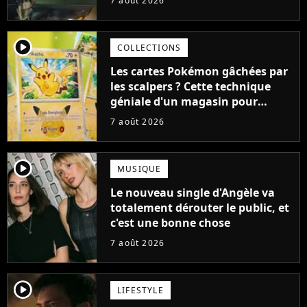
7 août 2026
cause de son acteur
player2
COLLECTIONS
Les cartes Pokémon gâchées par
les scalpers ? Cette technique
géniale d'un magasin pour
ruiner les revendeurs
7 août 2026
player2
MUSIQUE
Le nouveau single d'Angèle va
totalement dérouter le public, et
c'est une bonne chose
7 août 2026
player2
LIFESTYLE