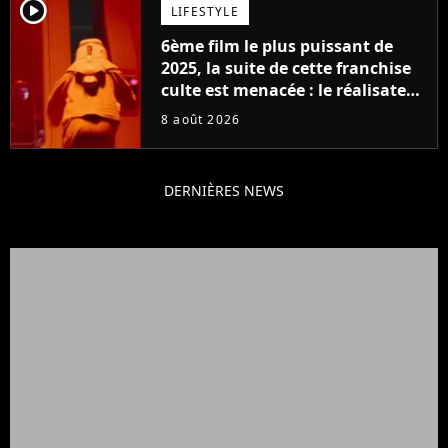
player2
LIFESTYLE
6ème film le plus puissant de
2025, la suite de cette franchise
culte est menacée : le réalisateur
claque la porte pour "différends
8 août 2026
créatifs"
DERNIÈRES NEWS