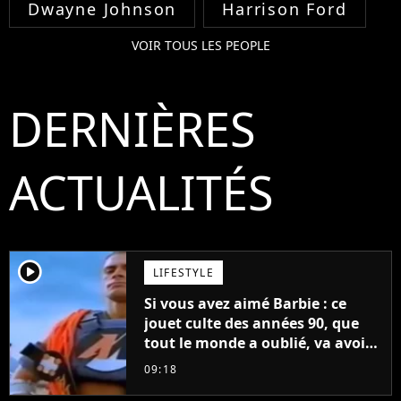
Dwayne Johnson
Harrison Ford
VOIR TOUS LES PEOPLE
DERNIÈRES
ACTUALITÉS
player2
LIFESTYLE
Si vous avez aimé Barbie : ce
jouet culte des années 90, que
tout le monde a oublié, va avoir
un film
09:18