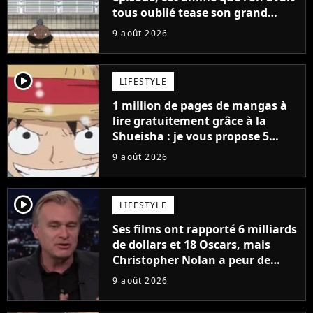
tous oublié tease son grand
retour
9 août 2026
player2
LIFESTYLE
1 million de pages de mangas à
lire gratuitement grâce à la
Shueisha : je vous propose 5
mangas jamais sortis en France
9 août 2026
à découvrir absolument
player2
LIFESTYLE
Ses films ont rapporté 6 milliards
de dollars et 18 Oscars, mais
Christopher Nolan a peur de
tourner un genre de films très
9 août 2026
particulier