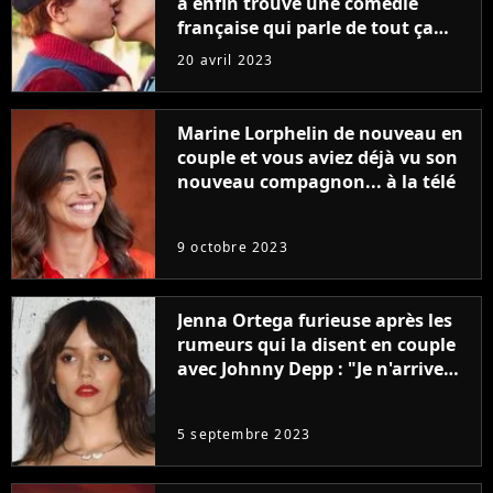
a enfin trouvé une comédie
française qui parle de tout ça
sans être super ringarde
20 avril 2023
Marine Lorphelin de nouveau en
couple et vous aviez déjà vu son
nouveau compagnon... à la télé
9 octobre 2023
Jenna Ortega furieuse après les
rumeurs qui la disent en couple
avec Johnny Depp : "Je n'arrive
même pas..."
5 septembre 2023