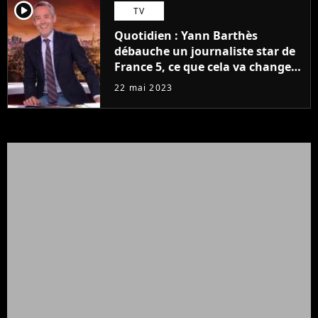
player2
TV
Quotidien : Yann Barthès
débauche un journaliste star de
France 5, ce que cela va changer
à la rentrée
22 mai 2023