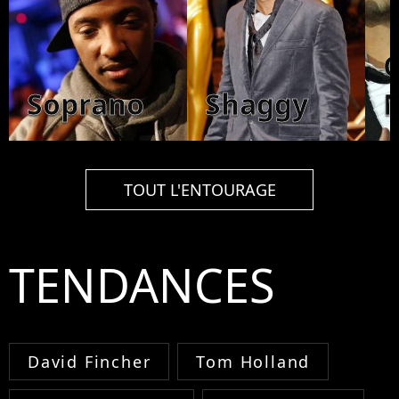
C
Soprano
Shaggy
TOUT L'ENTOURAGE
TENDANCES
David Fincher
Tom Holland