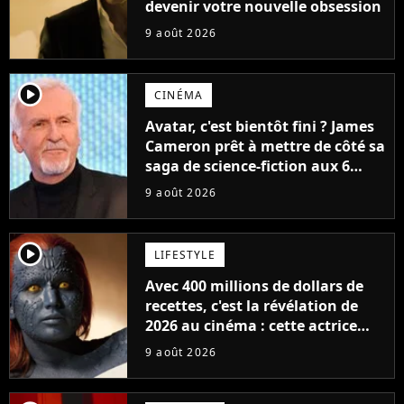
devenir votre nouvelle obsession
9 août 2026
player2
CINÉMA
Avatar, c'est bientôt fini ? James
Cameron prêt à mettre de côté sa
saga de science-fiction aux 6
milliards de recettes
9 août 2026
player2
LIFESTYLE
Avec 400 millions de dollars de
recettes, c'est la révélation de
2026 au cinéma : cette actrice
adorée prête à remplacer
9 août 2026
Jennifer Lawrence chez Marvel