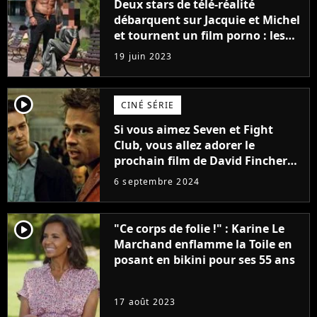
Deux stars de télé-réalité
débarquent sur Jacquie et Michel
et tournent un film porno : les
premières images du tournage
19 juin 2023
(exclu)
player2
CINÉ SÉRIE
Si vous aimez Seven et Fight
Club, vous allez adorer le
prochain film de David Fincher
avec lequel il se réinvente
6 septembre 2024
complètement
player2
"Ce corps de folie !" : Karine Le
Marchand enflamme la Toile en
posant en bikini pour ses 55 ans
17 août 2023