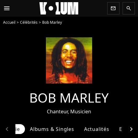
menu
newsletter
search
Accueil
Célébrités
Bob Marley
BOB MARLEY
Chanteur, Musicien
chevron_left
chevron_right
ographie
Albums & Singles
Actualités
Entour