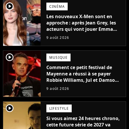
player2
CINÉMA
Les nouveaux X-Men sont en
approche : après Jean Grey, les
acteurs qui vont jouer Emma
Frost et Cyclope trouvés !
9 août 2026
player2
MUSIQUE
Comment ce petit festival de
Mayenne a réussi à se payer
Robbie Williams, Jul et Damso
cette année ?
9 août 2026
player2
LIFESTYLE
Si vous aimez 24 heures chrono,
cette future série de 2027 va