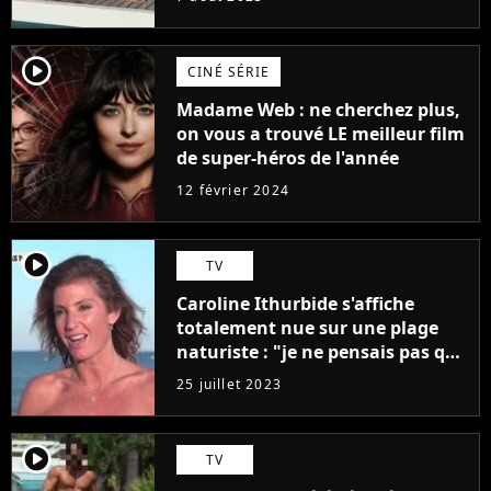
player2
CINÉ SÉRIE
Madame Web : ne cherchez plus,
on vous a trouvé LE meilleur film
de super-héros de l'année
12 février 2024
player2
TV
Caroline Ithurbide s'affiche
totalement nue sur une plage
naturiste : "je ne pensais pas que
j'arriverais à le faire..."
25 juillet 2023
player2
TV