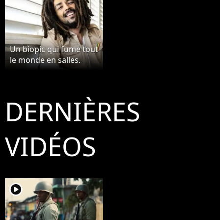
Un biopic qui fume tout
le monde en salles.
DERNIÈRES
VIDÉOS
player2