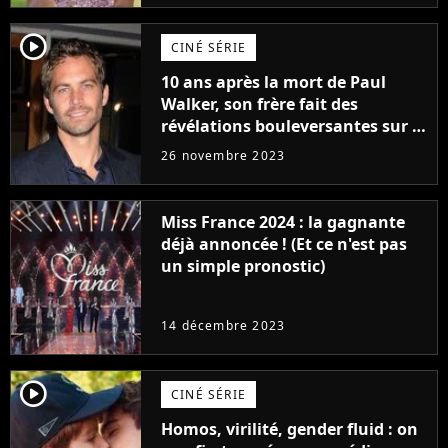
player2
CINÉ SÉRIE
10 ans après la mort de Paul
Walker, son frère fait des
révélations bouleversantes sur la
réaction des acteurs de Fast and
26 novembre 2023
Furious
Miss France 2024 : la gagnante
déjà annoncée ! (Et ce n'est pas
un simple pronostic)
14 décembre 2023
player2
CINÉ SÉRIE
Homos, virilité, gender fluid : on