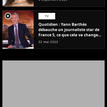
player2
TV
Quotidien : Yann Barthès
débauche un journaliste star de
France 5, ce que cela va changer
à la rentrée
22 mai 2023