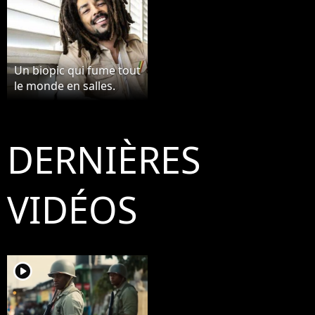
Un biopic qui fume tout
le monde en salles.
DERNIÈRES
VIDÉOS
player2