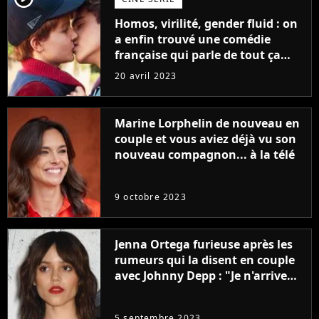
Homos, virilité, gender fluid : on
a enfin trouvé une comédie
française qui parle de tout ça
sans être super ringarde
20 avril 2023
Marine Lorphelin de nouveau en
couple et vous aviez déjà vu son
nouveau compagnon... à la télé
9 octobre 2023
Jenna Ortega furieuse après les
rumeurs qui la disent en couple
avec Johnny Depp : "Je n'arrive
même pas..."
5 septembre 2023