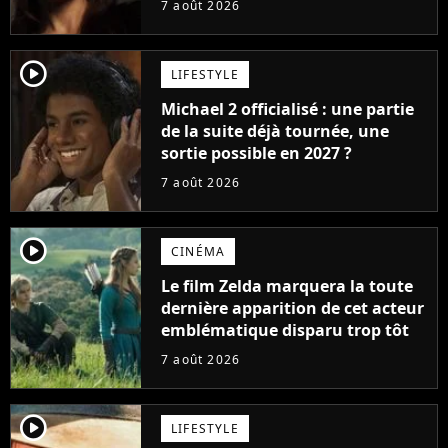
7 août 2026
player2
LIFESTYLE
Michael 2 officialisé : une partie
de la suite déjà tournée, une
sortie possible en 2027 ?
7 août 2026
player2
CINÉMA
Le film Zelda marquera la toute
dernière apparition de cet acteur
emblématique disparu trop tôt
7 août 2026
player2
LIFESTYLE