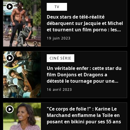
player2
TV
Deux stars de télé-réalité
débarquent sur Jacquie et Michel
et tournent un film porno : les
premières images du tournage
19 juin 2023
(exclu)
player2
CINÉ SÉRIE
Un véritable enfer : cette star du
film Donjons et Dragons a
détesté le tournage pour une
raison très spéciale
16 avril 2023
player2
"Ce corps de folie !" : Karine Le
Marchand enflamme la Toile en
posant en bikini pour ses 55 ans