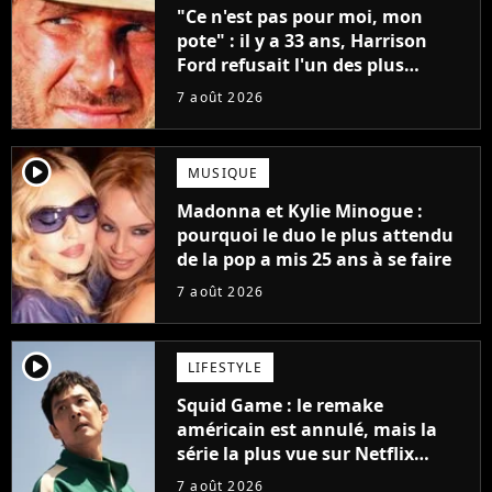
"Ce n'est pas pour moi, mon
pote" : il y a 33 ans, Harrison
Ford refusait l'un des plus
grands succès de tous les temps
7 août 2026
player2
MUSIQUE
Madonna et Kylie Minogue :
pourquoi le duo le plus attendu
de la pop a mis 25 ans à se faire
7 août 2026
player2
LIFESTYLE
Squid Game : le remake
américain est annulé, mais la
série la plus vue sur Netflix
pourrait avoir une version
7 août 2026