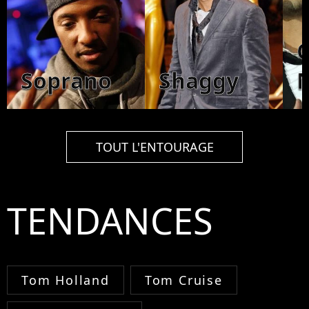
C
Soprano
Shaggy
TOUT L'ENTOURAGE
TENDANCES
Tom Holland
Tom Cruise