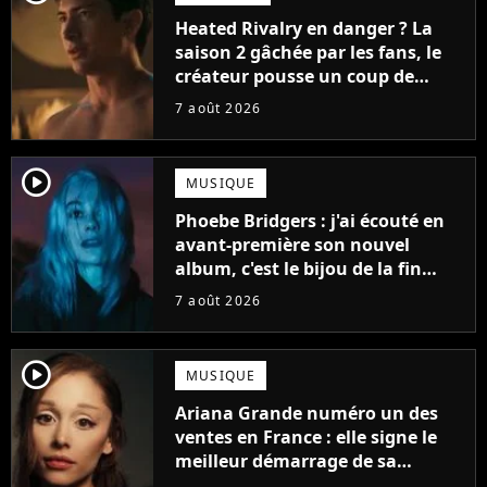
Heated Rivalry en danger ? La
saison 2 gâchée par les fans, le
créateur pousse un coup de
gueule
7 août 2026
player2
MUSIQUE
Phoebe Bridgers : j'ai écouté en
avant-première son nouvel
album, c'est le bijou de la fin
d'été
7 août 2026
player2
MUSIQUE
Ariana Grande numéro un des
ventes en France : elle signe le
meilleur démarrage de sa
carrière avec son album Petal