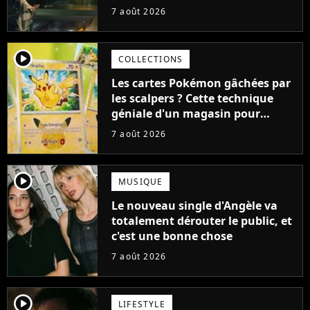
aurait pu être encore pire à
7 août 2026
cause de son acteur
player2
COLLECTIONS
Les cartes Pokémon gâchées par
les scalpers ? Cette technique
géniale d'un magasin pour
ruiner les revendeurs
7 août 2026
player2
MUSIQUE
Le nouveau single d'Angèle va
totalement dérouter le public, et
c'est une bonne chose
7 août 2026
player2
LIFESTYLE