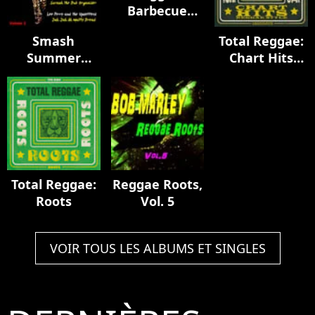
Barbecue
Music Vol. 4
Smash
Total Reggae:
Summer
Chart Hits
Reggae Hits,
Reggae Style
Vol. 2
Total Reggae:
Reggae Roots,
Roots
Vol. 5
VOIR TOUS LES ALBUMS ET SINGLES