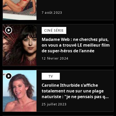
7 août 2023
player2
CINÉ SÉRIE
Madame Web : ne cherchez plus,
on vous a trouvé LE meilleur film
de super-héros de l'année
12 février 2024
player2
TV
Caroline Ithurbide s'affiche
totalement nue sur une plage
naturiste : "je ne pensais pas que
j'arriverais à le faire..."
25 juillet 2023