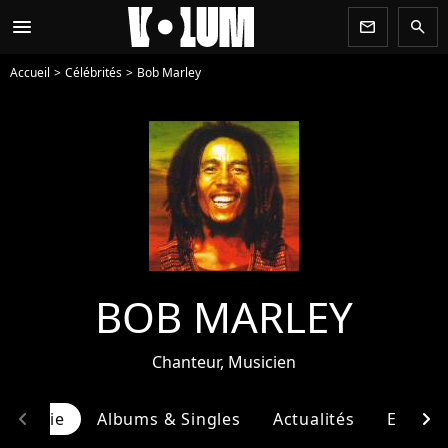
menu
newsletter
search
Accueil
Célébrités
Bob Marley
BOB MARLEY
Chanteur, Musicien
chevron_left
chevron_right
ographie
Albums & Singles
Actualités
Entour