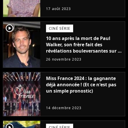
17 août 2023
player2
CINÉ SÉRIE
10 ans après la mort de Paul
Walker, son frère fait des
révélations bouleversantes sur la
réaction des acteurs de Fast and
26 novembre 2023
Furious
Miss France 2024 : la gagnante
déjà annoncée ! (Et ce n'est pas
un simple pronostic)
14 décembre 2023
player2
CINÉ SÉRIE