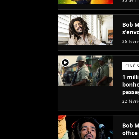
30 avril
Bob Ma
s'env
26 févr
player2
CINÉ 
1 mill
bonheu
passag
d'ava
22 févr
Bob M
office