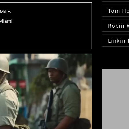
Tom Ho
 Miles
 Miami
Robin 
Linkin 