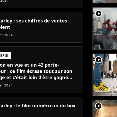
 2024
player2
rley : ses chiffres de ventes
olent
ier 2024
SÉRIE
player2
ion en vue et un 42 porte-
r : ce film écrase tout sur son
e et c'était loin d'être gagné
nce
ier 2024
player2
arley : le film numéro un du box