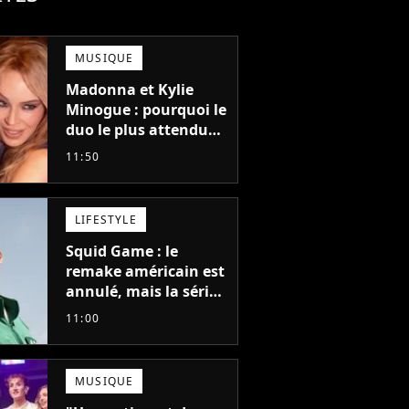
MUSIQUE
Madonna et Kylie
Minogue : pourquoi le
duo le plus attendu
de la pop a mis 25 ans
11:50
à se faire
LIFESTYLE
Squid Game : le
remake américain est
annulé, mais la série
la plus vue sur Netflix
11:00
pourrait avoir une
version française
MUSIQUE