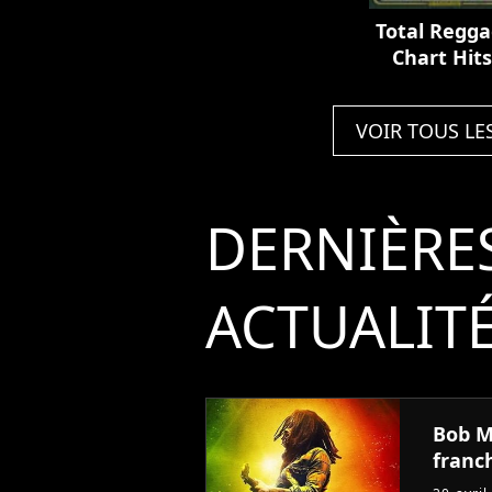
Music Vol. 4
Total Regga
Chart Hit
Reggae Sty
VOIR TOUS LE
DERNIÈRE
ACTUALIT
Bob Ma
franc