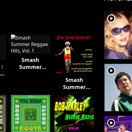
player2
Smash
 :
Summer
player2
f
Reggae Hits,
Smash
ly
Vol. 1
Summer
Reggae Hits,
Vol. 2
player2