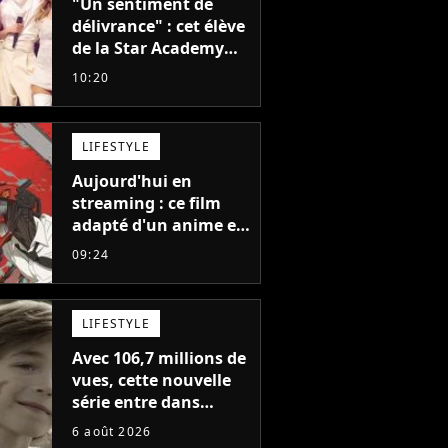
"Un sentiment de
délivrance" : cet élève
de la Star Academy
balance après la fin
10:20
de la tournée
LIFESTYLE
Aujourd'hui en
streaming : ce film
adapté d'un anime et
noté 98% est à voir
09:24
absolument... sinon
vous ne comprendrez
plus la série
LIFESTYLE
Avec 106,7 millions de
vues, cette nouvelle
série entre dans
l'histoire de Netflix en
6 août 2026
seulement 48 jours