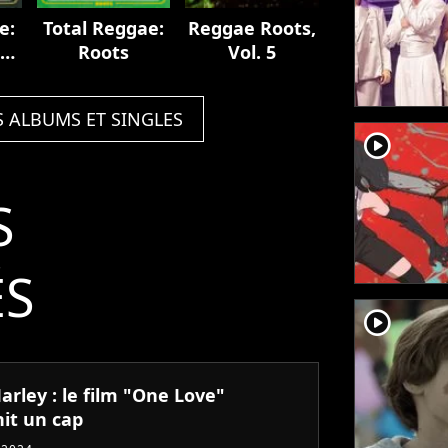
e:
Total Reggae:
Reggae Roots,
s
Roots
Vol. 5
le
S ALBUMS ET SINGLES
player2
S
ÉS
player2
rley : le film "One Love"
hit un cap