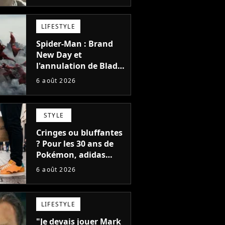
LIFESTYLE
Spider-Man : Brand
New Day et
l'annulation de Blade
montrent que Marvel
6 août 2026
n'est plus capable de
faire quoi que ce soit
de simple
STYLE
Cringes ou bluffantes
? Pour les 30 ans de
Pokémon, adidas
dévoile une énorme
6 août 2026
collection de sneakers
et je ne sais pas quoi
en penser
LIFESTYLE
"Je devais jouer Mark