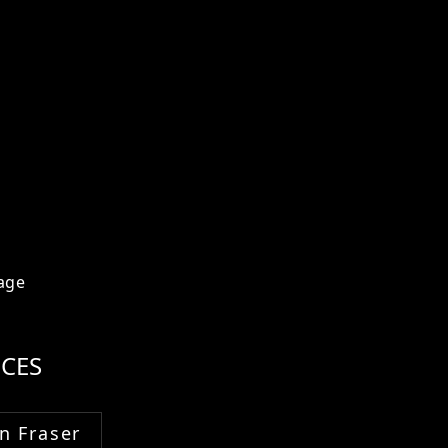
age
CES
n Fraser