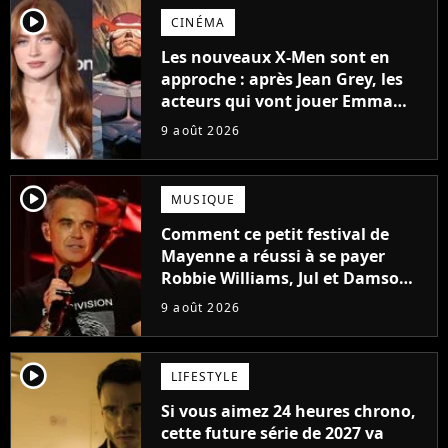
player2
CINÉMA
Les nouveaux X-Men sont en
approche : après Jean Grey, les
acteurs qui vont jouer Emma
Frost et Cyclope trouvés !
9 août 2026
player2
MUSIQUE
Comment ce petit festival de
Mayenne a réussi à se payer
Robbie Williams, Jul et Damso
cette année ?
9 août 2026
player2
LIFESTYLE
Si vous aimez 24 heures chrono,
cette future série de 2027 va