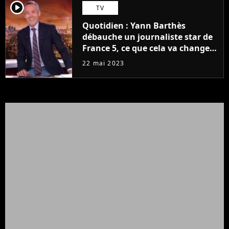
player2
TV
Quotidien : Yann Barthès
débauche un journaliste star de
France 5, ce que cela va changer
à la rentrée
22 mai 2023