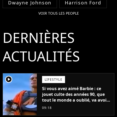
Dwayne Johnson
Harrison Ford
VOIR TOUS LES PEOPLE
DERNIÈRES
ACTUALITÉS
player2
LIFESTYLE
Si vous avez aimé Barbie : ce
jouet culte des années 90, que
tout le monde a oublié, va avoir
un film
09:18