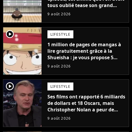
tous oublié tease son grand
retour
9 août 2026
player2
LIFESTYLE
1 million de pages de mangas à
lire gratuitement grâce à la
Shueisha : je vous propose 5
mangas jamais sortis en France
9 août 2026
à découvrir absolument
player2
LIFESTYLE
Ses films ont rapporté 6 milliards
de dollars et 18 Oscars, mais
Christopher Nolan a peur de
tourner un genre de films très
9 août 2026
particulier