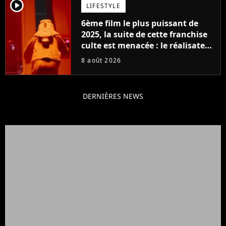
player2
LIFESTYLE
6ème film le plus puissant de
2025, la suite de cette franchise
culte est menacée : le réalisateur
claque la porte pour "différends
8 août 2026
créatifs"
DERNIÈRES NEWS