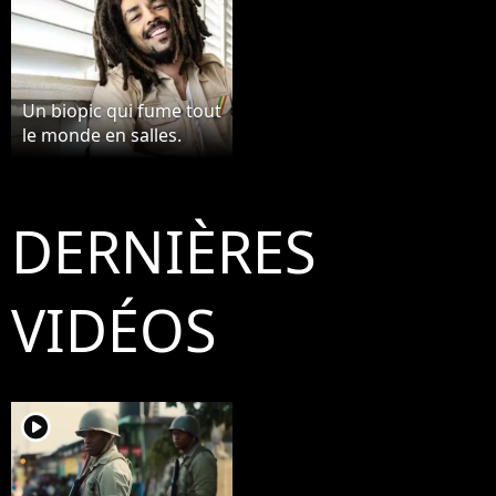
Un biopic qui fume tout
le monde en salles.
DERNIÈRES
VIDÉOS
player2