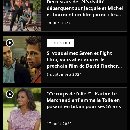
Deux stars de télé-réalité
débarquent sur Jacquie et Michel
et tournent un film porno : les
premières images du tournage
19 juin 2023
(exclu)
player2
CINÉ SÉRIE
Si vous aimez Seven et Fight
Club, vous allez adorer le
prochain film de David Fincher
avec lequel il se réinvente
6 septembre 2024
complètement
player2
"Ce corps de folie !" : Karine Le
Marchand enflamme la Toile en
posant en bikini pour ses 55 ans
17 août 2023