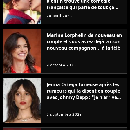
a enfin trouvé une comédie
française qui parle de tout ça
sans être super ringarde
20 avril 2023
Marine Lorphelin de nouveau en
couple et vous aviez déjà vu son
nouveau compagnon... à la télé
9 octobre 2023
Jenna Ortega furieuse après les
rumeurs qui la disent en couple
avec Johnny Depp : "Je n'arrive
même pas..."
5 septembre 2023