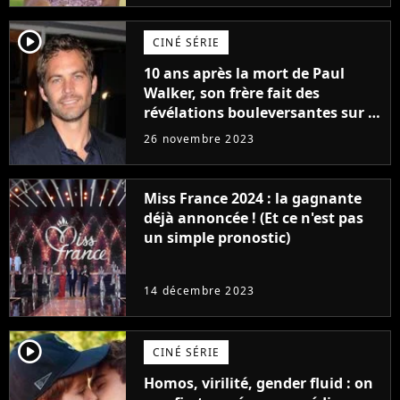
player2
CINÉ SÉRIE
10 ans après la mort de Paul
Walker, son frère fait des
révélations bouleversantes sur la
réaction des acteurs de Fast and
26 novembre 2023
Furious
Miss France 2024 : la gagnante
déjà annoncée ! (Et ce n'est pas
un simple pronostic)
14 décembre 2023
player2
CINÉ SÉRIE
Homos, virilité, gender fluid : on