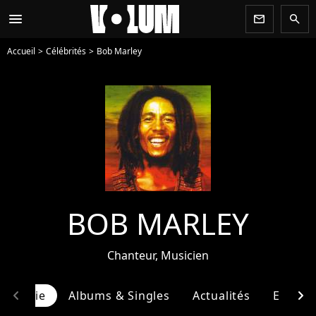
menu
newsletter
search
Accueil
Célébrités
Bob Marley
BOB MARLEY
Chanteur, Musicien
chevron_left
chevron_right
ographie
Albums & Singles
Actualités
Entour