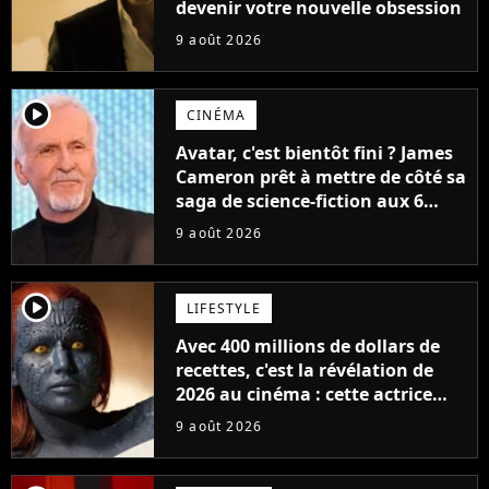
devenir votre nouvelle obsession
9 août 2026
player2
CINÉMA
Avatar, c'est bientôt fini ? James
Cameron prêt à mettre de côté sa
saga de science-fiction aux 6
milliards de recettes
9 août 2026
player2
LIFESTYLE
Avec 400 millions de dollars de
recettes, c'est la révélation de
2026 au cinéma : cette actrice
adorée prête à remplacer
9 août 2026
Jennifer Lawrence chez Marvel