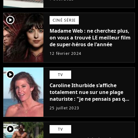
player2
CINÉ SÉRIE
Madame Web : ne cherchez plus,
on vous a trouvé LE meilleur film
de super-héros de l'année
12 février 2024
player2
TV
Caroline Ithurbide s'affiche
totalement nue sur une plage
naturiste : "je ne pensais pas que
j'arriverais à le faire..."
25 juillet 2023
player2
TV