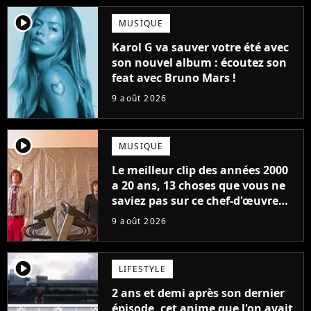
player2
MUSIQUE
Karol G va sauver votre été avec
son nouvel album : écoutez son
feat avec Bruno Mars !
9 août 2026
player2
MUSIQUE
Le meilleur clip des années 2000
a 20 ans, 13 choses que vous ne
saviez pas sur ce chef-d'œuvre
qui a révolutionné YouTube
9 août 2026
player2
LIFESTYLE
2 ans et demi après son dernier
épisode, cet anime que l'on avait