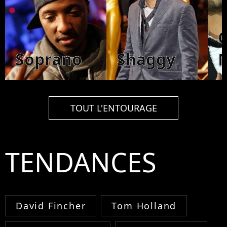
C
Soprano
Shaggy
TOUT L'ENTOURAGE
TENDANCES
David Fincher
Tom Holland