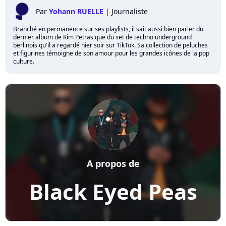
Par
Yohann RUELLE
|
Journaliste
Branché en permanence sur ses playlists, il sait aussi bien parler du
dernier album de Kim Petras que du set de techno underground
berlinois qu'il a regardé hier soir sur TikTok. Sa collection de peluches
et figurines témoigne de son amour pour les grandes icônes de la pop
culture.
A propos de
Black Eyed Peas