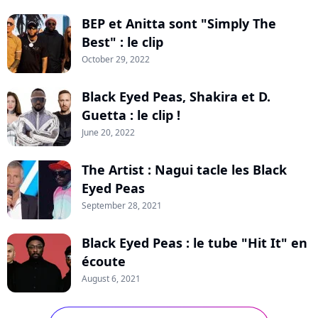
BEP et Anitta sont "Simply The
Best" : le clip
October 29, 2022
Black Eyed Peas, Shakira et D.
Guetta : le clip !
June 20, 2022
The Artist : Nagui tacle les Black
Eyed Peas
September 28, 2021
Black Eyed Peas : le tube "Hit It" en
écoute
August 6, 2021