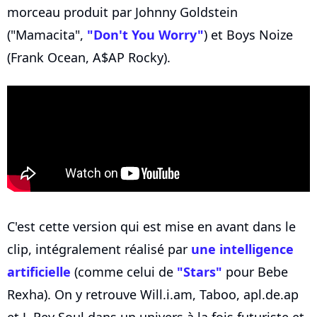
morceau produit par Johnny Goldstein
("Mamacita",
"Don't You Worry"
) et Boys Noize
(Frank Ocean, A$AP Rocky).
C'est cette version qui est mise en avant dans le
clip, intégralement réalisé par
une intelligence
artificielle
(comme celui de
"Stars"
pour Bebe
Rexha). On y retrouve Will.i.am, Taboo, apl.de.ap
et J. Rey Soul dans un univers à la fois futuriste et