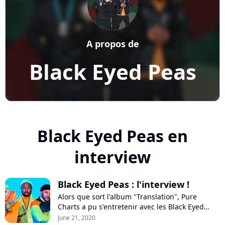
A propos de
Black Eyed Peas
Black Eyed Peas en
interview
Black Eyed Peas : l'interview !
Alors que sort l'album "Translation", Pure
Charts a pu s'entretenir avec les Black Eyed
Peas via l'application Zoom pour parler de
June 21, 2020