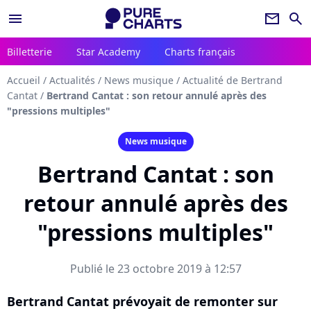
menu
newsletter
search
Billetterie
Star Academy
Charts français
Accueil
/
Actualités
/
News musique
/
Actualité de Bertrand
Cantat
/
Bertrand Cantat : son retour annulé après des
"pressions multiples"
News musique
Bertrand Cantat : son
retour annulé après des
"pressions multiples"
Publié le 23 octobre 2019 à 12:57
Bertrand Cantat prévoyait de remonter sur