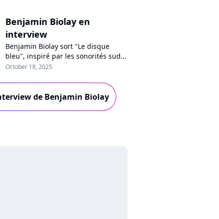
Benjamin Biolay en
interview
Benjamin Biolay sort "Le disque
bleu", inspiré par les sonorités sud-
américaines. En interview pour
October 18, 2025
Purecharts, l'artiste se livre sur son
amour des doubles albums, son
image de "mauvais garçon", la
'interview de Benjamin Biolay
classe politique ou encore sa
chanson pour Florent Pagny.