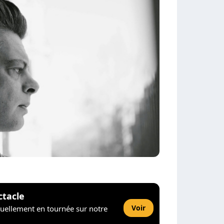
ctacle
Voir
tuellement en tournée sur notre