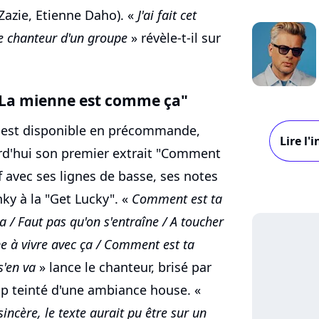
Zazie, Etienne Daho). «
J'ai fait cet
e chanteur d'un groupe
» révèle-t-il sur
 La mienne est comme ça"
" est disponible en précommande,
Lire l
rd'hui son premier extrait "Comment
if avec ses lignes de basse, ses notes
ky à la "Get Lucky". «
Comment est ta
 / Faut pas qu'on s'entraîne / A toucher
ne à vivre avec ça / Comment est ta
s'en va
» lance le chanteur, brisé par
op teinté d'une ambiance house. «
ncère, le texte aurait pu être sur un