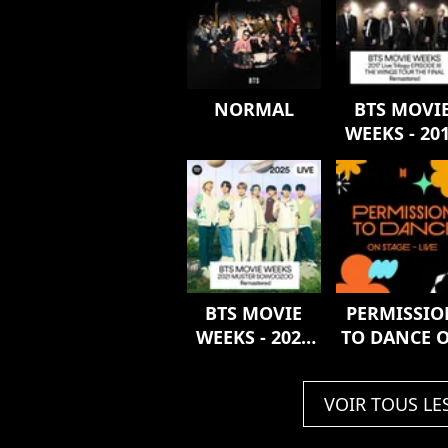
NORMAL
BTS MOVI
WEEKS - 20
Live Trilog
EPISODE II
THE WING
TOUR THE
FINAL
Remastere
BTS MOVIE
PERMISSIO
WEEKS - 2021
TO DANCE 
MUSTER
STAGE - LI
SOWOOZOO
VOIR TOUS LE
Remastered