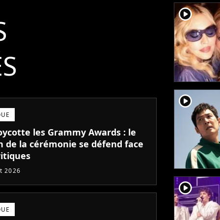
player2
S
ÉS
player2
QUE
oycotte les Grammy Awards : le
n de la cérémonie se défend face
itiques
et 2026
player2
QUE