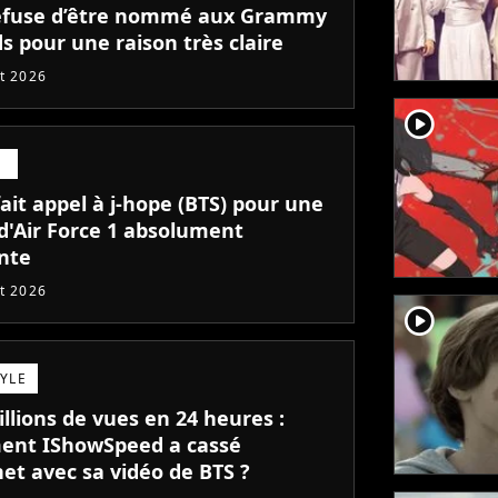
efuse d’être nommé aux Grammy
s pour une raison très claire
et 2026
player2
E
ait appel à j-hope (BTS) pour une
 d'Air Force 1 absolument
nte
et 2026
player2
TYLE
llions de vues en 24 heures :
nt IShowSpeed a cassé
et avec sa vidéo de BTS ?