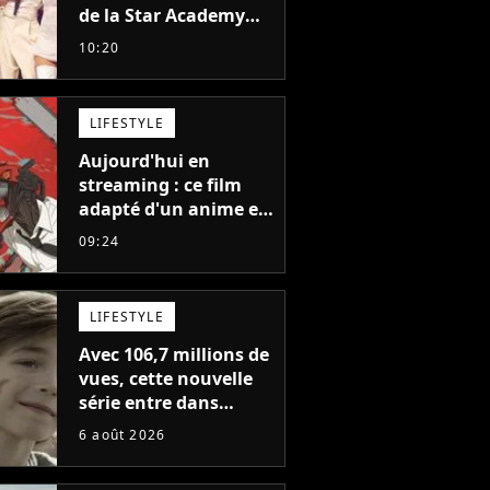
de la Star Academy
balance après la fin
10:20
de la tournée
LIFESTYLE
Aujourd'hui en
streaming : ce film
adapté d'un anime et
noté 98% est à voir
09:24
absolument... sinon
vous ne comprendrez
plus la série
LIFESTYLE
Avec 106,7 millions de
vues, cette nouvelle
série entre dans
l'histoire de Netflix en
6 août 2026
seulement 48 jours