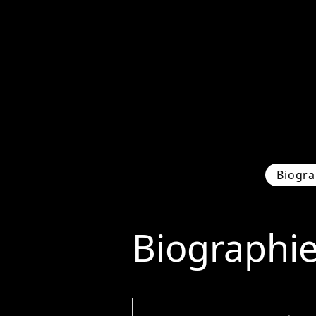
Biogra
Biographi