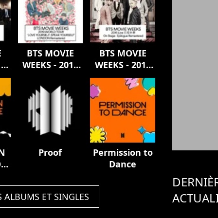
E
BTS MOVIE
BTS MOVIE
17
WEEKS - 2019
WEEKS - 2016
y
WORLD TOUR
Live 花樣年華
I
‘LOVE
On Stage :
S
YOURSELF:
Epilogue
SPEAK
Remastered
YOURSELF’
d
LONDON
Remastered
N
Proof
Permission to
ON
Dance
VE
DERNIÈ
ACTUAL
S ALBUMS ET SINGLES