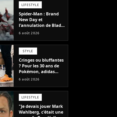
LIFESTYLE
Spider-Man : Brand
New Day et
l'annulation de Blade
montrent que Marvel
6 août 2026
n'est plus capable de
faire quoi que ce soit
de simple
STYLE
Cringes ou bluffantes
? Pour les 30 ans de
Pokémon, adidas
dévoile une énorme
6 août 2026
collection de sneakers
et je ne sais pas quoi
en penser
LIFESTYLE
"Je devais jouer Mark
Wahlberg, c'était une