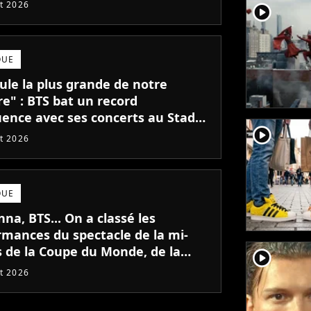
et 2026
player2
QUE
ule la plus grande de notre
re" : BTS bat un record
luence avec ses concerts au Stade
player2
ance
et 2026
QUE
a, BTS... On a classé les
rmances du spectacle de la mi-
 de la Coupe du Monde, de la
player2
 la meilleure
et 2026