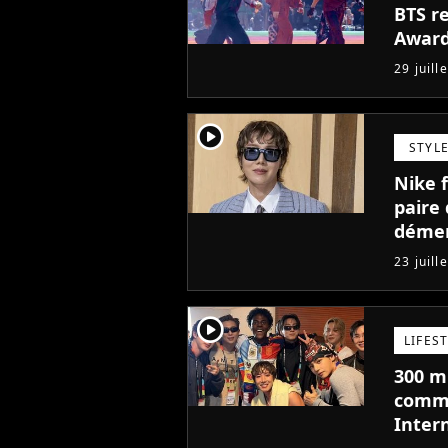
BTS r
Award
29 juill
player2
STYL
Nike f
paire
déme
23 juill
player2
LIFES
300 mi
comme
Intern