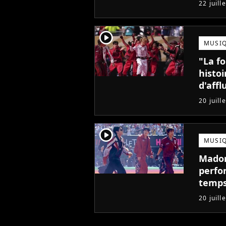
22 juill
player2
MUSI
"La fo
histoi
d'aff
de Fr
20 juill
player2
MUSI
Madonn
perfo
temps
pire à
20 juill