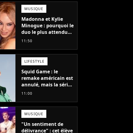
MUSIQUE
Madonna et Kylie
Minogue : pourquoi le
duo le plus attendu
de la pop a mis 25 ans
11:50
à se faire
LIFESTYLE
Squid Game : le
remake américain est
annulé, mais la série
la plus vue sur Netflix
11:00
pourrait avoir une
version française
MUSIQUE
"Un sentiment de
délivrance" : cet élève