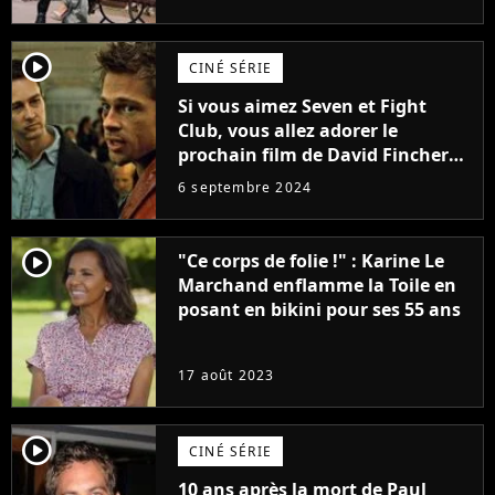
(exclu)
player2
CINÉ SÉRIE
Si vous aimez Seven et Fight
Club, vous allez adorer le
prochain film de David Fincher
avec lequel il se réinvente
6 septembre 2024
complètement
player2
"Ce corps de folie !" : Karine Le
Marchand enflamme la Toile en
posant en bikini pour ses 55 ans
17 août 2023
player2
CINÉ SÉRIE
10 ans après la mort de Paul