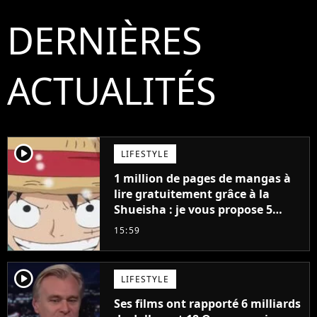
DERNIÈRES
ACTUALITÉS
player2
LIFESTYLE
1 million de pages de mangas à
lire gratuitement grâce à la
Shueisha : je vous propose 5
mangas jamais sortis en France
15:59
à découvrir absolument
player2
LIFESTYLE
Ses films ont rapporté 6 milliards