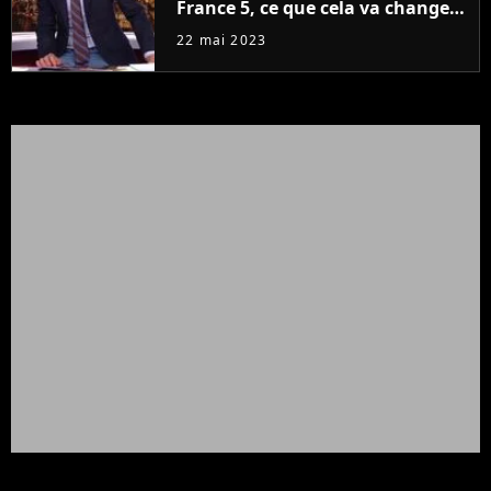
France 5, ce que cela va changer
à la rentrée
22 mai 2023