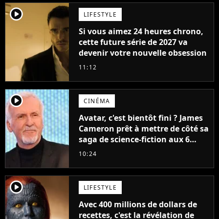
player2
LIFESTYLE
Si vous aimez 24 heures chrono,
cette future série de 2027 va
devenir votre nouvelle obsession
11:12
player2
CINÉMA
Avatar, c'est bientôt fini ? James
Cameron prêt à mettre de côté sa
saga de science-fiction aux 6
milliards de recettes
10:24
player2
LIFESTYLE
Avec 400 millions de dollars de
recettes, c'est la révélation de