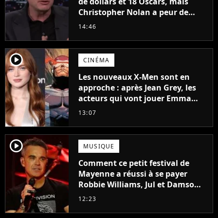
de dollars et 18 Oscars, mais
Christopher Nolan a peur de
tourner un genre de films très
14:46
particulier
player2
CINÉMA
Les nouveaux X-Men sont en
approche : après Jean Grey, les
acteurs qui vont jouer Emma
Frost et Cyclope trouvés !
13:07
player2
MUSIQUE
Comment ce petit festival de
Mayenne a réussi à se payer
Robbie Williams, Jul et Damso
cette année ?
12:23