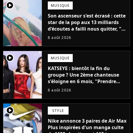
player2
MUSIQUE
Son ascenseur s'est écrasé : cette
star de la pop aux 13 milliards
d'écoutes a failli nous quitter, "Je
pensais ne plus jamais chanter"
8 août 2026
player2
MUSIQUE
KATSEYE : bientôt la fin du
groupe ? Une 2ème chanteuse
s'éloigne en 6 mois, "Prendre
cette décision n’a pas été facile"
8 août 2026
player2
STYLE
Nike annonce 3 paires de Air Max
Plus inspirées d'un manga culte