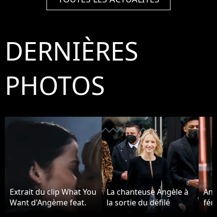
DERNIÈRES
PHOTOS
Extrait du clip What You
La chanteuse Angèle à
Ang
Want d'Angème feat.
la sortie du défilé
fém
Justice
Chanel Haute-Couture
plu