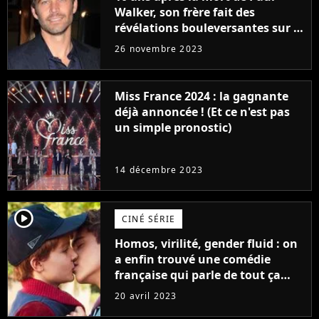
Walker, son frère fait des
révélations bouleversantes sur la
réaction des acteurs de Fast and
26 novembre 2023
Furious
Miss France 2024 : la gagnante
déjà annoncée ! (Et ce n'est pas
un simple pronostic)
14 décembre 2023
player2
CINÉ SÉRIE
Homos, virilité, gender fluid : on
a enfin trouvé une comédie
française qui parle de tout ça
sans être super ringarde
20 avril 2023