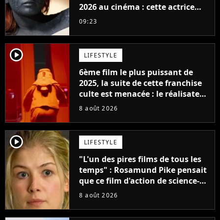
2026 au cinéma : cette actrice
adorée prête à remplacer
09:23
Jennifer Lawrence chez Marvel
player2
LIFESTYLE
6ème film le plus puissant de
2025, la suite de cette franchise
culte est menacée : le réalisateur
claque la porte pour "différends
8 août 2026
créatifs"
player2
LIFESTYLE
"L'un des pires films de tous les
temps" : Rosamund Pike pensait
que ce film d'action de science-
fiction avec Dwayne Johnson
8 août 2026
mettrait fin à sa carrière