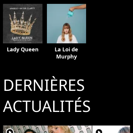
Lady Queen
La Loi de
Murphy
DERNIÈRES
ACTUALITÉS
player2
player2