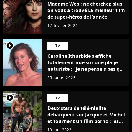
Madame Web : ne cherchez plus,
on vous a trouvé LE meilleur film
de super-héros de l'année
12 février 2024
player2
TV
Caroline Ithurbide s'affiche
totalement nue sur une plage
naturiste : "je ne pensais pas que
j'arriverais à le faire..."
25 juillet 2023
player2
TV
Deux stars de télé-réalité
débarquent sur Jacquie et Michel
et tournent un film porno : les
premières images du tournage
19 juin 2023