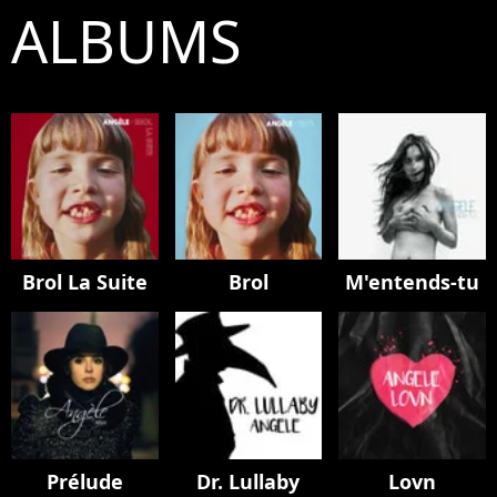
ALBUMS
Brol La Suite
Brol
M'entends-tu
Prélude
Dr. Lullaby
Lovn