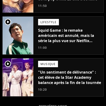
11:50
player2
LIFESTYLE
Squid Game : le remake
américain est annulé, mais la
série la plus vue sur Netflix
pourrait avoir une version
11:00
française
player2
MUSIQUE
"Un sentiment de délivrance" :
cet élève de la Star Academy
balance après la fin de la tournée
10:20