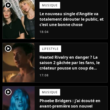
player2
MUSIQUE
Le nouveau single d'Angèle va
totalement dérouter le public, et
c'est une bonne chose
18:04
player2
LIFESTYLE
Heated Rivalry en danger ? La
saison 2 gâchée par les fans, le
créateur pousse un coup de
gueule
17:08
player2
MUSIQUE
Phoebe Bridgers : j'ai écouté en
avant-première son nouvel