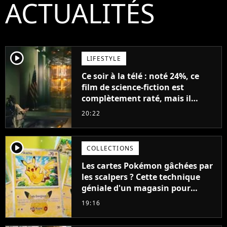
ACTUALITÉS
player2
LIFESTYLE
Ce soir à la télé : noté 24%, ce
film de science-fiction est
complètement raté, mais il
aurait pu être encore pire à
20:22
cause de son acteur
player2
COLLECTIONS
Les cartes Pokémon gâchées par
les scalpers ? Cette technique
géniale d'un magasin pour
ruiner les revendeurs
19:16