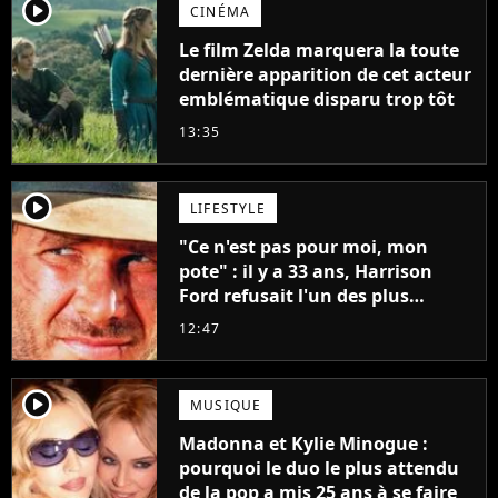
player2
CINÉMA
Le film Zelda marquera la toute
dernière apparition de cet acteur
emblématique disparu trop tôt
13:35
player2
LIFESTYLE
"Ce n'est pas pour moi, mon
pote" : il y a 33 ans, Harrison
Ford refusait l'un des plus
grands succès de tous les temps
12:47
player2
MUSIQUE
Madonna et Kylie Minogue :
pourquoi le duo le plus attendu
de la pop a mis 25 ans à se faire