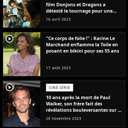
film Donjons et Dragons a
détesté le tournage pour une
raison très spéciale
16 avril 2023
player2
"Ce corps de folie !" : Karine Le
Marchand enflamme la Toile en
posant en bikini pour ses 55 ans
17 août 2023
player2
CINÉ SÉRIE
10 ans après la mort de Paul
Walker, son frère fait des
révélations bouleversantes sur la
réaction des acteurs de Fast and
26 novembre 2023
Furious