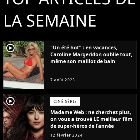
LA SEMAINE
player2
"Un été hot" : en vacances,
Caroline Margeridon oublie tout,
même son maillot de bain
7 août 2023
player2
CINÉ SÉRIE
Madame Web : ne cherchez plus,
on vous a trouvé LE meilleur film
de super-héros de l'année
12 février 2024