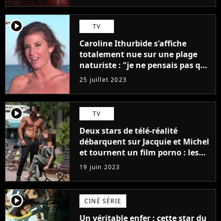
player2
TV
Caroline Ithurbide s'affiche
totalement nue sur une plage
naturiste : "je ne pensais pas que
j'arriverais à le faire..."
25 juillet 2023
player2
TV
Deux stars de télé-réalité
débarquent sur Jacquie et Michel
et tournent un film porno : les
premières images du tournage
19 juin 2023
(exclu)
player2
CINÉ SÉRIE
Un véritable enfer : cette star du