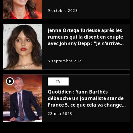
9 octobre 2023
Jenna Ortega furieuse après les
rumeurs qui la disent en couple
avec Johnny Depp : "Je n'arrive
même pas..."
5 septembre 2023
player2
TV
Quotidien : Yann Barthès
débauche un journaliste star de
France 5, ce que cela va changer
à la rentrée
22 mai 2023