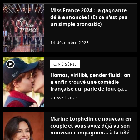
Miss France 2024 : la gagnante
déjà annoncée ! (Et ce n'est pas
un simple pronostic)
14 décembre 2023
player2
CINÉ SÉRIE
Homos, virilité, gender fluid : on
a enfin trouvé une comédie
française qui parle de tout ça
sans être super ringarde
20 avril 2023
Marine Lorphelin de nouveau en
couple et vous aviez déjà vu son
nouveau compagnon... à la télé