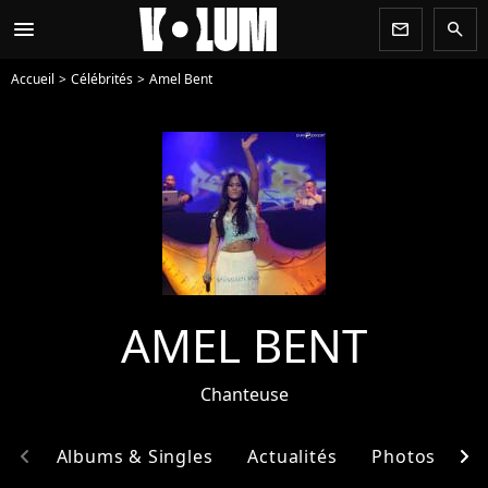
menu
newsletter
search
Accueil
Célébrités
Amel Bent
AMEL BENT
Chanteuse
chevron_left
chevron_right
hie
Albums & Singles
Actualités
Photos
E