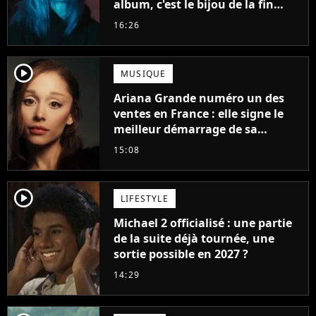
album, c'est le bijou de la fin
d'été
16:26
player2
MUSIQUE
Ariana Grande numéro un des
ventes en France : elle signe le
meilleur démarrage de sa
carrière avec son album Petal
15:08
player2
LIFESTYLE
Michael 2 officialisé : une partie
de la suite déjà tournée, une
sortie possible en 2027 ?
14:29