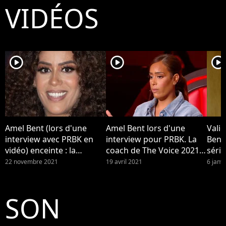
VIDÉOS
player2
player2
player2
Amel Bent (lors d'une
Amel Bent lors d'une
Valid
interview avec PRBK en
interview pour PRBK. La
Bent 
vidéo) enceinte : la
coach de The Voice 2021 a
séri
maman montre son baby
éliminé Jaja et Sonia : les
22 novembre 2021
19 avril 2021
6 janv
bump sur le tapis rouge
twittos sont déçus de ces
des NRJ Music Awards
choix mais valident son
2021
discours engagé sur les
SON
femmes dans la musique