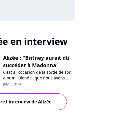
ée en interview
Alizée : "Britney aurait dû
succéder à Madonna"
C'est à l'occasion de la sortie de son
album "Blonde" que nous avons
rencontré Alizée. L'occasion de
July 5, 2014
discuter de son nouveau projet mais
aussi de revenir sur ses 15 ans de
carrière, ses échecs, le poids de
ire l'interview de Alizée
"Lolita", son utilisation des réseaux
sociaux, "Danse avec les stars" et...
son dégoût des courgettes.