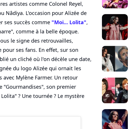
res artistes comme Colonel Reyel,
 ou Nâdiya. L'occasion pour Alizée de
ter ses succès comme
"Moi... Lolita"
,
i marre", comme à la belle époque.
us le signe des retrouvailles,
e pour ses fans. En effet, sur son
lié un cliché où l'on décèle une date,
née du logo Alizée qui ornait les
s avec Mylène Farmer. Un retour
de "Gourmandises", son premier
. Lolita" ? Une tournée ? Le mystère