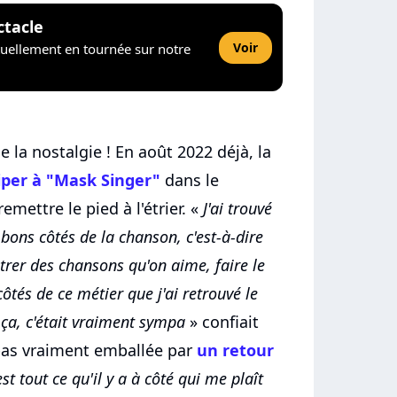
ctacle
Voir
tuellement en tournée sur notre
de la nostalgie ! En août 2022 déjà, la
iper à "Mask Singer"
dans le
emettre le pied à l'étrier. «
J'ai trouvé
 bons côtés de la chanson, c'est-à-dire
strer des chansons qu'on aime, faire le
ôtés de ce métier que j'ai retrouvé le
ça, c'était vraiment sympa
» confiait
, pas vraiment emballée par
un retour
est tout ce qu'il y a à côté qui me plaît