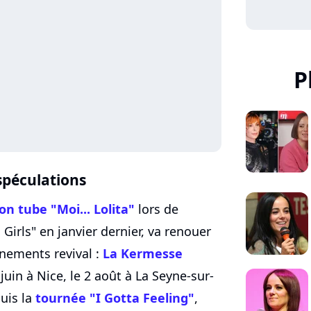
P
spéculations
on tube "Moi... Lolita"
lors de
Girls" en janvier dernier, va renouer
énements revival :
La Kermesse
juin à Nice, le 2 août à La Seyne-sur-
puis la
tournée "I Gotta Feeling"
,