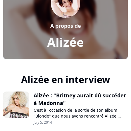
A propos de
Alizée
Alizée en interview
Alizée : "Britney aurait dû succéder
à Madonna"
C'est à l'occasion de la sortie de son album
"Blonde" que nous avons rencontré Alizée.
L'occasion de discuter de son nouveau projet
July 5, 2014
mais aussi de revenir sur ses 15 ans de