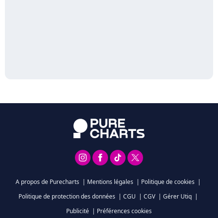
A propos de Purecharts
|
Mentions légales
|
Politique de cookies
|
Politique de protection des données
|
CGU
|
CGV
|
Gérer Utiq
|
Publicité
|
Préférences cookies