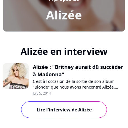
Alizée
Alizée en interview
Alizée : "Britney aurait dû succéder
à Madonna"
C'est à l'occasion de la sortie de son album
"Blonde" que nous avons rencontré Alizée.
L'occasion de discuter de son nouveau projet
July 5, 2014
mais aussi de revenir sur ses 15 ans de
carrière, ses échecs, le poids de "Lolita", son
Lire l'interview de Alizée
utilisation des réseaux sociaux, "Danse avec les
stars" et... son dégoût des courgettes.