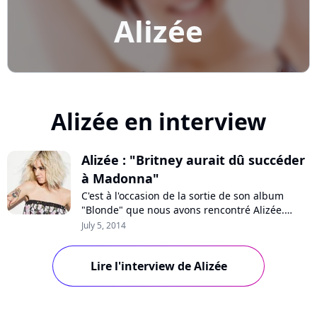
Alizée
Alizée en interview
Alizée : "Britney aurait dû succéder
à Madonna"
C'est à l'occasion de la sortie de son album
"Blonde" que nous avons rencontré Alizée.
L'occasion de discuter de son nouveau projet
July 5, 2014
mais aussi de revenir sur ses 15 ans de
carrière, ses échecs, le poids de "Lolita", son
Lire l'interview de Alizée
utilisation des réseaux sociaux, "Danse avec les
stars" et... son dégoût des courgettes.