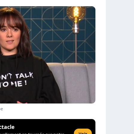
be
ctacle
Voir