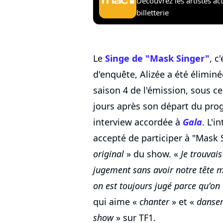
Découvrez les artistes ac
billetterie
Le
Singe de "Mask Singer"
, c
d'enquête, Alizée a été éliminée
saison 4 de l'émission, sous 
jours après son départ du prog
interview accordée à
Gala
. L'i
accepté de participer à "Mask 
original
» du show. «
Je trouvai
jugement sans avoir notre tête m
on est toujours jugé parce qu'on 
qui aime «
chanter
» et «
danse
show
» sur TF1.