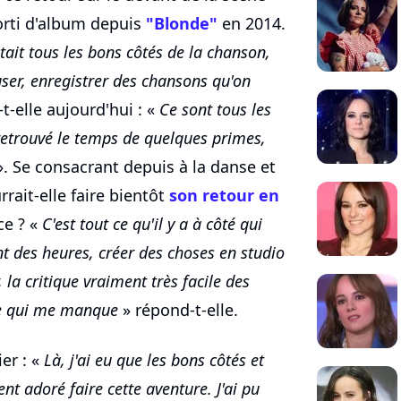
sorti d'album depuis
"Blonde"
en 2014.
était tous les bons côtés de la chanson,
muser, enregistrer des chansons qu'on
t-elle aujourd'hui : «
Ce sont tous les
 retrouvé le temps de quelques primes,
. Se consacrant depuis à la danse et
urrait-elle faire bientôt
son retour en
ce ? «
C'est tout ce qu'il y a à côté qui
t des heures, créer des choses en studio
 la critique vraiment très facile des
 ce qui me manque
» répond-t-elle.
ier : «
Là, j'ai eu que les bons côtés et
ent adoré faire cette aventure. J'ai pu