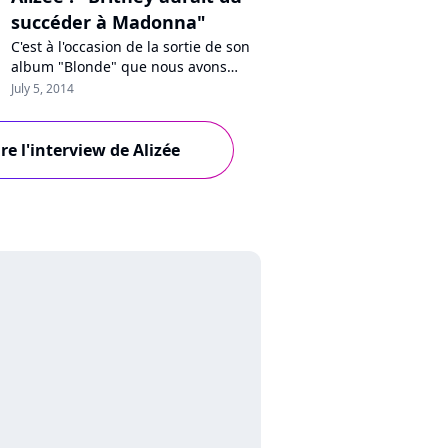
succéder à Madonna"
C'est à l'occasion de la sortie de son
album "Blonde" que nous avons
rencontré Alizée. L'occasion de
July 5, 2014
discuter de son nouveau projet mais
aussi de revenir sur ses 15 ans de
carrière, ses échecs, le poids de
ire l'interview de Alizée
"Lolita", son utilisation des réseaux
sociaux, "Danse avec les stars" et...
son dégoût des courgettes.