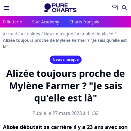
menu
newsletter
search
Billetterie
Star Academy
Charts français
Accueil
/
Actualités
/
News musique
/
Actualité de Alizée
/
Alizée toujours proche de Mylène Farmer ? "Je sais qu'elle est
là"
News musique
Alizée toujours proche de
Mylène Farmer ? "Je sais
qu'elle est là"
Publié le 27 mars 2023 à 11:32
Alizée débutait sa carrière il y a 23 ans avec son