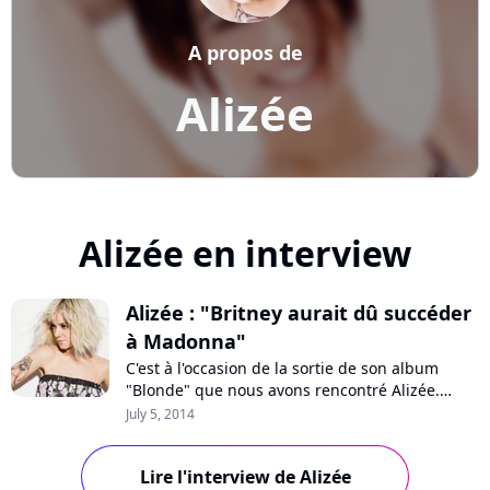
A propos de
Alizée
Alizée en interview
Alizée : "Britney aurait dû succéder
à Madonna"
C'est à l'occasion de la sortie de son album
"Blonde" que nous avons rencontré Alizée.
L'occasion de discuter de son nouveau projet
July 5, 2014
mais aussi de revenir sur ses 15 ans de
carrière, ses échecs, le poids de "Lolita", son
Lire l'interview de Alizée
utilisation des réseaux sociaux, "Danse avec les