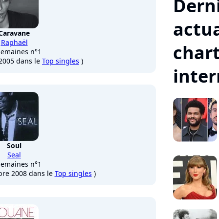
Dern
actua
Caravane
Raphaël
char
semaines n°1
 2005 dans le
Top singles
)
inte
Soul
Seal
semaines n°1
bre 2008 dans le
Top singles
)