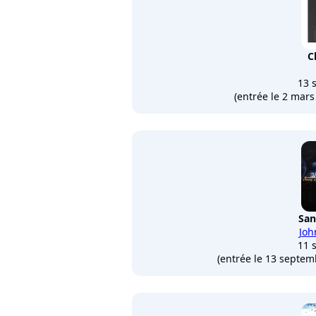
C
13 
(entrée le 2 mar
San
Joh
11 
(entrée le 13 septe