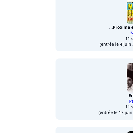
...Proxima 
M
11 
(entrée le 4 jui
En
Pa
11 
(entrée le 17 jui