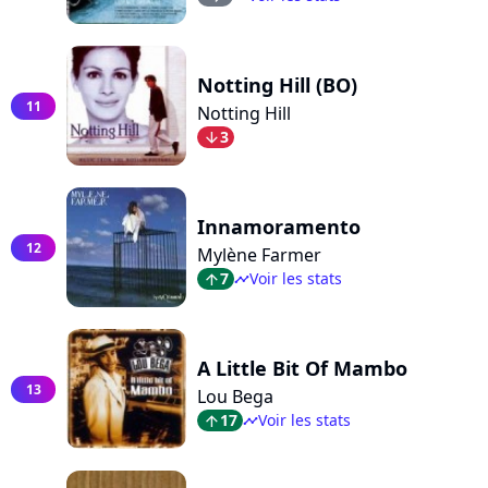
Notting Hill (BO)
11
Notting Hill
3
arrow_bot
Innamoramento
12
Mylène Farmer
7
Voir les stats
arrow_top
timeline
A Little Bit Of Mambo
13
Lou Bega
17
Voir les stats
arrow_top
timeline