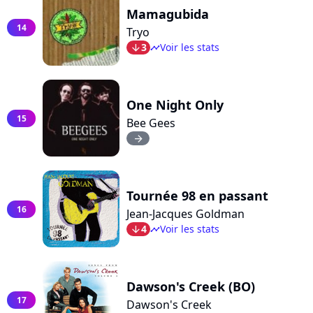
Mamagubida
14
Tryo
3
Voir les stats
arrow_bot
timeline
One Night Only
15
Bee Gees
arrow_right
Tournée 98 en passant
16
Jean-Jacques Goldman
4
Voir les stats
arrow_bot
timeline
Dawson's Creek (BO)
17
Dawson's Creek