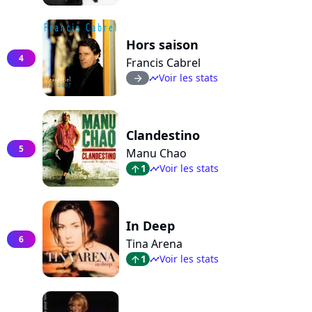
Hors saison
4
Francis Cabrel
Voir les stats
arrow_right
timeline
Clandestino
5
Manu Chao
1
Voir les stats
arrow_top
timeline
In Deep
6
Tina Arena
1
Voir les stats
arrow_top
timeline