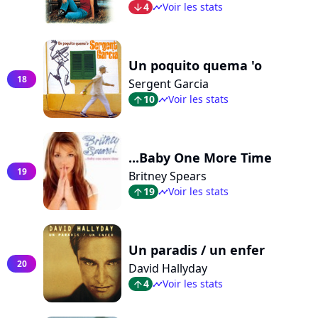
4
Voir les stats
arrow_bot
timeline
Un poquito quema 'o
18
Sergent Garcia
10
Voir les stats
arrow_top
timeline
...Baby One More Time
19
Britney Spears
19
Voir les stats
arrow_top
timeline
Un paradis / un enfer
20
David Hallyday
4
Voir les stats
arrow_top
timeline