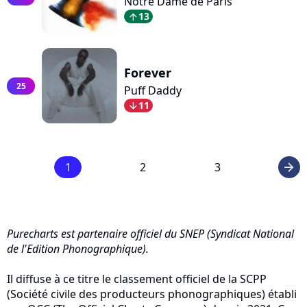
Notre Dame de Paris
13
arrow_top
Forever
25
Puff Daddy
11
arrow_bot
1
2
3
arrow_right
Purecharts est partenaire officiel du SNEP (Syndicat National
de l'Edition Phonographique).
Il diffuse à ce titre le classement officiel de la SCPP
(Société civile des producteurs phonographiques) établi