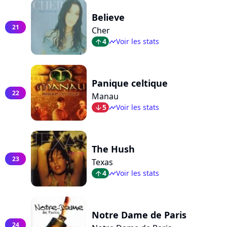
Believe
21
Cher
4
Voir les stats
arrow_top
timeline
Panique celtique
22
Manau
5
Voir les stats
arrow_bot
timeline
The Hush
23
Texas
4
Voir les stats
arrow_top
timeline
Notre Dame de Paris
24