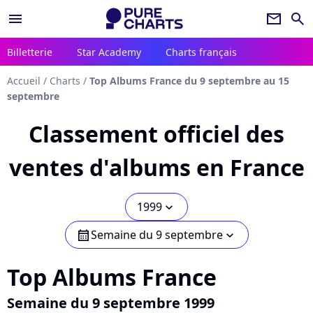
menu
newsletter
search
Billetterie
Star Academy
Charts français
Accueil
/
Charts
/
Top Albums France du 9 septembre au 15
septembre
Classement officiel des
ventes d'albums en France
1999
chevron_bot
Semaine du 9 septembre
calendar
chevron_bot
Top Albums France
Semaine du 9 septembre 1999