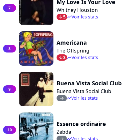
My Love Is Your Love
7
Whitney Houston
5
Voir les stats
arrow_bot
timeline
Americana
8
The Offspring
3
Voir les stats
arrow_bot
timeline
Buena Vista Social Club
9
Buena Vista Social Club
Voir les stats
arrow_right
timeline
Essence ordinaire
10
Zebda
Voir les stats
arrow_right
timeline