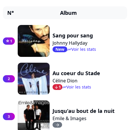
N°
Album
Sang pour sang
1
star
Johnny Hallyday
New
Voir les stats
timeline
Au coeur du Stade
2
Céline Dion
1
Voir les stats
arrow_bot
timeline
Jusqu'au bout de la nuit
3
Emile & Images
arrow_right