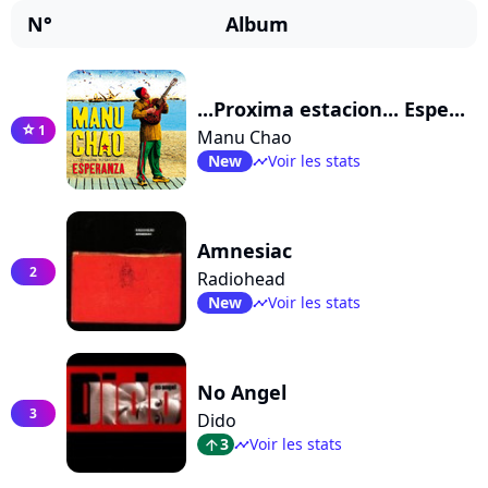
N°
Album
...Proxima estacion... Espe...
1
star
Manu Chao
New
Voir les stats
timeline
Amnesiac
2
Radiohead
New
Voir les stats
timeline
No Angel
3
Dido
3
Voir les stats
arrow_top
timeline