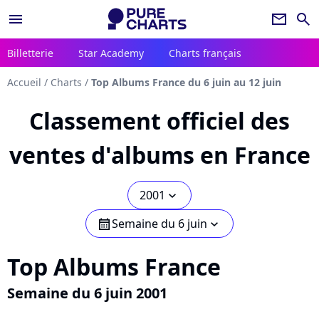
menu
newsletter
search
Billetterie
Star Academy
Charts français
Accueil
/
Charts
/
Top Albums France du 6 juin au 12 juin
Classement officiel des
ventes d'albums en France
2001
chevron_bot
Semaine du 6 juin
calendar
chevron_bot
Top Albums France
Semaine du 6 juin 2001