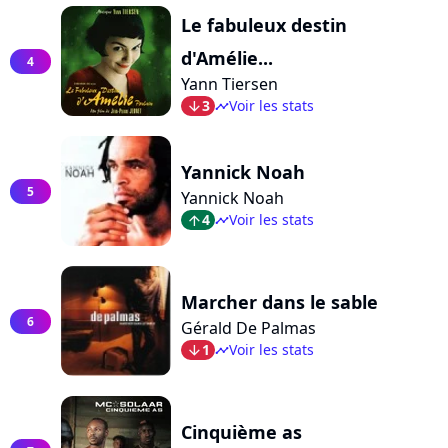
Le fabuleux destin
d'Amélie...
4
Yann Tiersen
3
Voir les stats
arrow_bot
timeline
Yannick Noah
5
Yannick Noah
4
Voir les stats
arrow_top
timeline
Marcher dans le sable
6
Gérald De Palmas
1
Voir les stats
arrow_bot
timeline
Cinquième as