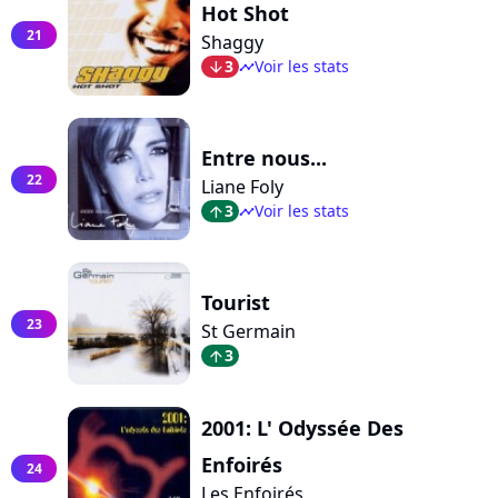
Hot Shot
21
Shaggy
3
Voir les stats
arrow_bot
timeline
Entre nous...
22
Liane Foly
3
Voir les stats
arrow_top
timeline
Tourist
23
St Germain
3
arrow_top
2001: L' Odyssée Des
Enfoirés
24
Les Enfoirés