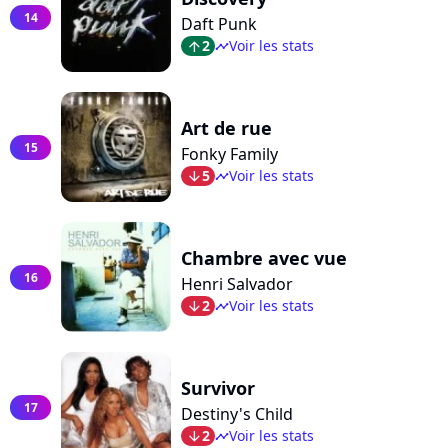
14
Daft Punk
2
Voir les stats
arrow_top
timeline
Art de rue
15
Fonky Family
5
Voir les stats
arrow_bot
timeline
Chambre avec vue
16
Henri Salvador
2
Voir les stats
arrow_bot
timeline
Survivor
17
Destiny's Child
2
Voir les stats
arrow_bot
timeline