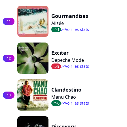
Gourmandises
11
Alizée
1
Voir les stats
arrow_top
timeline
Exciter
12
Depeche Mode
8
Voir les stats
arrow_bot
timeline
Clandestino
13
Manu Chao
6
Voir les stats
arrow_top
timeline
Discovery