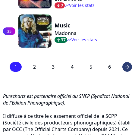
7
Voir les stats
arrow_bot
timeline
Music
25
Madonna
37
Voir les stats
arrow_top
timeline
1
2
3
4
5
6
arrow_right
Purecharts est partenaire officiel du SNEP (Syndicat National
de l'Edition Phonographique).
Il diffuse à ce titre le classement officiel de la SCPP
(Société civile des producteurs phonographiques) établi
par OCC (The Official Charts Company) depuis 2021. Ce