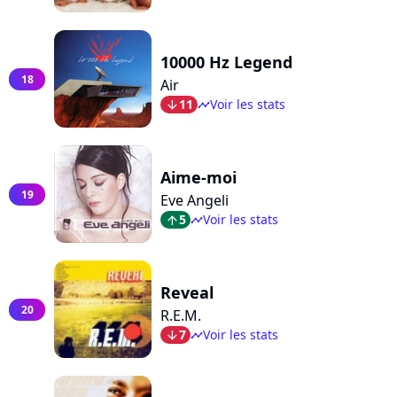
10000 Hz Legend
18
Air
11
Voir les stats
arrow_bot
timeline
Aime-moi
19
Eve Angeli
5
Voir les stats
arrow_top
timeline
Reveal
20
R.E.M.
7
Voir les stats
arrow_bot
timeline