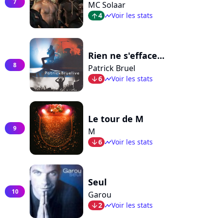
7
MC Solaar
4
Voir les stats
arrow_top
timeline
Rien ne s'efface...
8
Patrick Bruel
6
Voir les stats
arrow_bot
timeline
Le tour de M
9
M
6
Voir les stats
arrow_bot
timeline
Seul
10
Garou
2
Voir les stats
arrow_bot
timeline