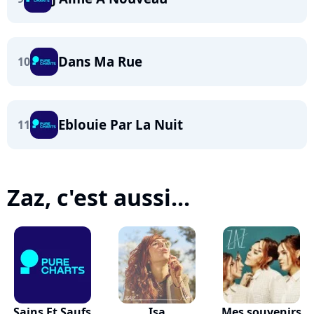
Dans Ma Rue
10
Eblouie Par La Nuit
11
Zaz, c'est aussi...
Sains Et Saufs
Isa
Mes souvenirs