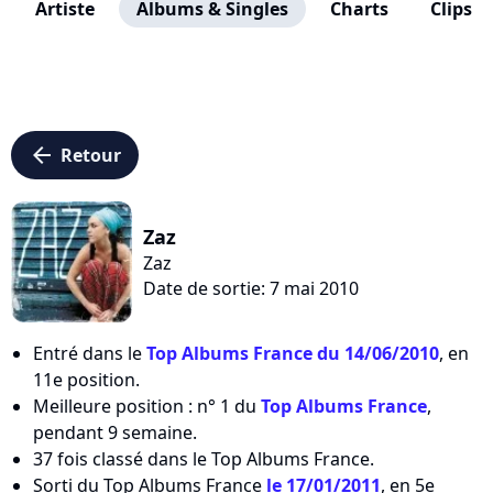
Artiste
Albums & Singles
Charts
Clips
arrow_left
Retour
Zaz
Zaz
Date de sortie: 7 mai 2010
Entré dans le
Top Albums France du 14/06/2010
, en
11e position.
Meilleure position : n° 1 du
Top Albums France
,
pendant 9 semaine.
37 fois classé dans le Top Albums France.
Sorti du Top Albums France
le 17/01/2011
, en 5e