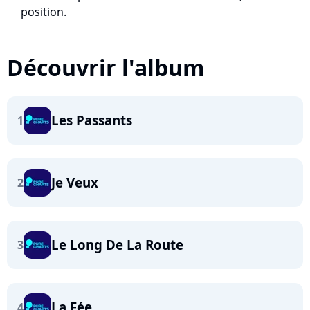
position.
Découvrir l'album
Les Passants
1
Je Veux
2
Le Long De La Route
3
La Fée
4