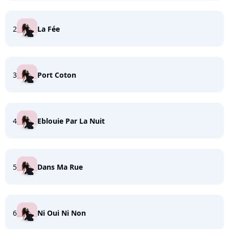
2
La Fée
3
Port Coton
4
Eblouie Par La Nuit
5
Dans Ma Rue
6
Ni Oui Ni Non