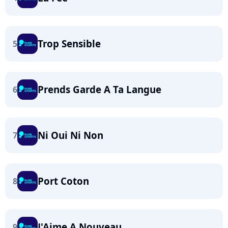
Trop Sensible
5
Prends Garde A Ta Langue
6
Ni Oui Ni Non
7
Port Coton
8
J'Aime A Nouveau
9