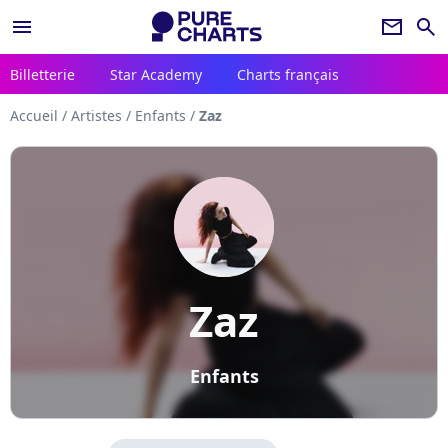
menu
newsletter
search
Billetterie
Star Academy
Charts français
Accueil
/
Artistes
/
Enfants
/
Zaz
Zaz
Enfants