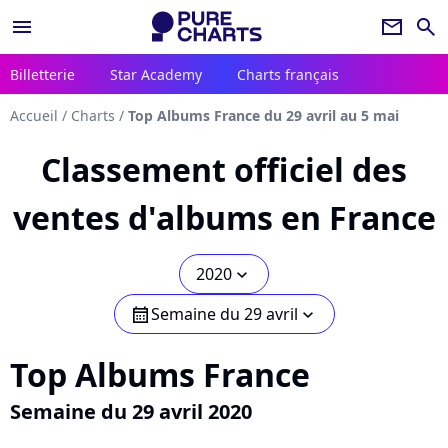
menu
newsletter
search
Billetterie
Star Academy
Charts français
Accueil
/
Charts
/
Top Albums France du 29 avril au 5 mai
Classement officiel des
ventes d'albums en France
2020
chevron_bot
Semaine du 29 avril
calendar
chevron_bot
Top Albums France
Semaine du 29 avril 2020