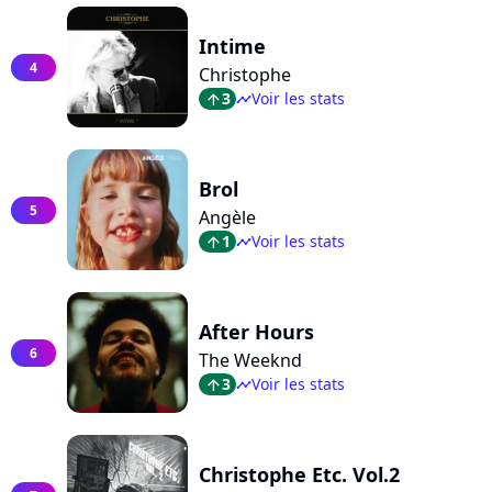
Intime
4
Christophe
3
Voir les stats
arrow_top
timeline
Brol
5
Angèle
1
Voir les stats
arrow_top
timeline
After Hours
6
The Weeknd
3
Voir les stats
arrow_top
timeline
Christophe Etc. Vol.2