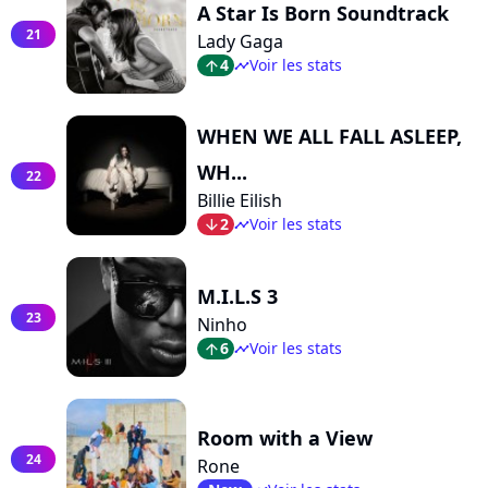
A Star Is Born Soundtrack
21
Lady Gaga
4
Voir les stats
arrow_top
timeline
WHEN WE ALL FALL ASLEEP,
WH...
22
Billie Eilish
2
Voir les stats
arrow_bot
timeline
M.I.L.S 3
23
Ninho
6
Voir les stats
arrow_top
timeline
Room with a View
24
Rone