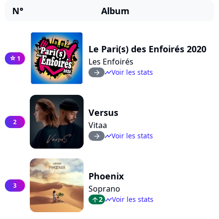
N°
Album
Le Pari(s) des Enfoirés 2020
1
star
Les Enfoirés
Voir les stats
arrow_right
timeline
Versus
2
Vitaa
Voir les stats
arrow_right
timeline
Phoenix
3
Soprano
2
Voir les stats
arrow_top
timeline