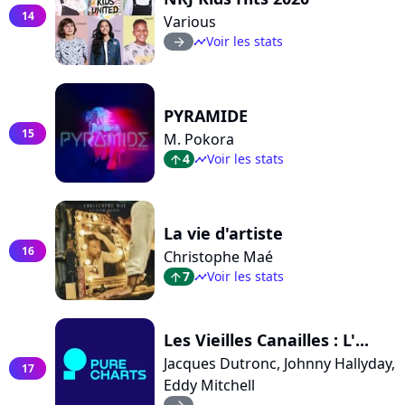
14
Various
Voir les stats
arrow_right
timeline
PYRAMIDE
15
M. Pokora
4
Voir les stats
arrow_top
timeline
La vie d'artiste
16
Christophe Maé
7
Voir les stats
arrow_top
timeline
Les Vieilles Canailles : L'...
Jacques Dutronc, Johnny Hallyday,
17
Eddy Mitchell
arrow_right