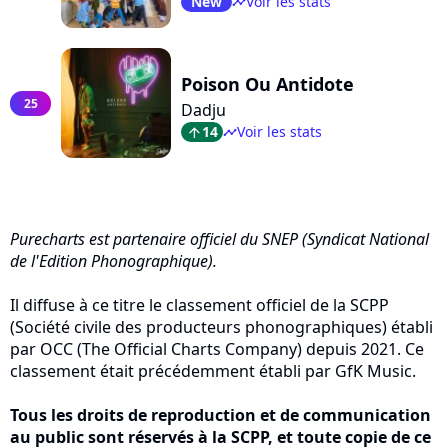
New
Voir les stats
timeline
Poison Ou Antidote
25
Dadju
14
Voir les stats
arrow_top
timeline
Purecharts est partenaire officiel du SNEP (Syndicat National
de l'Edition Phonographique).
Il diffuse à ce titre le classement officiel de la SCPP
(Société civile des producteurs phonographiques) établi
par OCC (The Official Charts Company) depuis 2021. Ce
classement était précédemment établi par GfK Music.
Tous les droits de reproduction et de communication
au public sont réservés à la SCPP, et toute copie de ce