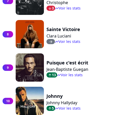
7
Christophe
3
Voir les stats
arrow_bot
timeline
Sainte Victoire
8
Clara Luciani
Voir les stats
arrow_right
timeline
Puisque c'est écrit
9
Jean-Baptiste Guegan
13
Voir les stats
arrow_top
timeline
Johnny
10
Johnny Hallyday
5
Voir les stats
arrow_top
timeline