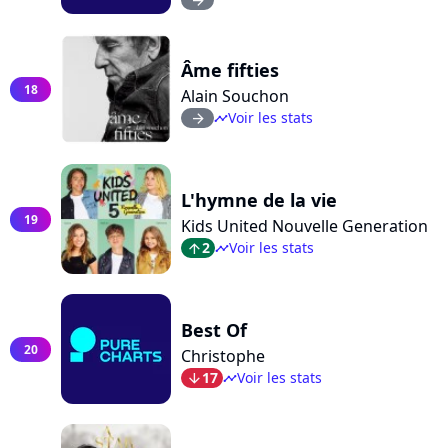
Âme fifties
18
Alain Souchon
Voir les stats
arrow_right
timeline
L'hymne de la vie
19
Kids United Nouvelle Generation
2
Voir les stats
arrow_top
timeline
Best Of
20
Christophe
17
Voir les stats
arrow_bot
timeline