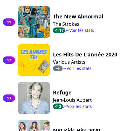
The New Abnormal
11
The Strokes
17
Voir les stats
arrow_top
timeline
Les Hits De L'année 2020
12
Various Artists
Voir les stats
arrow_right
timeline
Refuge
13
Jean-Louis Aubert
3
Voir les stats
arrow_top
timeline
NRJ Kids Hits 2020