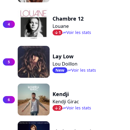
Chambre 12
4
Louane
1
Voir les stats
arrow_bot
timeline
Lay Low
5
Lou Doillon
New
Voir les stats
timeline
Kendji
6
Kendji Girac
2
Voir les stats
arrow_bot
timeline