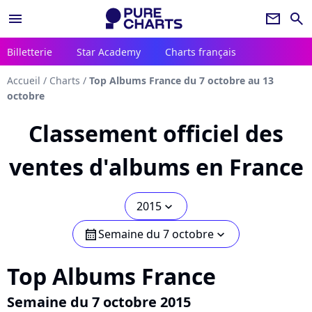
menu
newsletter
search
Billetterie
Star Academy
Charts français
Accueil
/
Charts
/
Top Albums France du 7 octobre au 13
octobre
Classement officiel des
ventes d'albums en France
2015
chevron_bot
Semaine du 7 octobre
calendar
chevron_bot
Top Albums France
Semaine du 7 octobre 2015