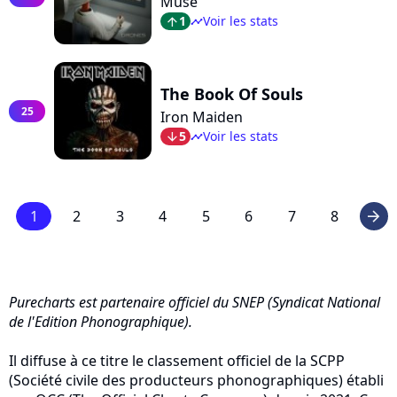
Muse
1
Voir les stats
arrow_top
timeline
The Book Of Souls
25
Iron Maiden
5
Voir les stats
arrow_bot
timeline
1
2
3
4
5
6
7
8
arrow_right
Purecharts est partenaire officiel du SNEP (Syndicat National
de l'Edition Phonographique).
Il diffuse à ce titre le classement officiel de la SCPP
(Société civile des producteurs phonographiques) établi