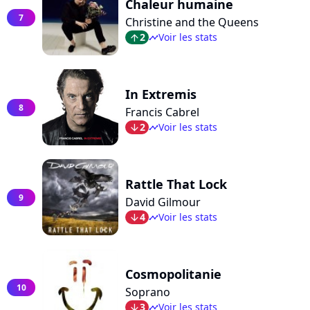
Chaleur humaine
7
Christine and the Queens
2
Voir les stats
arrow_top
timeline
In Extremis
8
Francis Cabrel
2
Voir les stats
arrow_bot
timeline
Rattle That Lock
9
David Gilmour
4
Voir les stats
arrow_bot
timeline
Cosmopolitanie
10
Soprano
3
Voir les stats
arrow_bot
timeline