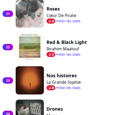
Roses
21
Cœur De Pirate
4
Voir les stats
arrow_bot
timeline
Red & Black Light
22
Ibrahim Maalouf
3
Voir les stats
arrow_bot
timeline
Nos histoires
23
La Grande Sophie
8
Voir les stats
arrow_bot
timeline
Drones
24