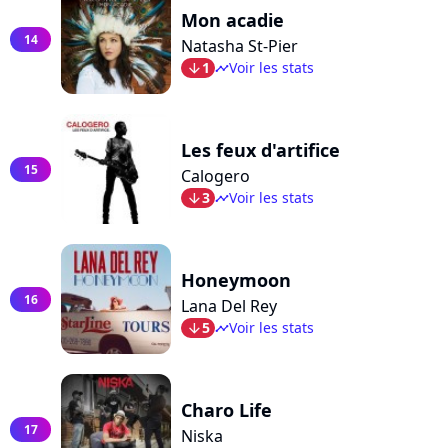
Mon acadie
14
Natasha St-Pier
1
Voir les stats
arrow_bot
timeline
Les feux d'artifice
15
Calogero
3
Voir les stats
arrow_bot
timeline
Honeymoon
16
Lana Del Rey
5
Voir les stats
arrow_bot
timeline
Charo Life
17
Niska