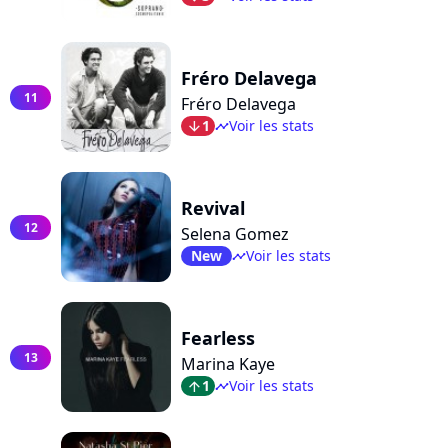
Fréro Delavega
11
Fréro Delavega
1
Voir les stats
arrow_bot
timeline
Revival
12
Selena Gomez
New
Voir les stats
timeline
Fearless
13
Marina Kaye
1
Voir les stats
arrow_top
timeline