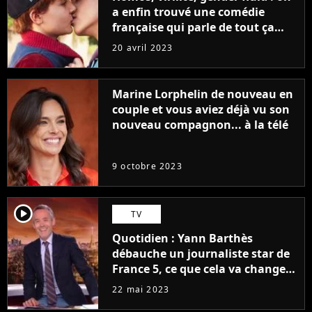
a enfin trouvé une comédie
française qui parle de tout ça
sans être super ringarde
20 avril 2023
Marine Lorphelin de nouveau en
couple et vous aviez déjà vu son
nouveau compagnon... à la télé
9 octobre 2023
player2
TV
Quotidien : Yann Barthès
débauche un journaliste star de
France 5, ce que cela va changer
à la rentrée
22 mai 2023