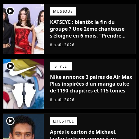
player2
MUSIQUE
KATSEYE : bientôt la fin du
groupe ? Une 2ème chanteuse
s'éloigne en 6 mois, "Prendre
cette décision n’a pas été facile"
8 août 2026
player2
STYLE
Nike annonce 3 paires de Air Max
Plus inspirées d'un manga culte
de 1190 chapitres et 115 tomes
8 août 2026
player2
LIFESTYLE
Après le carton de Michael,
Jaafar Jackson annoncé au