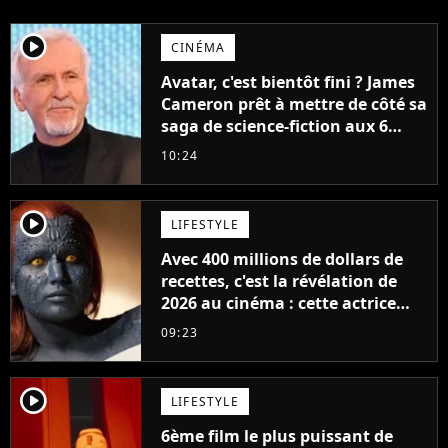
player2
CINÉMA
Avatar, c'est bientôt fini ? James
Cameron prêt à mettre de côté sa
saga de science-fiction aux 6
milliards de recettes
10:24
player2
LIFESTYLE
Avec 400 millions de dollars de
recettes, c'est la révélation de
2026 au cinéma : cette actrice
adorée prête à remplacer
09:23
Jennifer Lawrence chez Marvel
player2
LIFESTYLE
6ème film le plus puissant de