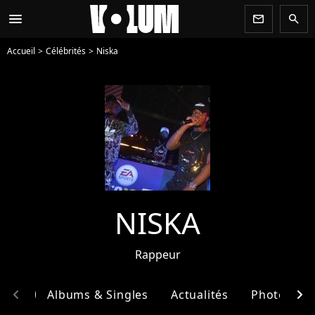
menu
newsletter
search
Accueil
Célébrités
Niska
NISKA
Rappeur
chevron_left
chevron_right
phie
Albums & Singles
Actualités
Photos