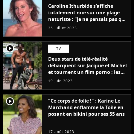
Caroline Ithurbide s'affiche
totalement nue sur une plage
naturiste : "je ne pensais pas que
j'arriverais à le faire..."
25 juillet 2023
player2
TV
Deux stars de télé-réalité
débarquent sur Jacquie et Michel
et tournent un film porno : les
premières images du tournage
19 juin 2023
(exclu)
player2
"Ce corps de folie !" : Karine Le
Marchand enflamme la Toile en
posant en bikini pour ses 55 ans
17 août 2023