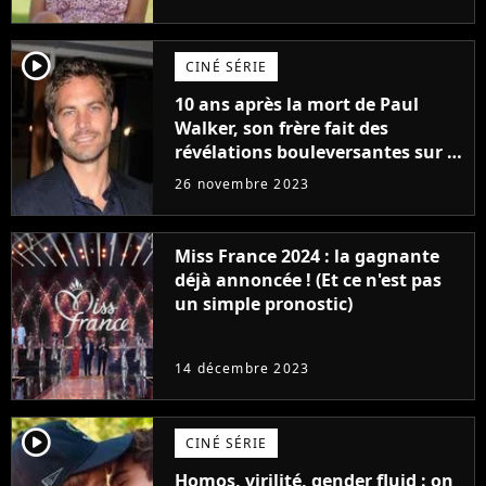
player2
CINÉ SÉRIE
10 ans après la mort de Paul
Walker, son frère fait des
révélations bouleversantes sur la
réaction des acteurs de Fast and
26 novembre 2023
Furious
Miss France 2024 : la gagnante
déjà annoncée ! (Et ce n'est pas
un simple pronostic)
14 décembre 2023
player2
CINÉ SÉRIE
Homos, virilité, gender fluid : on