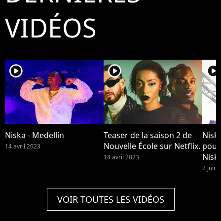
VIDÉOS
player2
player2
player2
Niska - Medellín
Teaser de la saison 2 de
Niska
Nouvelle École sur Netflix.
pour
14 avril 2023
Niska
14 avril 2023
disp
2 juin
VOIR TOUTES LES VIDÉOS