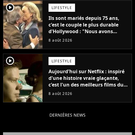
player2
LIFESTYLE
Ils sont mariés depuis 75 ans,
c'est le couple le plus durable
d'Hollywood : "Nous avons
avancé jour après jour, et les
8 août 2026
jours se sont transformés en
décennies"
player2
LIFESTYLE
Aujourd'hui sur Netflix : inspiré
d'une histoire vraie glaçante,
c'est l'un des meilleurs films du
21ème siècle
8 août 2026
DERNIÈRES NEWS