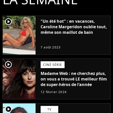
player2
"Un été hot" : en vacances,
Caroline Margeridon oublie tout,
même son maillot de bain
7 août 2023
player2
CINÉ SÉRIE
Madame Web : ne cherchez plus,
on vous a trouvé LE meilleur film
de super-héros de l'année
12 février 2024
player2
TV