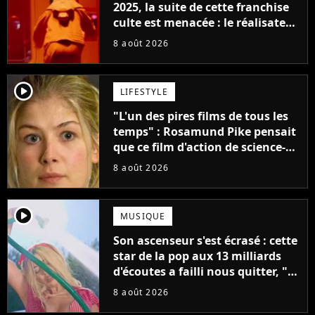
2025, la suite de cette franchise
culte est menacée : le réalisateur
claque la porte pour "différends
8 août 2026
créatifs"
player2
LIFESTYLE
"L'un des pires films de tous les
temps" : Rosamund Pike pensait
que ce film d'action de science-
fiction avec Dwayne Johnson
8 août 2026
mettrait fin à sa carrière
player2
MUSIQUE
Son ascenseur s'est écrasé : cette
star de la pop aux 13 milliards
d'écoutes a failli nous quitter, "Je
pensais ne plus jamais chanter"
8 août 2026