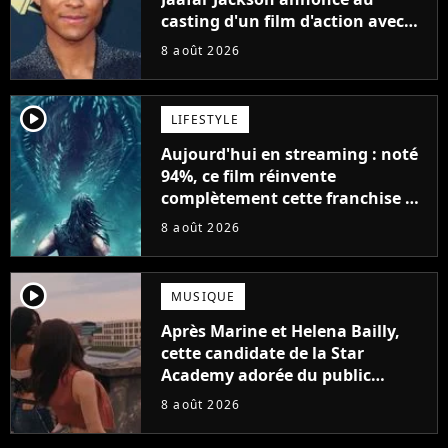
casting d'un film d'action avec
Will Smith
8 août 2026
player2
LIFESTYLE
Aujourd'hui en streaming : noté
94%, ce film réinvente
complètement cette franchise de
science-fiction vieille de 40 ans
8 août 2026
player2
MUSIQUE
Après Marine et Helena Bailly,
cette candidate de la Star
Academy adorée du public
annonce son premier album,
8 août 2026
"C'est tellement puissant"