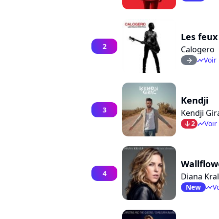
Les feux 
2
Calogero
Voir 
arrow_right
timeline
Kendji
3
Kendji Gir
2
Voir
arrow_bot
timeline
Wallflow
4
Diana Kral
New
Vo
timeline