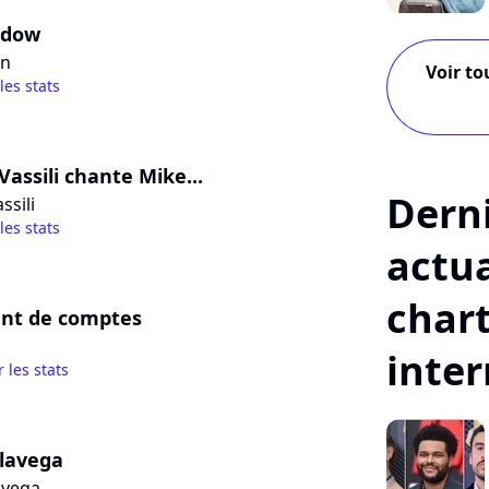
adow
an
Voir to
 les stats
assili chante Mike...
Dern
ssili
 les stats
actua
char
nt de comptes
inte
r les stats
lavega
avega