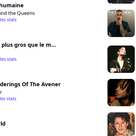
 humaine
 and the Queens
 les stats
 plus gros que le m...
 les stats
derings Of The Avener
r
les stats
ld