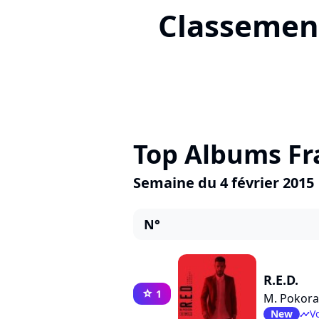
Classement
Top Albums Fr
Semaine du 4 février 2015
N°
R.E.D.
1
star
M. Pokora
New
Vo
timeline