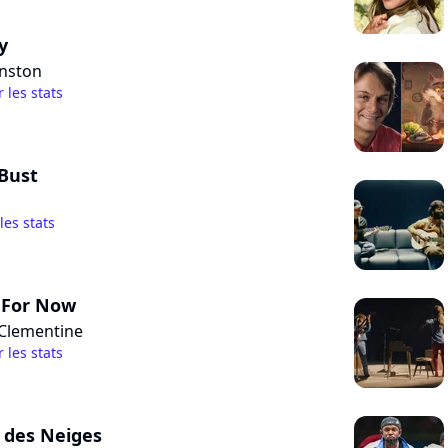
y
inston
r les stats
Bust
 les stats
 For Now
Clementine
r les stats
 des Neiges