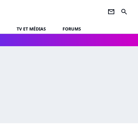
newsletter
search
TV ET MÉDIAS
FORUMS