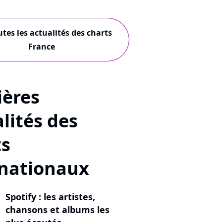
utes les actualités des charts
France
ières
lités des
ts
rnationaux
Spotify : les artistes,
chansons et albums les