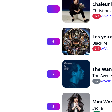
Chaleur
5
Christine
1
Voir
arrow_bot
timeline
Les yeux
6
Black M
1
Voir
arrow_bot
timeline
The Wan
7
The Avene
Voir 
arrow_right
timeline
Mini Wor
8
Indila