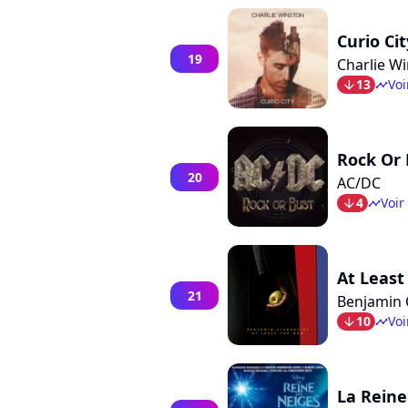
Curio Cit
19
Charlie W
13
Voi
arrow_bot
timeline
Rock Or 
20
AC/DC
4
Voir
arrow_bot
timeline
At Least
21
Benjamin 
10
Voi
arrow_bot
timeline
La Reine