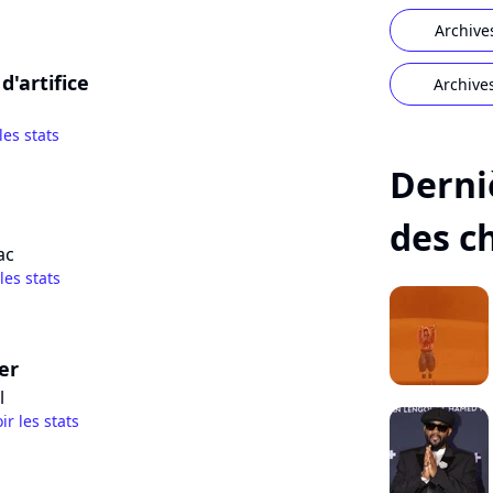
Archive
d'artifice
Archive
les stats
Derni
des c
ac
 les stats
er
l
ir les stats