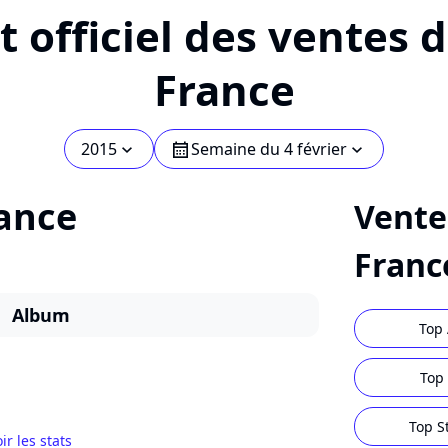
 officiel des ventes 
France
2015
Semaine du 4 février
chevron_bot
calendar
chevron_bot
ance
Vente
Franc
Album
Top 
Top 
Top S
ir les stats