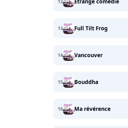
Etrange comédie
12
Full Tilt Frog
13
Vancouver
14
Bouddha
15
Ma révérence
16