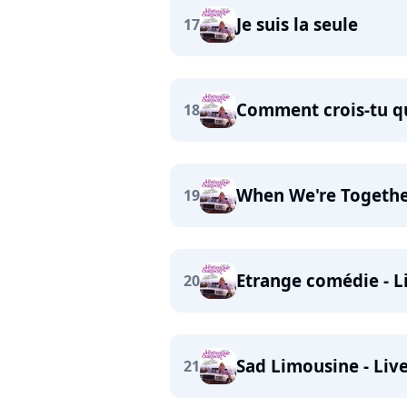
Je suis la seule
17
Comment crois-tu q
18
When We're Togeth
19
Etrange comédie - L
20
Sad Limousine - Liv
21