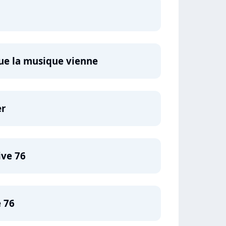
ue la musique vienne
er
ive 76
e 76