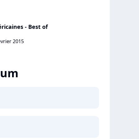
icaines - Best of
évrier 2015
lbum