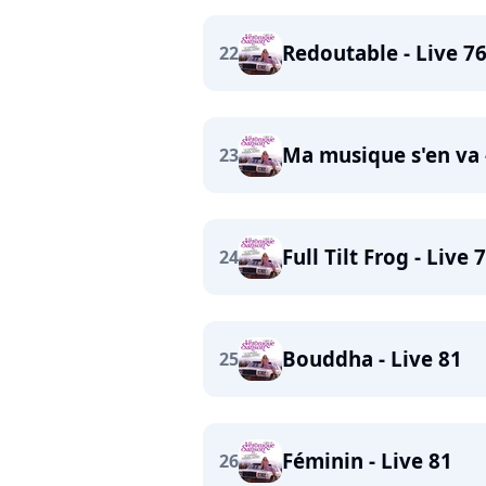
Redoutable - Live 7
22
Ma musique s'en va 
23
Full Tilt Frog - Live 
24
Bouddha - Live 81
25
Féminin - Live 81
26