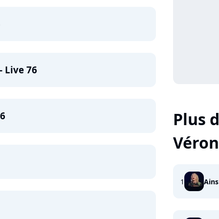
6
- Live 76
Plus d
76
Véron
1
Ains