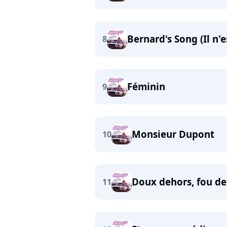
Bernard's Song (Il n'e
8
Féminin
9
Monsieur Dupont
10
Doux dehors, fou d
11