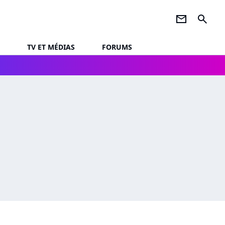
newsletter
search
TV ET MÉDIAS
FORUMS