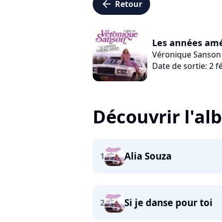
arrow_left
Retour
Les années amér
Véronique Sanson
Date de sortie: 2 f
Découvrir l'a
Alia Souza
1
Si je danse pour toi
2