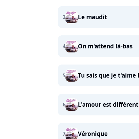
Le maudit
3
On m'attend là-bas
4
Tu sais que je t'aime
5
L'amour est différent
6
Véronique
7