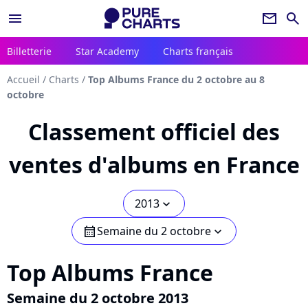
menu
newsletter
search
Billetterie
Star Academy
Charts français
Accueil
/
Charts
/
Top Albums France du 2 octobre au 8
octobre
Classement officiel des
ventes d'albums en France
2013
chevron_bot
Semaine du 2 octobre
calendar
chevron_bot
Top Albums France
Semaine du 2 octobre 2013