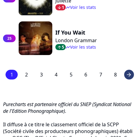
Juliette
1
Voir les stats
arrow_bot
timeline
If You Wait
25
London Grammar
5
Voir les stats
arrow_top
timeline
1
2
3
4
5
6
7
8
arrow_right
Purecharts est partenaire officiel du SNEP (Syndicat National
de l'Edition Phonographique).
Il diffuse à ce titre le classement officiel de la SCPP
(Société civile des producteurs phonographiques) établi