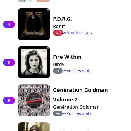
P.D.R.G.
4
Rohff
2
Voir les stats
arrow_bot
timeline
Fire Within
5
Birdy
Voir les stats
arrow_right
timeline
Génération Goldman
Volume 2
6
Génération Goldman
Voir les stats
arrow_right
timeline