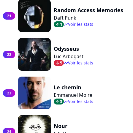
Random Access Memories
21
Daft Punk
1
Voir les stats
arrow_top
timeline
Odysseus
22
Luc Arbogast
5
Voir les stats
arrow_bot
timeline
Le chemin
23
Emmanuel Moire
3
Voir les stats
arrow_top
timeline
Nour
24