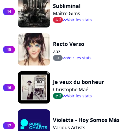
Subliminal
14
Maître Gims
2
Voir les stats
arrow_bot
timeline
Recto Verso
15
Zaz
Voir les stats
arrow_right
timeline
Je veux du bonheur
16
Christophe Maé
2
Voir les stats
arrow_top
timeline
Violetta - Hoy Somos Más
17
Various Artists