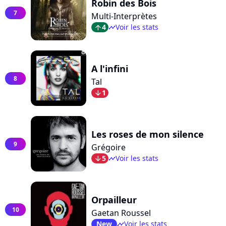
Robin des Bois
7
Multi-Interprètes
4
Voir les stats
arrow_top
timeline
A l'infini
8
Tal
1
arrow_bot
Les roses de mon silence
9
Grégoire
5
Voir les stats
arrow_bot
timeline
Orpailleur
10
Gaetan Roussel
New
Voir les stats
timeline