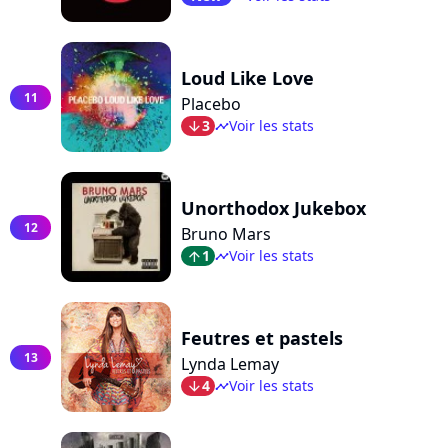
Loud Like Love
11
Placebo
3
Voir les stats
arrow_bot
timeline
Unorthodox Jukebox
12
Bruno Mars
1
Voir les stats
arrow_top
timeline
Feutres et pastels
13
Lynda Lemay
4
Voir les stats
arrow_bot
timeline