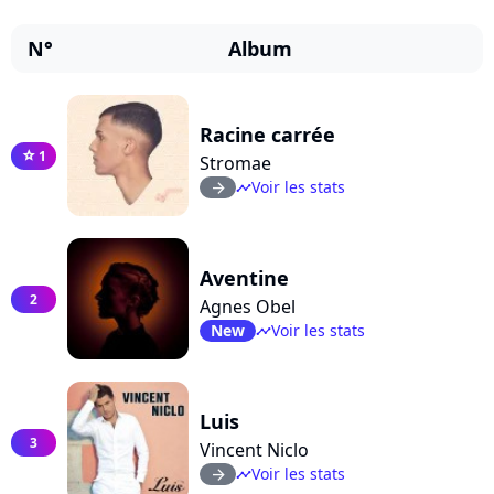
N°
Album
Racine carrée
1
star
Stromae
Voir les stats
arrow_right
timeline
Aventine
2
Agnes Obel
New
Voir les stats
timeline
Luis
3
Vincent Niclo
Voir les stats
arrow_right
timeline