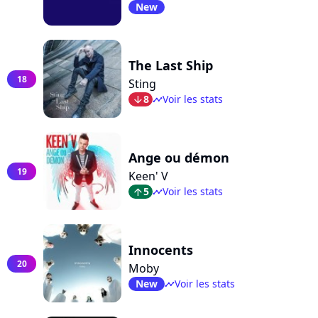
New
The Last Ship
18
Sting
8
Voir les stats
arrow_bot
timeline
Ange ou démon
19
Keen' V
5
Voir les stats
arrow_top
timeline
Innocents
20
Moby
New
Voir les stats
timeline