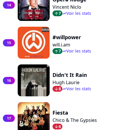
14
Vincent Niclo
7
Voir les stats
arrow_top
timeline
#willpower
15
will.i.am
7
Voir les stats
arrow_top
timeline
Didn't It Rain
16
Hugh Laurie
8
Voir les stats
arrow_bot
timeline
Fiesta
17
Chico & The Gypsies
6
arrow_bot