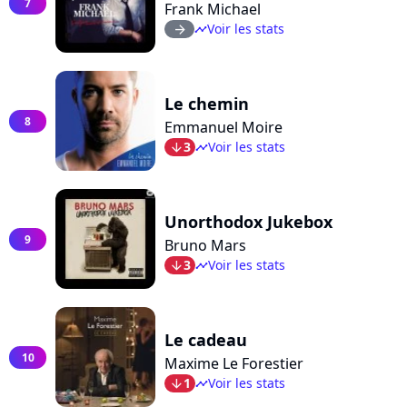
7
Frank Michael
Voir les stats
arrow_right
timeline
Le chemin
8
Emmanuel Moire
3
Voir les stats
arrow_bot
timeline
Unorthodox Jukebox
9
Bruno Mars
3
Voir les stats
arrow_bot
timeline
Le cadeau
10
Maxime Le Forestier
1
Voir les stats
arrow_bot
timeline