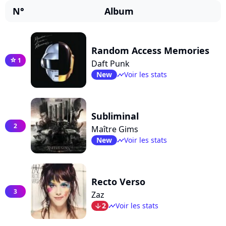
N°
Album
Random Access Memories
1
star
Daft Punk
New
Voir les stats
timeline
Subliminal
2
Maître Gims
New
Voir les stats
timeline
Recto Verso
3
Zaz
2
Voir les stats
arrow_bot
timeline