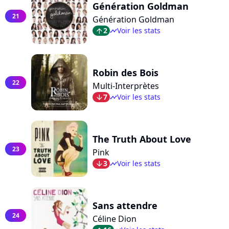
Génération Goldman
21
Génération Goldman
2
Voir les stats
arrow_top
timeline
Robin des Bois
22
Multi-Interprètes
7
Voir les stats
arrow_bot
timeline
The Truth About Love
23
Pink
3
Voir les stats
arrow_bot
timeline
Sans attendre
24
Céline Dion