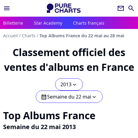
menu
newsletter
search
Billetterie
Star Academy
Charts français
Accueil
/
Charts
/
Top Albums France du 22 mai au 28 mai
Classement officiel des
ventes d'albums en France
2013
chevron_bot
Semaine du 22 mai
calendar
chevron_bot
Top Albums France
Semaine du 22 mai 2013