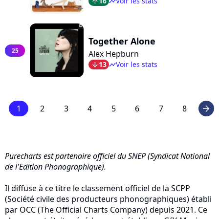
16
Voir les stats
arrow_top
timeline
Together Alone
25
Alex Hepburn
13
Voir les stats
arrow_bot
timeline
1
2
3
4
5
6
7
8
arrow_right
Purecharts est partenaire officiel du SNEP (Syndicat National
de l'Edition Phonographique).
Il diffuse à ce titre le classement officiel de la SCPP
(Société civile des producteurs phonographiques) établi
par OCC (The Official Charts Company) depuis 2021. Ce