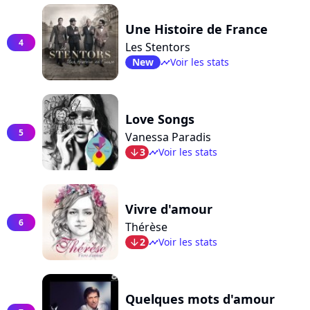
Une Histoire de France
4
Les Stentors
New
Voir les stats
timeline
Love Songs
5
Vanessa Paradis
3
Voir les stats
arrow_bot
timeline
Vivre d'amour
6
Thérèse
2
Voir les stats
arrow_bot
timeline
Quelques mots d'amour