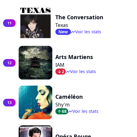
The Conversation
11
Texas
New
Voir les stats
timeline
Arts Martiens
12
IAM
2
Voir les stats
arrow_bot
timeline
Caméléon
13
Shy'm
68
Voir les stats
arrow_top
timeline
Opéra Rouge