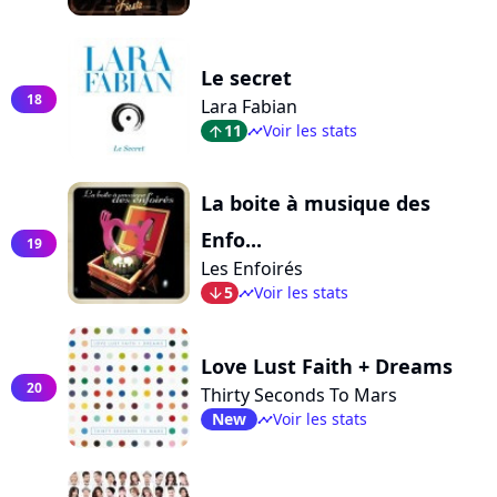
Le secret
18
Lara Fabian
11
Voir les stats
arrow_top
timeline
La boite à musique des
Enfo...
19
Les Enfoirés
5
Voir les stats
arrow_bot
timeline
Love Lust Faith + Dreams
20
Thirty Seconds To Mars
New
Voir les stats
timeline