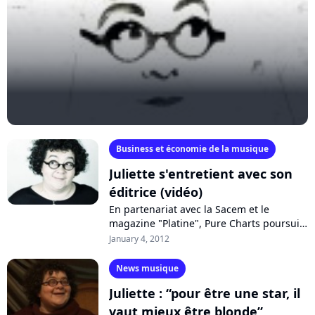
Business et économie de la musique
Juliette s'entretient avec son
éditrice (vidéo)
En partenariat avec la Sacem et le
magazine "Platine", Pure Charts poursuit
sa série d'interviews vidéo croisées entre
January 4, 2012
un créateur et son éditeur : "Paroles...
News musique
Juliette : “pour être une star, il
vaut mieux être blonde”