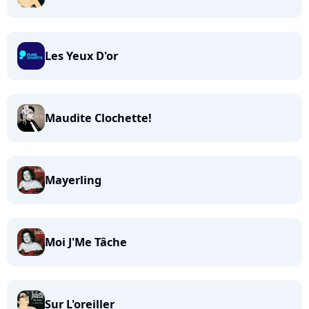
Les Yeux D'or
Maudite Clochette!
Mayerling
Moi J'Me Tâche
Sur L'oreiller