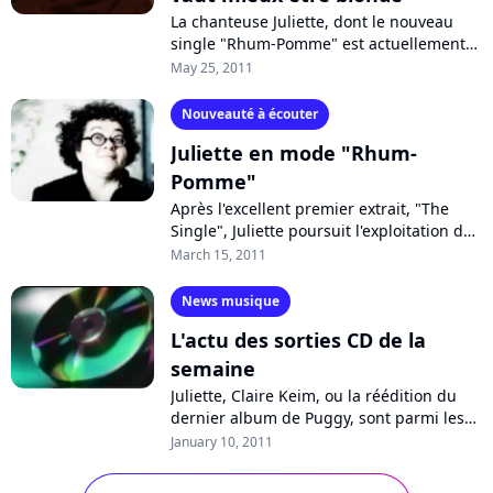
La chanteuse Juliette, dont le nouveau
single "Rhum-Pomme" est actuellement
en radios, s'est confiée au micro de Matoo
May 25, 2011
pour "Puzzle", revenant sur sa...
Nouveauté à écouter
Juliette en mode "Rhum-
Pomme"
Après l'excellent premier extrait, "The
Single", Juliette poursuit l'exploitation de
son dernier album "No Parano" avec
March 15, 2011
"Rhum-Pomme", adressé ce mardi...
News musique
L'actu des sorties CD de la
semaine
Juliette, Claire Keim, ou la réédition du
dernier album de Puggy, sont parmi les
sorties d'albums de la semaine, qui
January 10, 2011
reprennent donc peu à peu, après...