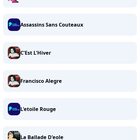
Assassins Sans Couteaux
C'Est L'Hiver
Francisco Alegre
L'etoile Rouge
La Ballade D'eole