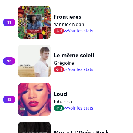
Frontières
11
Yannick Noah
1
Voir les stats
arrow_bot
timeline
Le même soleil
12
Grégoire
1
Voir les stats
arrow_bot
timeline
Loud
13
Rihanna
3
Voir les stats
arrow_top
timeline
Mozart L'Opéra Rock