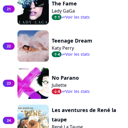
The Fame
21
Lady GaGa
1
Voir les stats
arrow_top
timeline
Teenage Dream
22
Katy Perry
4
Voir les stats
arrow_top
timeline
No Parano
23
Juliette
4
Voir les stats
arrow_bot
timeline
Les aventures de René la
taupe
24
René La Taupe