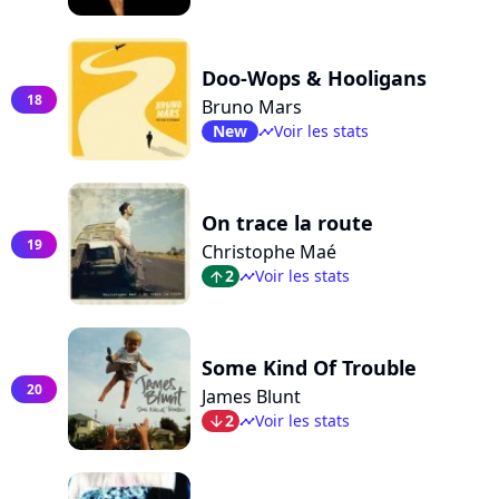
Doo-Wops & Hooligans
18
Bruno Mars
New
Voir les stats
timeline
On trace la route
19
Christophe Maé
2
Voir les stats
arrow_top
timeline
Some Kind Of Trouble
20
James Blunt
2
Voir les stats
arrow_bot
timeline