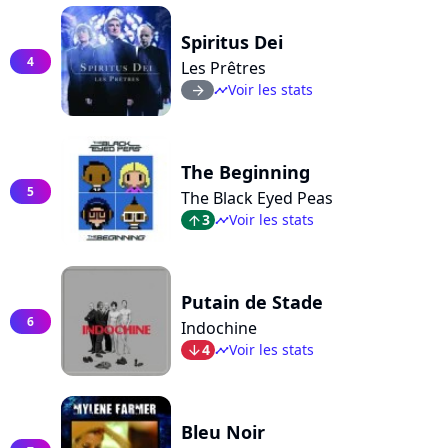
Spiritus Dei
4
Les Prêtres
Voir les stats
arrow_right
timeline
The Beginning
5
The Black Eyed Peas
3
Voir les stats
arrow_top
timeline
Putain de Stade
6
Indochine
4
Voir les stats
arrow_bot
timeline
Bleu Noir