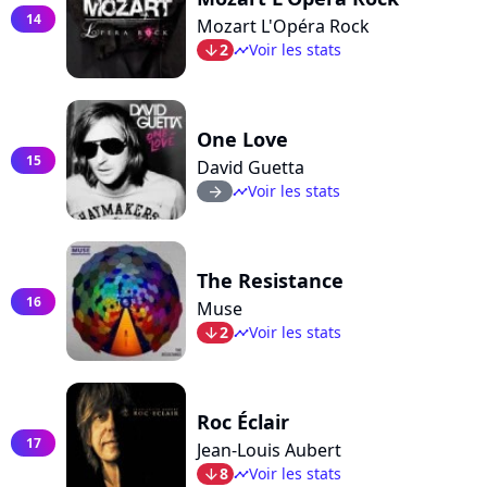
14
Mozart L'Opéra Rock
2
Voir les stats
arrow_bot
timeline
One Love
15
David Guetta
Voir les stats
arrow_right
timeline
The Resistance
16
Muse
2
Voir les stats
arrow_bot
timeline
Roc Éclair
17
Jean-Louis Aubert
8
Voir les stats
arrow_bot
timeline