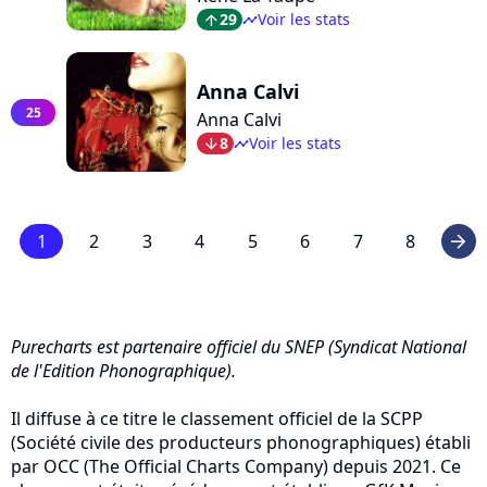
29
Voir les stats
arrow_top
timeline
Anna Calvi
25
Anna Calvi
8
Voir les stats
arrow_bot
timeline
1
2
3
4
5
6
7
8
arrow_right
Purecharts est partenaire officiel du SNEP (Syndicat National
de l'Edition Phonographique).
Il diffuse à ce titre le classement officiel de la SCPP
(Société civile des producteurs phonographiques) établi
par OCC (The Official Charts Company) depuis 2021. Ce