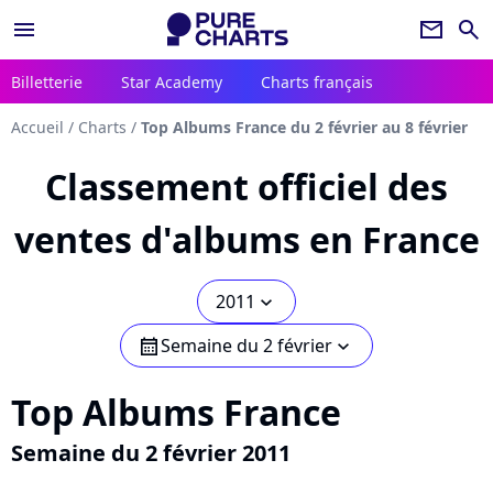
menu
newsletter
search
Billetterie
Star Academy
Charts français
Accueil
/
Charts
/
Top Albums France du 2 février au 8 février
Classement officiel des
ventes d'albums en France
2011
chevron_bot
Semaine du 2 février
calendar
chevron_bot
Top Albums France
Semaine du 2 février 2011