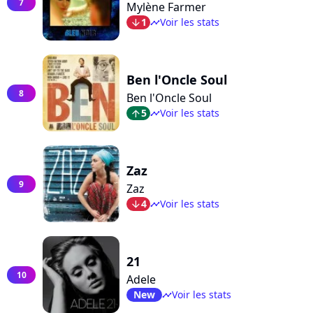
7
Mylène Farmer
1
Voir les stats
arrow_bot
timeline
Ben l'Oncle Soul
8
Ben l'Oncle Soul
5
Voir les stats
arrow_top
timeline
Zaz
9
Zaz
4
Voir les stats
arrow_bot
timeline
21
10
Adele
New
Voir les stats
timeline