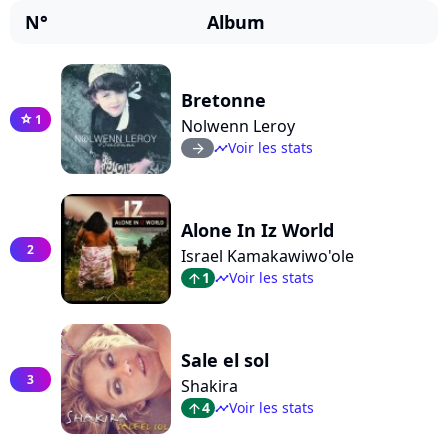
N°
Album
Bretonne
1
star
Nolwenn Leroy
Voir les stats
arrow_right
timeline
Alone In Iz World
2
Israel Kamakawiwo'ole
1
Voir les stats
arrow_top
timeline
Sale el sol
3
Shakira
4
Voir les stats
arrow_top
timeline