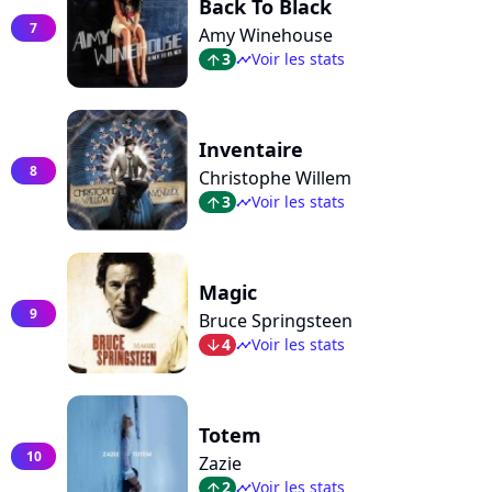
Back To Black
7
Amy Winehouse
3
Voir les stats
arrow_top
timeline
Inventaire
8
Christophe Willem
3
Voir les stats
arrow_top
timeline
Magic
9
Bruce Springsteen
4
Voir les stats
arrow_bot
timeline
Totem
10
Zazie
2
Voir les stats
arrow_top
timeline