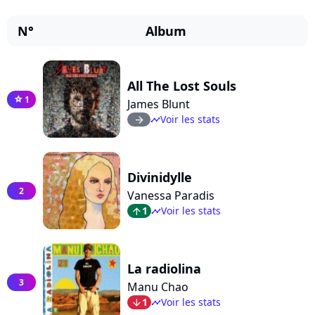
N°
Album
All The Lost Souls
1
star
James Blunt
Voir les stats
arrow_right
timeline
Divinidylle
2
Vanessa Paradis
1
Voir les stats
arrow_top
timeline
La radiolina
3
Manu Chao
1
Voir les stats
arrow_bot
timeline