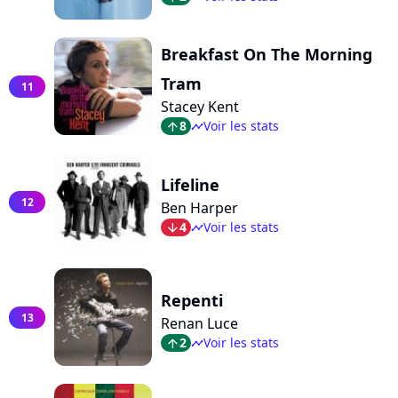
Breakfast On The Morning
Tram
11
Stacey Kent
8
Voir les stats
arrow_top
timeline
Lifeline
12
Ben Harper
4
Voir les stats
arrow_bot
timeline
Repenti
13
Renan Luce
2
Voir les stats
arrow_top
timeline