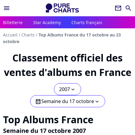
menu
newsletter
search
Billetterie
Star Academy
Charts français
Accueil
/
Charts
/
Top Albums France du 17 octobre au 23
octobre
Classement officiel des
ventes d'albums en France
2007
chevron_bot
Semaine du 17 octobre
calendar
chevron_bot
Top Albums France
Semaine du 17 octobre 2007