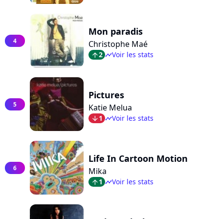
Mon paradis
4
Christophe Maé
2
Voir les stats
arrow_top
timeline
Pictures
5
Katie Melua
1
Voir les stats
arrow_bot
timeline
Life In Cartoon Motion
6
Mika
1
Voir les stats
arrow_top
timeline