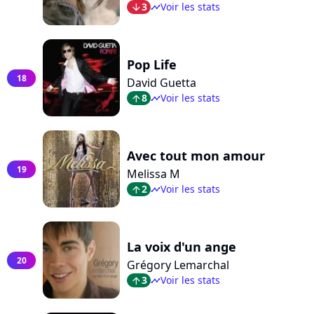
3
Voir les stats
arrow_bot
timeline
Pop Life
18
David Guetta
8
Voir les stats
arrow_top
timeline
Avec tout mon amour
19
Melissa M
2
Voir les stats
arrow_top
timeline
La voix d'un ange
20
Grégory Lemarchal
3
Voir les stats
arrow_top
timeline