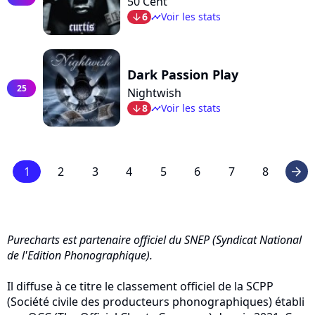
50 Cent
6
Voir les stats
arrow_bot
timeline
Dark Passion Play
25
Nightwish
8
Voir les stats
arrow_bot
timeline
1
2
3
4
5
6
7
8
arrow_right
Purecharts est partenaire officiel du SNEP (Syndicat National
de l'Edition Phonographique).
Il diffuse à ce titre le classement officiel de la SCPP
(Société civile des producteurs phonographiques) établi