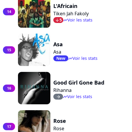
L'Africain
14
Tiken Jah Fakoly
5
Voir les stats
arrow_bot
timeline
Asa
15
Asa
New
Voir les stats
timeline
Good Girl Gone Bad
16
Rihanna
Voir les stats
arrow_right
timeline
Rose
17
Rose