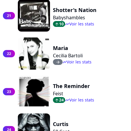
Shotter's Nation
21
Babyshambles
10
Voir les stats
arrow_top
timeline
Maria
22
Cecilia Bartoli
Voir les stats
arrow_right
timeline
The Reminder
23
Feist
24
Voir les stats
arrow_top
timeline
Curtis
24