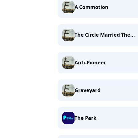
A Commotion
The Circle Married The...
Anti-Pioneer
Graveyard
The Park