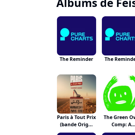
Albums de Fei
The Reminder
The Remind
Paris à Tout Prix
The Green O
(bande Orig...
Comp: A
Benefit...