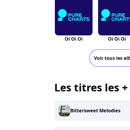
Oi Oi Oi
Oi Oi Oi
Voir tous les al
Les titres les +
Bittersweet Melodies