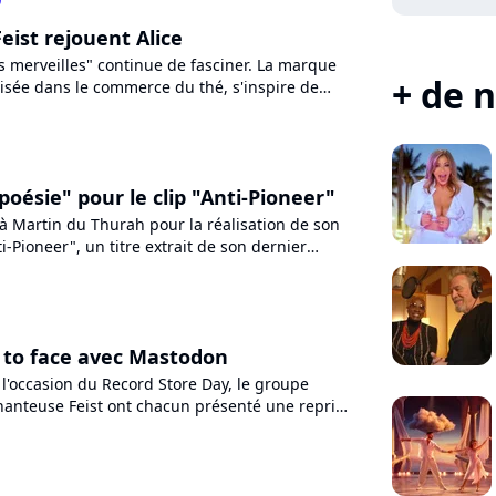
eist rejouent Alice
s merveilles" continue de fasciner. La marque
+ de n
lisée dans le commerce du thé, s'inspire de
e du roman...
 "poésie" pour le clip "Anti-Pioneer"
l à Martin du Thurah pour la réalisation de son
i-Pioneer", un titre extrait de son dernier
écouvrez-le...
e to face avec Mastodon
à l'occasion du Record Store Day, le groupe
hanteuse Feist ont chacun présenté une reprise
re. L'occasion...