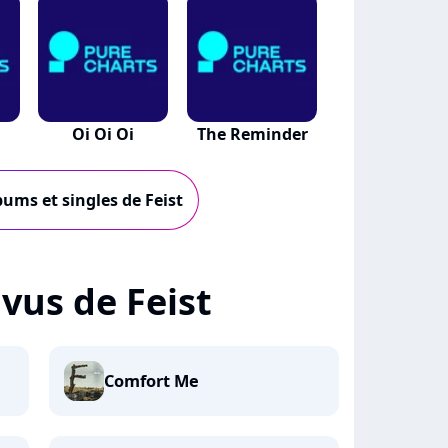
Oi Oi Oi
The Reminder
bums et singles de Feist
 vus de Feist
Comfort Me