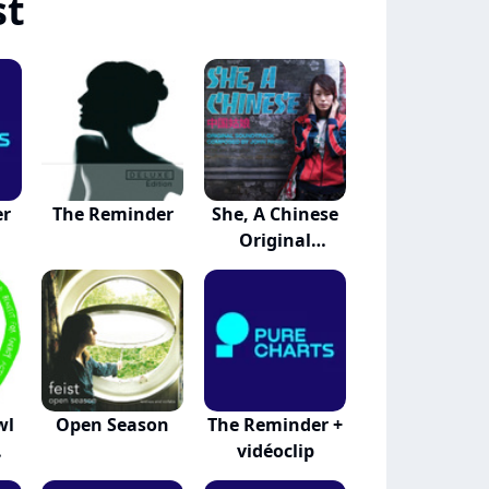
st
er
The Reminder
She, A Chinese
Original
Sound...
wl
Open Season
The Reminder +
vidéoclip