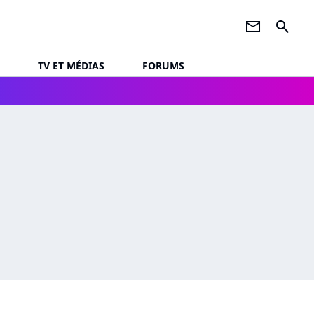
newsletter
search
TV ET MÉDIAS
FORUMS