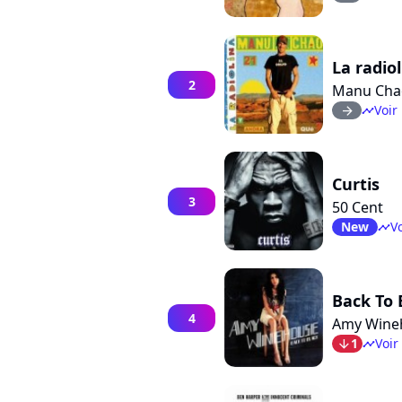
La radio
2
Manu Cha
Voir 
arrow_right
timeline
Curtis
3
50 Cent
New
Vo
timeline
Back To 
4
Amy Wine
1
Voir
arrow_bot
timeline