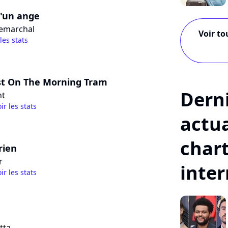
d'un ange
emarchal
Voir to
 les stats
st On The Morning Tram
Dern
nt
ir les stats
actua
char
rien
r
inte
ir les stats
tta