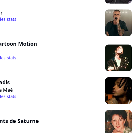
er
 les stats
Cartoon Motion
 les stats
adis
e Maé
 les stats
nts de Saturne