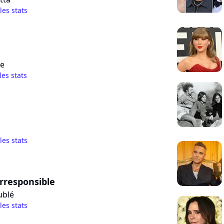
 les stats
ce
les stats
 les stats
Irresponsible
ublé
 les stats