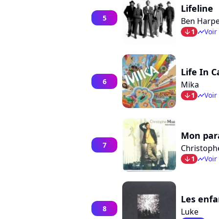
Lifeline
5
Ben Harp
1
Voir
arrow_bot
timeline
Life In 
6
Mika
1
Voir
arrow_bot
timeline
Mon par
7
Christoph
1
Voir
arrow_bot
timeline
Les enfa
8
Luke