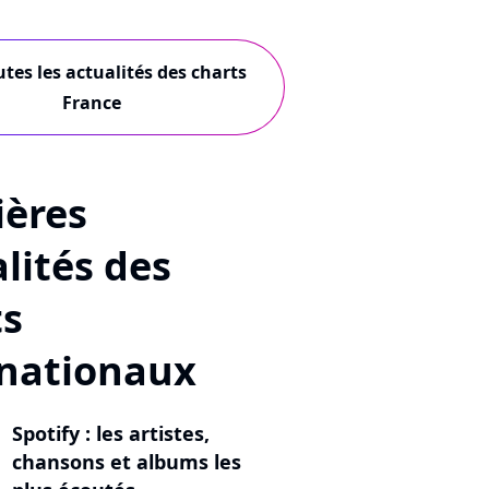
utes les actualités des charts
France
ières
lités des
ts
rnationaux
Spotify : les artistes,
chansons et albums les