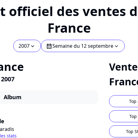
 officiel des ventes 
France
2007
Semaine du 12 septembre
chevron_bot
calendar
chevron_bot
ance
Vente
 2007
Franc
Album
Top 
Top 
le
aradis
Top S
les stats