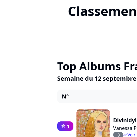
Classement
Top Albums Fr
Semaine du 12 septembre
N°
Divinidyl
1
star
Vanessa P
Voir 
arrow_right
timeline