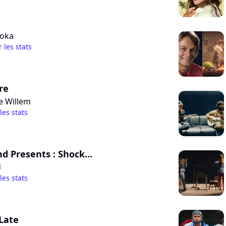
ooka
r les stats
re
e Willem
 les stats
d Presents : Shock...
d
 les stats
Late