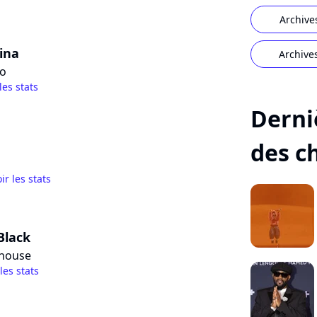
Archive
lina
Archive
o
les stats
Derni
des c
ir les stats
Black
house
 les stats