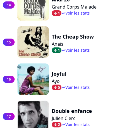
14
Grand Corps Malade
1
Voir les stats
arrow_bot
timeline
The Cheap Show
15
Anaïs
1
Voir les stats
arrow_top
timeline
Joyful
16
Ayo
5
Voir les stats
arrow_bot
timeline
Double enfance
17
Julien Clerc
2
Voir les stats
arrow_bot
timeline