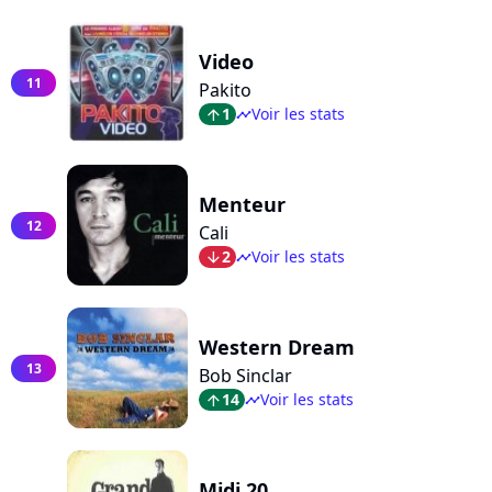
Video
11
Pakito
1
Voir les stats
arrow_top
timeline
Menteur
12
Cali
2
Voir les stats
arrow_bot
timeline
Western Dream
13
Bob Sinclar
14
Voir les stats
arrow_top
timeline
Midi 20