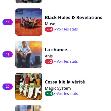
Black Holes & Revelations
18
Muse
4
Voir les stats
arrow_bot
timeline
La chance...
19
Anis
2
Voir les stats
arrow_bot
timeline
Cessa kiè la vérité
20
Magic System
4
Voir les stats
arrow_top
timeline