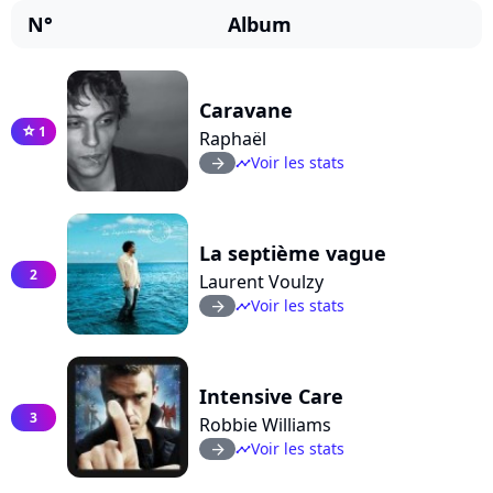
N°
Album
Caravane
1
star
Raphaël
Voir les stats
arrow_right
timeline
La septième vague
2
Laurent Voulzy
Voir les stats
arrow_right
timeline
Intensive Care
3
Robbie Williams
Voir les stats
arrow_right
timeline