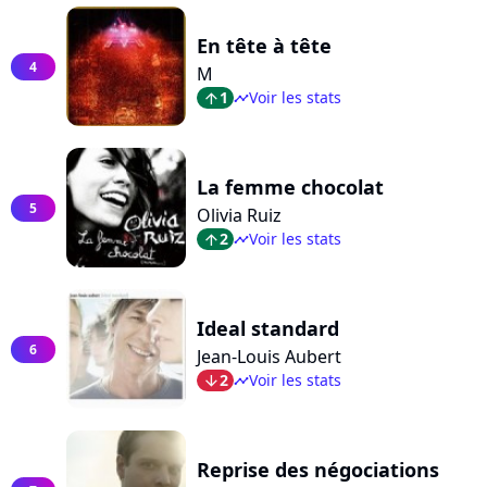
En tête à tête
4
M
1
Voir les stats
arrow_top
timeline
La femme chocolat
5
Olivia Ruiz
2
Voir les stats
arrow_top
timeline
Ideal standard
6
Jean-Louis Aubert
2
Voir les stats
arrow_bot
timeline
Reprise des négociations