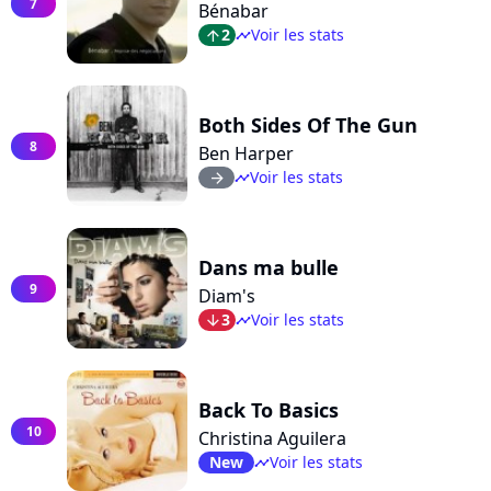
7
Bénabar
2
Voir les stats
arrow_top
timeline
Both Sides Of The Gun
8
Ben Harper
Voir les stats
arrow_right
timeline
Dans ma bulle
9
Diam's
3
Voir les stats
arrow_bot
timeline
Back To Basics
10
Christina Aguilera
New
Voir les stats
timeline