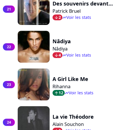
Des souvenirs devant...
21
Patrick Bruel
2
Voir les stats
arrow_bot
timeline
Nâdiya
22
Nâdiya
4
Voir les stats
arrow_bot
timeline
A Girl Like Me
23
Rihanna
12
Voir les stats
arrow_top
timeline
La vie Théodore
24
Alain Souchon