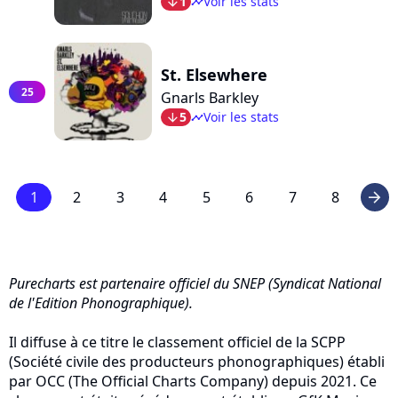
1
Voir les stats
arrow_bot
timeline
St. Elsewhere
25
Gnarls Barkley
5
Voir les stats
arrow_bot
timeline
1
2
3
4
5
6
7
8
arrow_right
Purecharts est partenaire officiel du SNEP (Syndicat National
de l'Edition Phonographique).
Il diffuse à ce titre le classement officiel de la SCPP
(Société civile des producteurs phonographiques) établi
par OCC (The Official Charts Company) depuis 2021. Ce