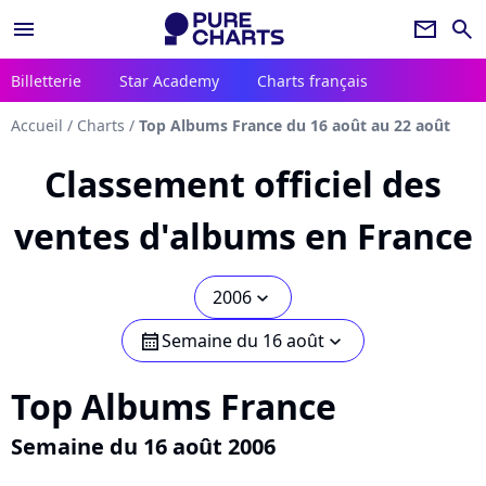
menu
newsletter
search
Billetterie
Star Academy
Charts français
Accueil
/
Charts
/
Top Albums France du 16 août au 22 août
Classement officiel des
ventes d'albums en France
2006
chevron_bot
Semaine du 16 août
calendar
chevron_bot
Top Albums France
Semaine du 16 août 2006