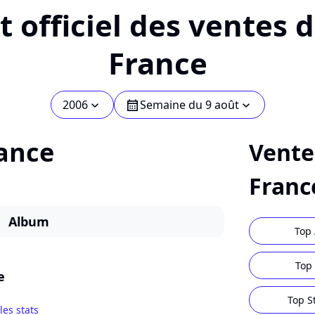
 officiel des ventes 
France
2006
Semaine du 9 août
chevron_bot
calendar
chevron_bot
ance
Vente
Franc
Album
Top 
Top 
e
Top S
 les stats