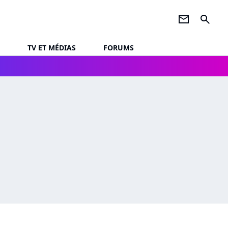
newsletter
search
TV ET MÉDIAS
FORUMS