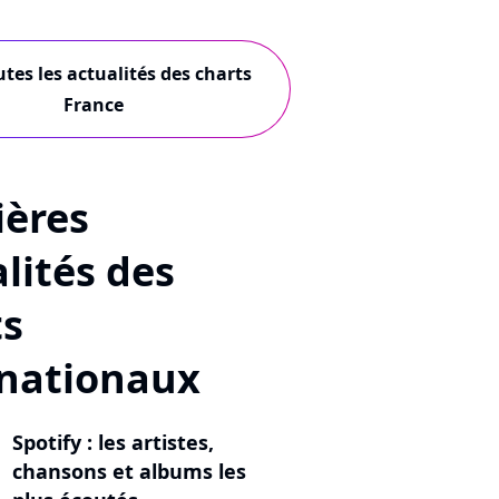
utes les actualités des charts
France
ières
lités des
ts
rnationaux
Spotify : les artistes,
chansons et albums les