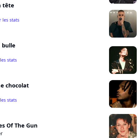
à tête
r les stats
 bulle
 les stats
e chocolat
 les stats
es Of The Gun
er