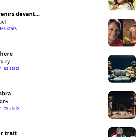
enirs devant...
uel
 les stats
where
rkley
r les stats
abra
agny
r les stats
r trait