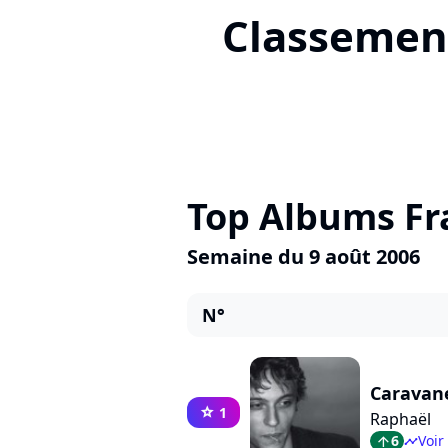
Classement
Top Albums Fr
Semaine du 9 août 2006
N°
Caravan
1
star
Raphaël
6
Voir
arrow_top
timeline