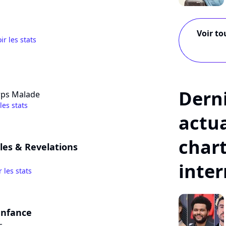
Voir to
ir les stats
Dern
rps Malade
 les stats
actua
char
les & Revelations
inte
r les stats
enfance
c