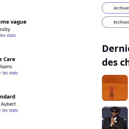
Archive
ième vague
Archive
oulzy
 les stats
Derni
e Care
des c
lliams
r les stats
andard
s Aubert
r les stats