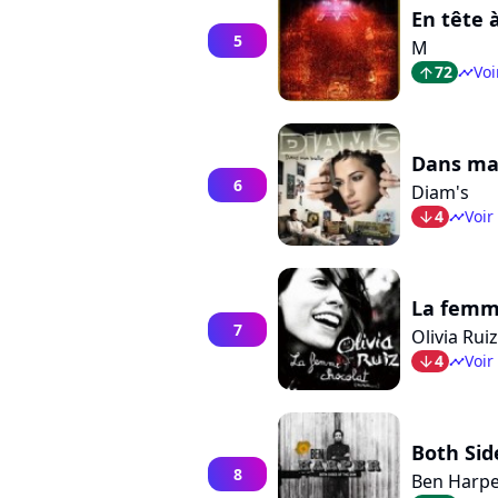
En tête 
5
M
72
Voi
arrow_top
timeline
Dans ma
6
Diam's
4
Voir
arrow_bot
timeline
La femm
7
Olivia Ruiz
4
Voir
arrow_bot
timeline
Both Sid
8
Ben Harp