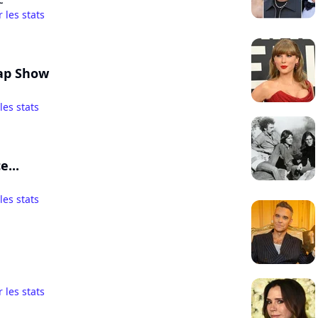
r les stats
ap Show
 les stats
e...
 les stats
r les stats