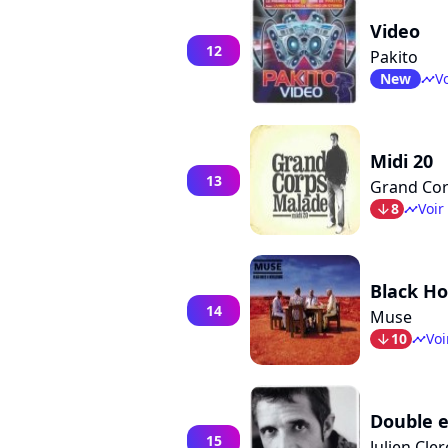
Video
12
Pakito
New
Vo
timeline
Midi 20
13
Grand Co
8
Voir
arrow_bot
timeline
Black Ho
14
Muse
10
Voi
arrow_bot
timeline
Double 
15
Julien Cler