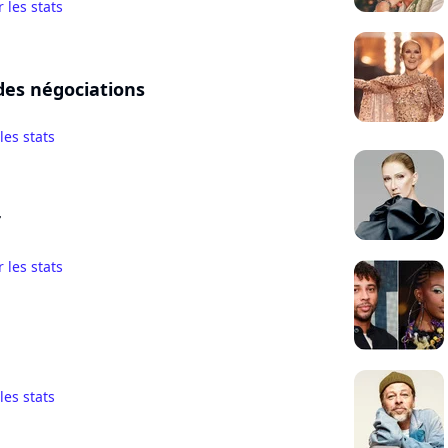
r les stats
des négociations
 les stats
r
r les stats
 les stats