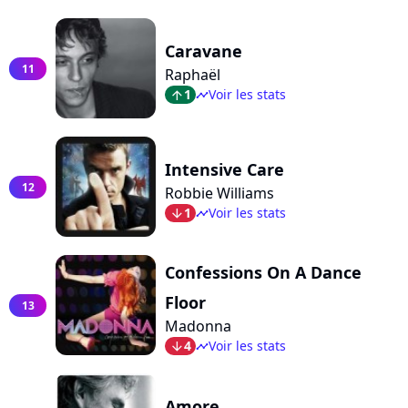
Caravane
11
Raphaël
1
Voir les stats
arrow_top
timeline
Intensive Care
12
Robbie Williams
1
Voir les stats
arrow_bot
timeline
Confessions On A Dance
Floor
13
Madonna
4
Voir les stats
arrow_bot
timeline
Amore