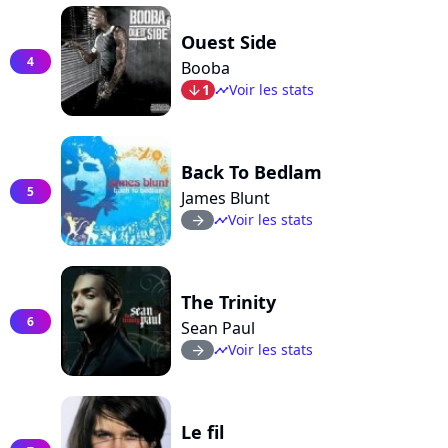
Ouest Side
4
Booba
1
Voir les stats
arrow_bot
timeline
Back To Bedlam
5
James Blunt
Voir les stats
arrow_right
timeline
The Trinity
6
Sean Paul
Voir les stats
arrow_right
timeline
Le fil