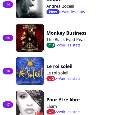
14
Andrea Bocelli
New
Voir les stats
timeline
Monkey Business
15
The Black Eyed Peas
3
Voir les stats
arrow_top
timeline
Le roi soleil
16
Le roi soleil
2
Voir les stats
arrow_bot
timeline
Pour être libre
17
Lââm
1
Voir les stats
arrow_bot
timeline