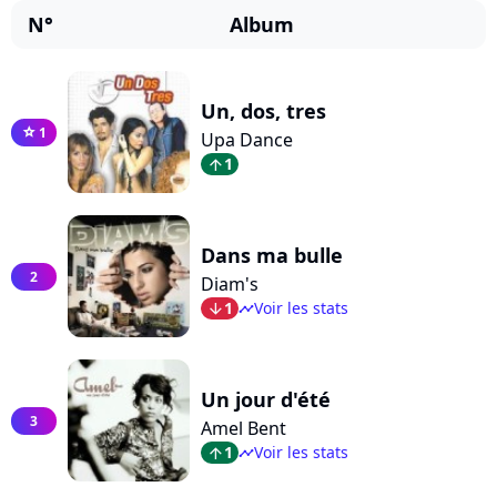
N°
Album
Un, dos, tres
1
star
Upa Dance
1
arrow_top
Dans ma bulle
2
Diam's
1
Voir les stats
arrow_bot
timeline
Un jour d'été
3
Amel Bent
1
Voir les stats
arrow_top
timeline