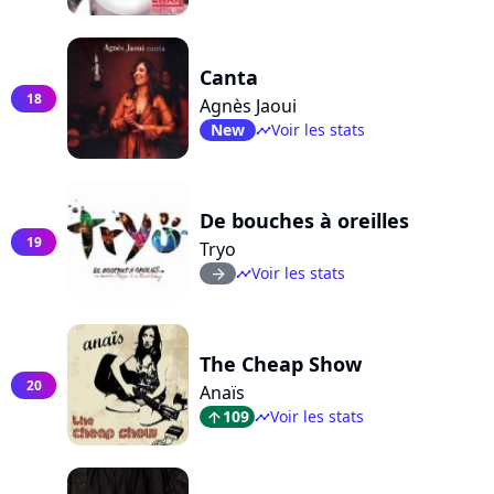
Canta
18
Agnès Jaoui
New
Voir les stats
timeline
De bouches à oreilles
19
Tryo
Voir les stats
arrow_right
timeline
The Cheap Show
20
Anaïs
109
Voir les stats
arrow_top
timeline