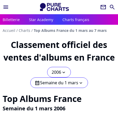
menu
newsletter
search
Billetterie
Star Academy
Charts français
Accueil
/
Charts
/
Top Albums France du 1 mars au 7 mars
Classement officiel des
ventes d'albums en France
2006
chevron_bot
Semaine du 1 mars
calendar
chevron_bot
Top Albums France
Semaine du 1 mars 2006