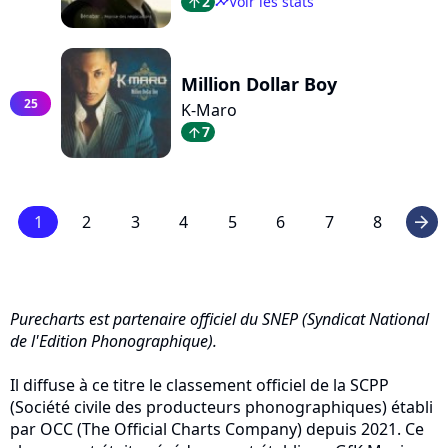
2
Voir les stats
arrow_top
timeline
Million Dollar Boy
25
K-Maro
7
arrow_top
1
2
3
4
5
6
7
8
arrow_right
Purecharts est partenaire officiel du SNEP (Syndicat National
de l'Edition Phonographique).
Il diffuse à ce titre le classement officiel de la SCPP
(Société civile des producteurs phonographiques) établi
par OCC (The Official Charts Company) depuis 2021. Ce