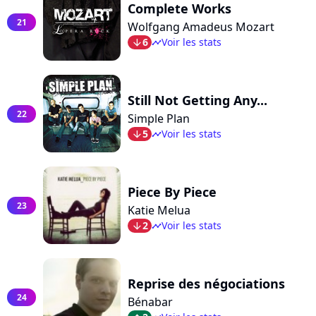
Complete Works
21
Wolfgang Amadeus Mozart
6
Voir les stats
arrow_bot
timeline
Still Not Getting Any...
22
Simple Plan
5
Voir les stats
arrow_bot
timeline
Piece By Piece
23
Katie Melua
2
Voir les stats
arrow_bot
timeline
Reprise des négociations
24
Bénabar