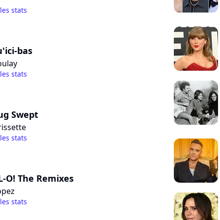
 les stats
'ici-bas
oulay
 les stats
ug Swept
issette
 les stats
 L-O! The Remixes
opez
 les stats