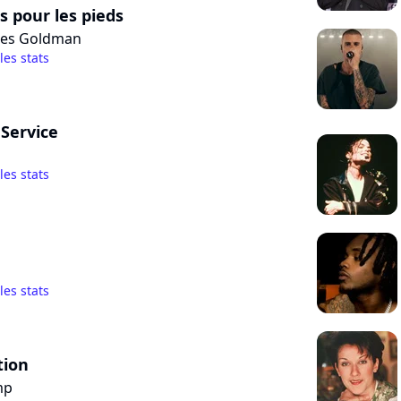
 pour les pieds
ues Goldman
 les stats
Service
 les stats
 les stats
tion
mp