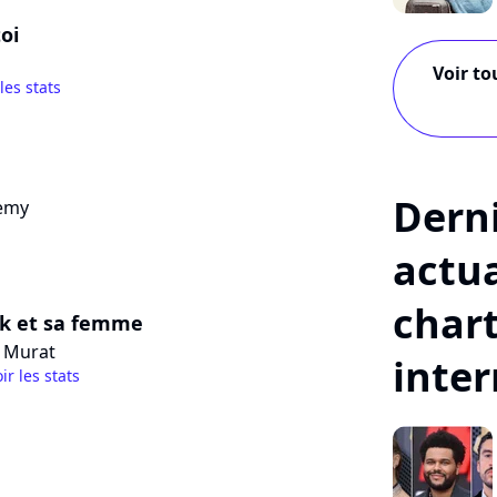
oi
Voir to
 les stats
Dern
emy
actua
char
ik et sa femme
s Murat
inte
ir les stats