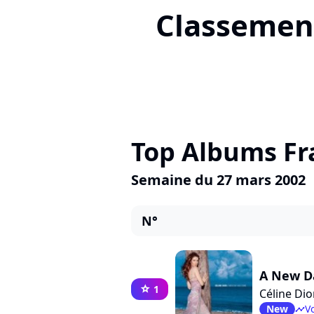
Classement
Top Albums Fr
Semaine du 27 mars 2002
N°
A New D
1
star
Céline Di
New
Vo
timeline