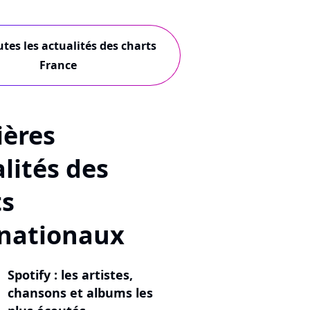
utes les actualités des charts
France
ières
lités des
ts
rnationaux
Spotify : les artistes,
chansons et albums les