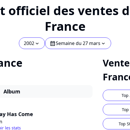
 officiel des ventes 
France
2002
Semaine du 27 mars
chevron_bot
calendar
chevron_bot
ance
Vente
Franc
Album
Top 
Top 
ay Has Come
on
Top S
ir les stats