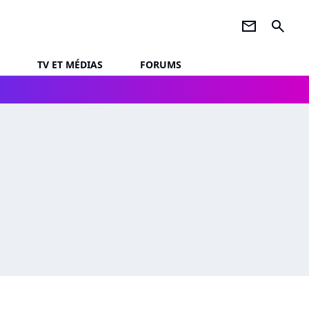
newsletter
search
TV ET MÉDIAS
FORUMS