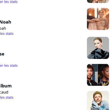
ir les stats
 Noah
oah
 les stats
se
ir les stats
album
écaud
 les stats