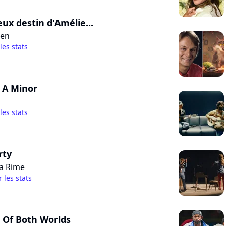
eux destin d'Amélie...
sen
 les stats
 A Minor
 les stats
rty
La Rime
r les stats
 Of Both Worlds