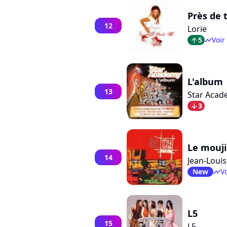
Près de t
12
Lorie
5
Voir
arrow_top
timeline
L'album
13
Star Acad
3
arrow_bot
Le mouj
14
Jean-Loui
New
Vo
timeline
L5
15
L5